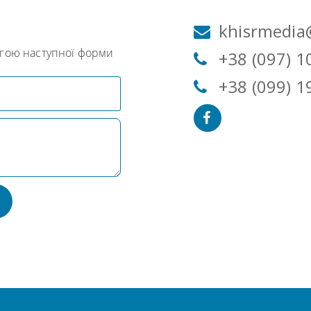
м
khisrmedia
огою наступної форми
+38 (097) 1
+38 (099) 1