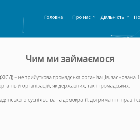
Головна
Про нас
Діяльність
Но
Чим ми займаємося
ХІСД) – неприбуткова громадська організація, заснована 10
рганів й організацій, як державних, так і громадських.
адянського суспільства та демократії, дотримання прав і