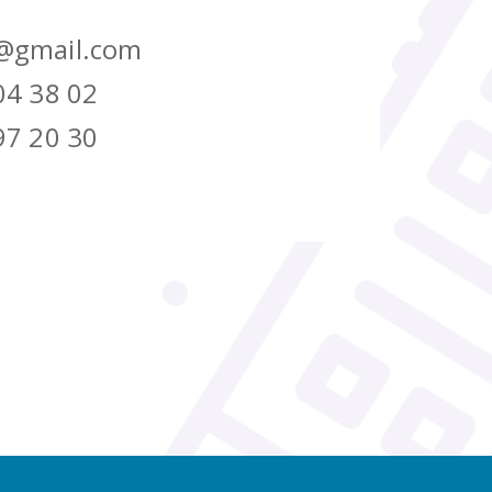
@gmail.com
04 38 02
97 20 30