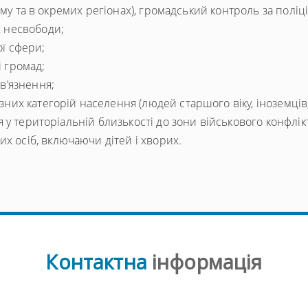
лому та в окремих регіонах), громадський контроль за поліц
х несвободи;
ї сфери;
 громад;
в’язнення;
зних категорій населення (людей старшого віку, іноземців
я у територіальній близькості до зони військового конфлікт
 осіб, включаючи дітей і хворих.
Контактна
інформація