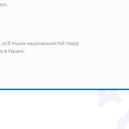
ією;
, осіб інших національностей тощо)
у в Україні;