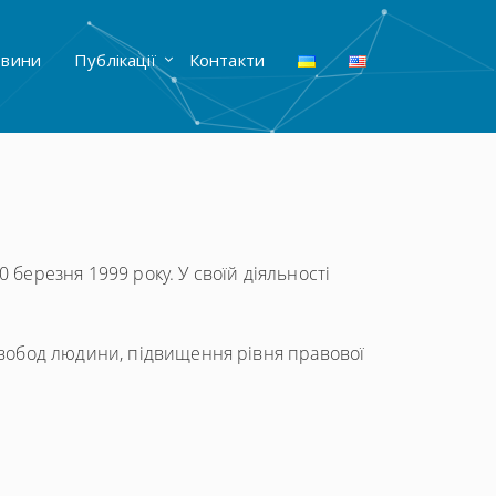
вини
Публікації
Контакти
 березня 1999 року. У своїй діяльності
 свобод людини, підвищення рівня правової