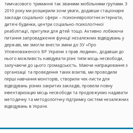
тимчасового тримання так званими мобільними групами. З
2010 року ми розширили зони уваги, додавши стаціонарні
заклади соціальної сфери – психоневрологічні інтернати,
дитячі будинки, центри соціально-психологічної
реабілітації, притулки для дітей тощо. Активно лобіюючи
питання запровадження функції незалежних відвідувань у
державі, ми змогли внести зміни до ЗУ «Про
Уповноваженого ВР України з прав людини», додавши до
нього можливість навідувати різні типи місць несвободи,
залучаючи до цього громадськість. Маючи напрацювання з
організації та проведення таких візитів, ми проводили
перші навчання моніторів, створили чек-листи для
відвідувань різних закритих закладів, провели повну
інвентаризацію місць несвободи та продовжуємо надавати
методичну та методологічну підтримку системі незалежних
відвідувань в Україні.