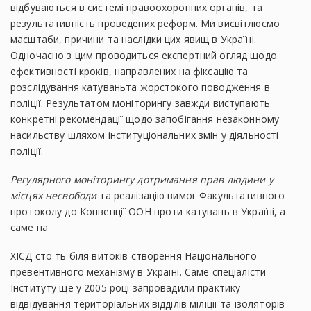
відбуваються в системі правоохоронних органів, та
результативність проведених реформ. Ми висвітлюємо
масштаби, причини та наслідки цих явищ в Україні.
Одночасно з цим проводиться експертний огляд щодо
ефективності кроків, направлених на фіксацію та
розслідування катуваньта жорстокого поводження в
поліції. Результатом моніторингу завжди виступають
конкретні рекомендації щодо запобігання незаконному
насильству шляхом інституціональних змін у діяльності
поліції.
Регулярного моніторингу дотримання прав людини у
місцях несвободи
та реалізацію вимог Факультативного
протоколу до Конвенції ООН проти катувань в Україні, а
саме на
ХІСД стоїть біля витоків створення Національного
превентивного механізму в Україні. Саме спеціалісти
Інституту ще у 2005 році запровадили практику
відвідування територіальних відділів міліції та ізоляторів