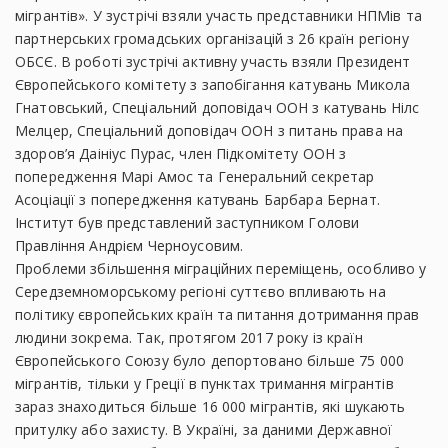
мігрантів». У зустрічі взяли участь представники НПМів та
партнерських громадських організацій з 26 країн регіону
ОБСЄ. В роботі зустрічі активну участь взяли Президент
Європейського комітету з запобігання катувань Микола
Гнатовський, Спеціальний доповідач ООН з катувань Нілс
Мелцер, Спеціальний доповідач ООН з питань права на
здоров’я Даініус Пурас, член Підкомітету ООН з
попередження Марі Амос та Генеральний секретар
Асоціації з попередження катувань Барбара Бернат.
Інститут був представлений заступником Голови
Правління Андрієм Черноусовим.
Проблеми збільшення міграційних переміщень, особливо у
Середземноморському регіоні суттєво впливають на
політику європейських країн та питання дотримання прав
людини зокрема. Так, протягом 2017 року із країн
Європейського Союзу було депортовано більше 75 000
мігрантів, тільки у Греції в пунктах тримання мігрантів
зараз знаходиться більше 16 000 мігрантів, які шукають
притулку або захисту. В Україні, за даними Державної