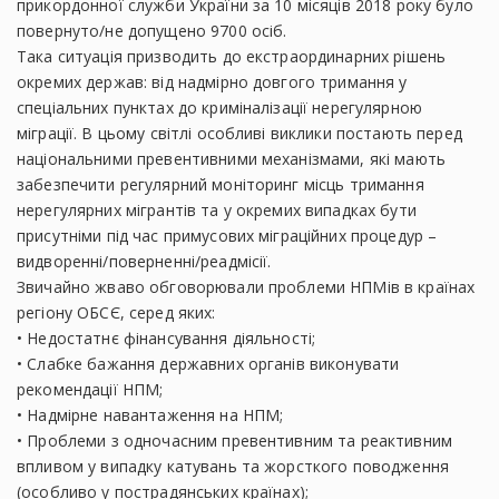
прикордонної служби України за 10 місяців 2018 року було
повернуто/не допущено 9700 осіб.
Така ситуація призводить до екстраординарних рішень
окремих держав: від надмірно довгого тримання у
спеціальних пунктах до криміналізації нерегулярною
міграції. В цьому світлі особливі виклики постають перед
національними превентивними механізмами, які мають
забезпечити регулярний моніторинг місць тримання
нерегулярних мігрантів та у окремих випадках бути
присутніми під час примусових міграційних процедур –
видворенні/поверненні/реадмісії.
Звичайно жваво обговорювали проблеми НПМів в країнах
регіону ОБСЄ, серед яких:
• Недостатнє фінансування діяльності;
• Слабке бажання державних органів виконувати
рекомендації НПМ;
• Надмірне навантаження на НПМ;
• Проблеми з одночасним превентивним та реактивним
впливом у випадку катувань та жорсткого поводження
(особливо у пострадянських країнах);