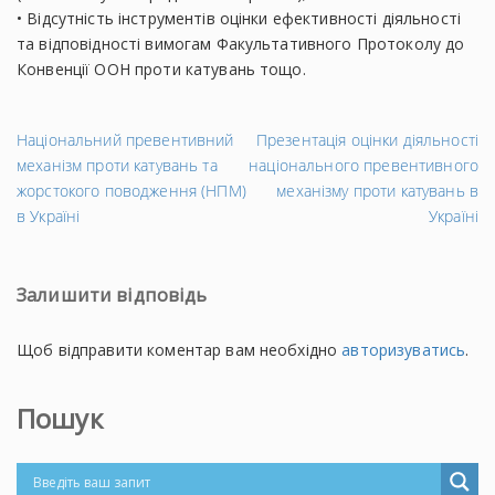
• Відсутність інструментів оцінки ефективності діяльності
та відповідності вимогам Факультативного Протоколу до
Конвенції ООН проти катувань тощо.
←
На
Національний превентивний
Презентація оцінки діяльності
Попередній
за
механізм проти катувань та
національного превентивного
запис
→
жорстокого поводження (НПМ)
механізму проти катувань в
в Україні
Україні
Залишити відповідь
Щоб відправити коментар вам необхідно
авторизуватись
.
Пошук