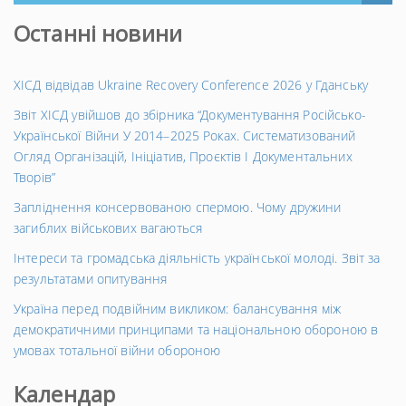
Останні новини
ХІСД відвідав Ukraine Recovery Conference 2026 у Гданську
Звіт ХІСД увійшов до збірника “Документування Російсько-
Української Війни У 2014–2025 Роках. Систематизований
Огляд Організацій, Ініціатив, Проєктів І Документальних
Творів”
Запліднення консервованою спермою. Чому дружини
загиблих військових вагаються
Інтереси та громадська діяльність української молоді. Звіт за
результатами опитування
Україна перед подвійним викликом: балансування між
демократичними принципами та національною обороною в
умовах тотальної війни обороною
Календар