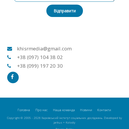
Відправити
khisrmedia@gmail.com
+38 (097) 104 38 02
+38 (099) 197 20 30
Головна
Про нас
Наша команда
Новини
Контакти
Copyright © 2005 - 2026 Харківський інститут соціальних досліджень. Developed by
jarikus
+
Kolodiy