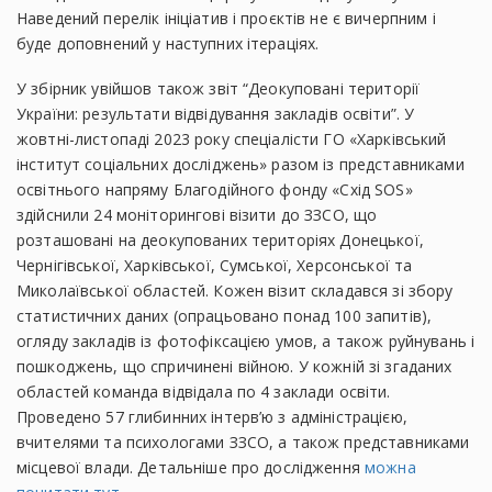
Наведений перелік ініціатив і проєктів не є вичерпним і
буде доповнений у наступних ітераціях.
У збірник увійшов також звіт “Деокуповані території
України: результати відвідування закладів освіти”. У
жовтні-листопаді 2023 року спеціалісти ГО «Харківський
інститут соціальних досліджень» разом із представниками
освітнього напряму Благодійного фонду «Схід SOS»
здійснили 24 моніторингові візити до ЗЗСО, що
розташовані на деокупованих територіях Донецької,
Чернігівської, Харківської, Сумської, Херсонської та
Миколаївської областей. Кожен візит складався зі збору
статистичних даних (опрацьовано понад 100 запитів),
огляду закладів із фотофіксацією умов, а також руйнувань і
пошкоджень, що спричинені війною. У кожній зі згаданих
областей команда відвідала по 4 заклади освіти.
Проведено 57 глибинних інтерв’ю з адміністрацією,
вчителями та психологами ЗЗСО, а також представниками
місцевої влади. Детальніше про дослідження
можна