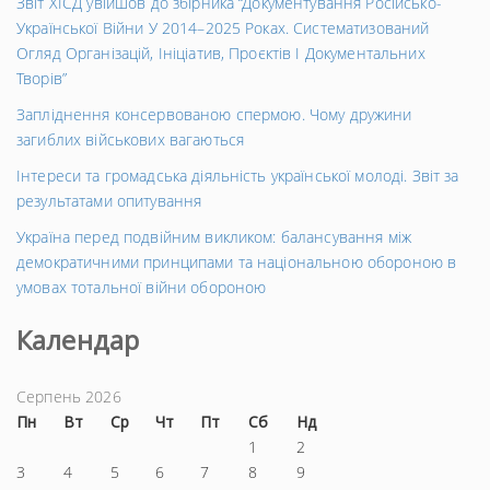
Звіт ХІСД увійшов до збірника “Документування Російсько-
Української Війни У 2014–2025 Роках. Систематизований
Огляд Організацій, Ініціатив, Проєктів І Документальних
Творів”
Запліднення консервованою спермою. Чому дружини
загиблих військових вагаються
Інтереси та громадська діяльність української молоді. Звіт за
результатами опитування
Україна перед подвійним викликом: балансування між
демократичними принципами та національною обороною в
умовах тотальної війни обороною
Календар
Серпень 2026
Пн
Вт
Ср
Чт
Пт
Сб
Нд
1
2
3
4
5
6
7
8
9