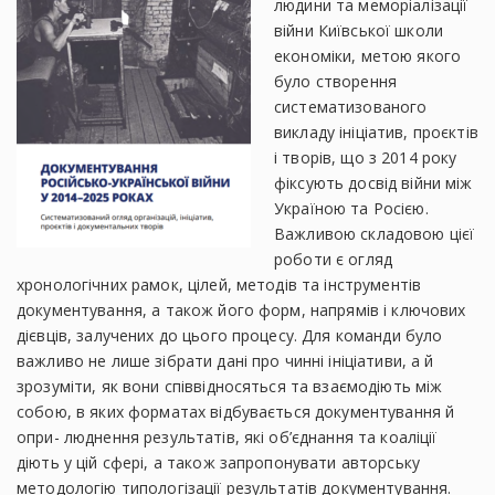
людини та меморіалізації
війни Київської школи
економіки, метою якого
було створення
систематизованого
викладу ініціатив, проєктів
і творів, що з 2014 року
фіксують досвід війни між
Україною та Росією.
Важливою складовою цієї
роботи є огляд
хронологічних рамок, цілей, методів та інструментів
документування, а також його форм, напрямів і ключових
дієвців, залучених до цього процесу. Для команди було
важливо не лише зібрати дані про чинні ініціативи, а й
зрозуміти, як вони співвідносяться та взаємодіють між
собою, в яких форматах відбувається документування й
опри- люднення результатів, які об’єднання та коаліції
діють у цій сфері, а також запропонувати авторську
методологію типологізації результатів документування.