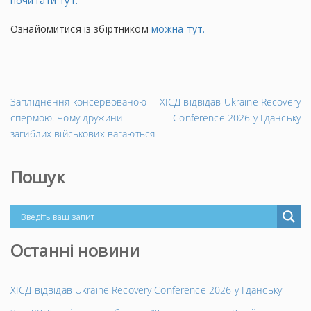
почитати тут.
Ознайомитися із збіртником
можна тут.
←
На
Запліднення консервованою
ХІСД відвідав Ukraine Recovery
Попередній
за
спермою. Чому дружини
Conference 2026 у Гданську
запис
→
загиблих військових вагаються
Пошук
Останні новини
ХІСД відвідав Ukraine Recovery Conference 2026 у Гданську