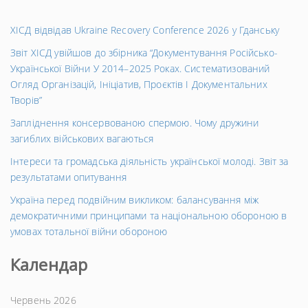
ХІСД відвідав Ukraine Recovery Conference 2026 у Гданську
Звіт ХІСД увійшов до збірника “Документування Російсько-
Української Війни У 2014–2025 Роках. Систематизований
Огляд Організацій, Ініціатив, Проєктів І Документальних
Творів”
Запліднення консервованою спермою. Чому дружини
загиблих військових вагаються
Інтереси та громадська діяльність української молоді. Звіт за
результатами опитування
Україна перед подвійним викликом: балансування між
демократичними принципами та національною обороною в
умовах тотальної війни обороною
Календар
Червень 2026