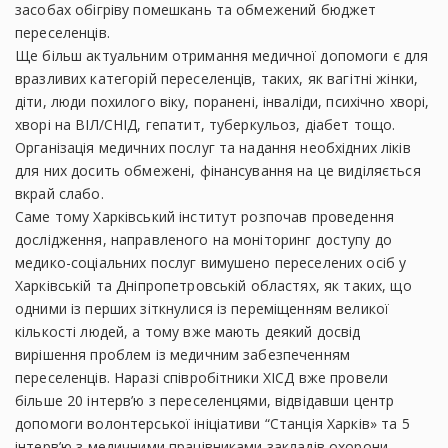
засобах обігріву помешкань та обмежений бюджет
переселенців.
Ще більш актуальним отримання медичної допомоги є для
вразливих категорій переселенців, таких, як вагітні жінки,
діти, люди похилого віку, поранені, інваліди, психічно хворі,
хворі на ВІЛ/СНІД, гепатит, туберкульоз, діабет тощо.
Організація медичних послуг та надання необхідних ліків
для них досить обмежені, фінансування на це виділяється
вкрай слабо.
Саме тому Харківський інститут розпочав проведення
дослідження, направленого на моніторинг доступу до
медико-соціальних послуг вимушено переселених осіб у
Харківській та Дніпропетровській областях, як таких, що
одними із перших зіткнулися із переміщенням великої
кількості людей, а тому вже мають деякий досвід
вирішення проблем із медичним забезпеченням
переселенців. Наразі співробітники ХІСД вже провели
більше 20 інтерв’ю з переселенцями, відвідавши центр
допомоги волонтерської ініціативи “Станція Харків» та 5
інтерв’ю з медичними працівниками закладів охорони