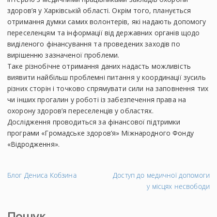
здоров’я у Харківській області. Окрім того, планується
отримання думки самих волонтерів, які надають допомогу
переселенцям та інформації від державних органів щодо
виділеного фінансування та проведених заходів по
вирішенню зазначеної проблеми.
Таке різнобічне отримання даних надасть можливість
виявити найбільш проблемні питання у координації зусиль
різних сторін і точково спрямувати сили на заповнення тих
чи інших прогалин у роботі із забезпечення права на
охорону здоров’я переселенців у областях.
Дослідження проводиться за фінансової підтримки
програми «Громадське здоров’я» Міжнародного Фонду
«Відродження».
←
На
Блог Дениса Кобзина
Доступ до медичної допомоги
Попередній
за
у місцях несвободи
запис
→
Пошук