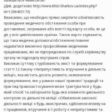
залишиться невисокою.
(Див. додатково http://www.khisr.kharkov.ua/index.php?
id=1296465173)
Вважаємо, що необхідно прямо закріпити обов’язковість
проведення медичного обстеження особи при
доставлянні, затриманні або взятті під варту особи, як це
діє у всіх цивілізованих країнах. Також варто зауважити,
що така медична допомога/обстеження повинні
надаватися виключно професійними медичними
працівниками, які не підпорядковані по службі керівництву
органу чи підрозділу внутрішніх справ.
Викликає суттєву стурбованість зміст та формулювання
статті 12 Закону «Неприпустимість втручання в діяльність
міліції», яка містить досить розмите, невизначене
формулювання, яке у рамках нашої правової традицій та
практиці правозастосування може трактуватися у будь-
який спосіб та забороняти будь-яки елементи цивільного
контролю за діяльністю міліції: «Обмеження законної
діяльності міліції з будь-яких причин, здійснення впливу на
її працівників, втручання в її роботу є неприпустимим та