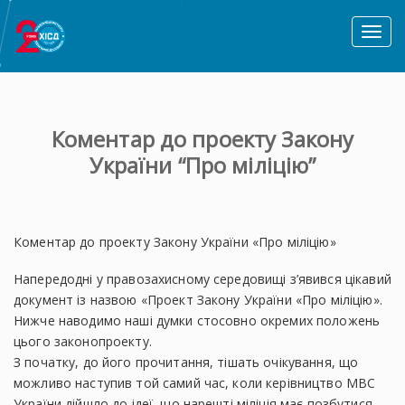
Toggl
naviga
Коментар до проекту Закону
України “Про міліцію”
Коментар до проекту Закону України «Про міліцію»
Напередодні у правозахисному середовищі з’явився цікавий
документ із назвою «Проект Закону України «Про міліцію».
Нижче наводимо наші думки стосовно окремих положень
цього законопроекту.
З початку, до його прочитання, тішать очікування, що
можливо наступив той самий час, коли керівництво МВС
України дійшло до ідеї, що нарешті міліція має позбутися