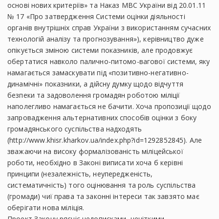
основі нових критеріїв» та Наказ МВС України від 20.01.11
№ 17 «Про затвердження Системи оцінки діяльності
органів внутрішніх справ України з використанням сучасних
технологій аналізу та прогнозування»), керівництво дуже
опікується зміною системи показників, але продовжує
обертатися навколо палично-питомо-вагової системи, яку
намагається замаскувати під «позитивно-негативно-
динамічні» показники, а дійсну думку щодо відчуття
безпеки та задоволення громадян роботою міліції
наполегливо намагається не бачити. Хоча пропозиції щодо
запровадження альтернативних способів оцінки з боку
громадянського суспільства надходять
(http://www.khisr.kharkov.ua/index.php?id=1292852845). Але
зважаючи на високу формалізованість міліцейської
роботи, необхідно в Законі виписати хоча б керівні
принципи (незалежність, неупередженість,
систематичність) того оцінювання та роль суспільства
(громади) чиї права та законні інтереси так завзято має
оберігати нова міліція.
Проект Закону рясніє недописками, нечіткими