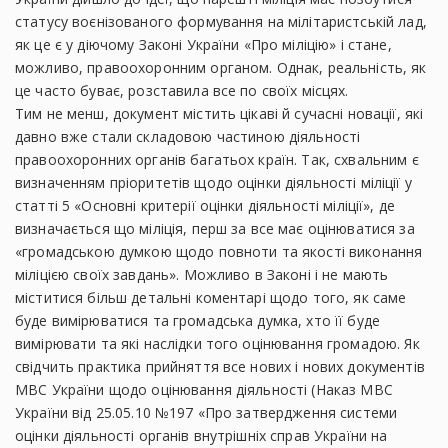
статусу воєнізованого формування на мілітаристській лад,
як це є у діючому Законі України «Про міліцію» і стане,
можливо, правоохоронним органом. Однак, реальність, як
це часто буває, розставила все по своїх місцях.
Тим не менш, документ містить цікаві й сучасні новації, які
давно вже стали складовою частиною діяльності
правоохоронних органів багатьох країн. Так, схвальним є
визначенням пріоритетів щодо оцінки діяльності міліції у
статті 5 «Основні критерії оцінки діяльності міліції», де
визначається що міліція, перш за все має оцінюватися за
«громадською думкою щодо повноти та якості виконання
міліцією своїх завдань». Можливо в Законі і не мають
міститися більш детальні коментарі щодо того, як саме
буде вимірюватися та громадська думка, хто її буде
вимірювати та які наслідки того оцінювання громадою. Як
свідчить практика прийняття все нових і нових документів
МВС України щодо оцінювання діяльності (Наказ МВС
України від 25.05.10 №197 «Про затвердження системи
оцінки діяльності органів внутрішніх справ України на