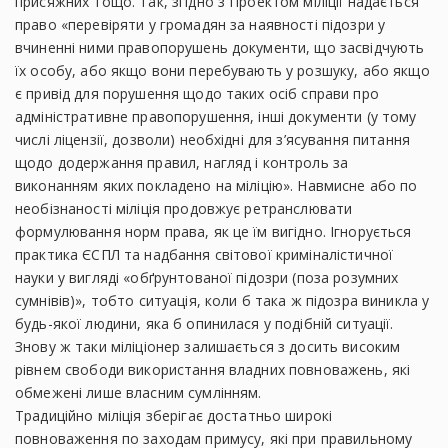
присяжних тощо. Так, згідно з Проектом міліції надається
право «перевіряти у громадян за наявності підозри у
вчиненні ними правопорушень документи, що засвідчують
їх особу, або якщо вони перебувають у розшуку, або якщо
є привід для порушення щодо таких осіб справи про
адміністративне правопорушення, інші документи (у тому
числі ліцензії, дозволи) необхідні для з’ясування питання
щодо додержання правил, нагляд і контроль за
виконанням яких покладено на міліцію». Навмисне або по
необізнаності міліція продовжує ретранслювати
формулювання норм права, як це їм вигідно. Ігнорується
практика ЄСПЛ та надбання світової криміналістичної
науки у вигляді «обґрунтованої підозри (поза розумних
сумнівів)», тобто ситуація, коли б така ж підозра виникла у
будь-якої людини, яка б опинилася у подібній ситуації.
Знову ж таки міліціонер залишається з досить високим
рівнем свободи використання владних повноважень, які
обмежені лише власним сумлінням.
Традиційно міліція зберігає достатньо широкі
повноваження по заходам примусу, які при правильному