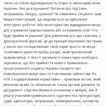
тягне за собою відповідальність згідно із законодавством
України». Яке це втручання? Питання про підстави
затримання, обшуку, зупинки? Чи намагання з’ясувати суми
бюджетних грошей, що виділяються на здійснення
агентурної роботи? Або моніторингове відвідування місця
для утримання заарештованих або затриманих осіб? Хто
буде приймати рішення? Для уникнення усіх цих запитань у
демократичній державі, де діє принцип верховенства права
у законі про поліцію/міліцію такій нормі просто не місце.
Особливою уваги потребує розділ, який присвячений
правам міліції. У якості загального коментарю необхідно
зауважити, що без прийняття нового Кримінально –
процесуального кодексу України говорити про
повноваження міліції просто є нікчемним зайняттям, бо
КПК є кодифікованим нормативно – правовим актом, який
визначає права та обов’язки не тільки органів дізнання та
досудового слідства (якими в основному є міліція), але й
решти учасників кримінального судочинства: прокуратури,
судів, адвокатури, затриманих, обвинувачених, експертів,