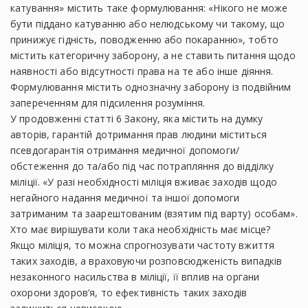
катування» містить таке формулювання: «Нікого не може
бути піддано катуванню або нелюдському чи такому, що
принижує гідність, поводженню або покаранню», тобто
містить категоричну заборону, а не ставить питання щодо
наявності або відсутності права на те або інше діяння.
Формулювання містить однозначну заборону із подвійним
запереченням для підсилення розуміння.
У продовженні статті 6 Закону, яка містить на думку
авторів, гарантій дотримання прав людини міститься
псевдогарантія отримання медичної допомоги/
обстеження до та/або під час потрапляння до відділку
міліції. «У разі необхідності міліція вживає заходів щодо
негайного надання медичної та іншої допомоги
затриманим та заарештованим (взятим під варту) особам».
Хто має вирішувати коли така необхідність має місце?
Якщо міліція, то можна спрогнозувати частоту вжиття
таких заходів, а враховуючи розповсюдженість випадків
незаконного насильства в міліції, її вплив на органи
охорони здоров’я, то ефективність таких заходів