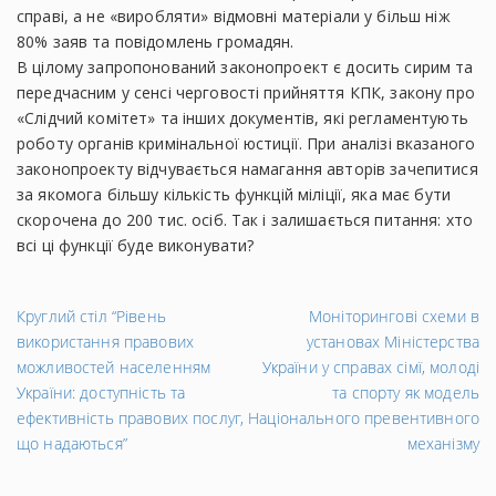
справі, а не «виробляти» відмовні матеріали у більш ніж
80% заяв та повідомлень громадян.
В цілому запропонований законопроект є досить сирим та
передчасним у сенсі черговості прийняття КПК, закону про
«Слідчий комітет» та інших документів, які регламентують
роботу органів кримінальної юстиції. При аналізі вказаного
законопроекту відчувається намагання авторів зачепитися
за якомога більшу кількість функцій міліції, яка має бути
скорочена до 200 тис. осіб. Так і залишається питання: хто
всі ці функції буде виконувати?
←
На
Круглий стіл “Рівень
Моніторингові схеми в
Попередній
за
використання правових
установах Міністерства
запис
→
можливостей населенням
України у справах сімї, молоді
України: доступність та
та спорту як модель
ефективність правових послуг,
Національного превентивного
що надаються”
механізму