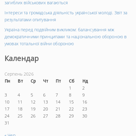
загиблих військових вагаються
Інтереси та громадська діяльність української молоді. Звіт за
результатами опитування
Україна перед подвійним викликом: балансування між
демократичними принципами та національною обороною в
умовах тотальної війни обороною
Календар
Серпень 2026
Пн
Вт
Ср
Чт
Пт
Сб
Нд
1
2
3
4
5
6
7
8
9
10
11
12
13
14
15
16
17
18
19
20
21
22
23
24
25
26
27
28
29
30
31
« Чер