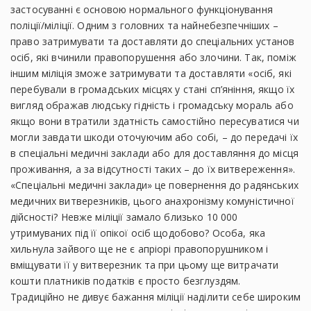
застосуванні є основою нормального функціонування
поліції/міліції. Одним з головних та найнебезпечніших –
право затримувати та доставляти до спеціальних установ
осіб, які вчинили правопорушення або злочини. Так, поміж
іншим міліція зможе затримувати та доставляти «осіб, які
перебували в громадських місцях у стані сп’яніння, якщо їх
вигляд ображав людську гідність і громадську мораль або
якщо вони втратили здатність самостійно пересуватися чи
могли завдати шкоди оточуючим або собі, – до передачі їх
в спеціальні медичні заклади або для доставляння до місця
проживання, а за відсутності таких – до їх витвереження».
«Спеціальні медичні заклади» це повернення до радянських
медичних витверезників, цього анахронізму комуністичної
дійсності? Невже міліції замало близько 10 000
утримуваних під її опікої осіб щодобово? Особа, яка
хильнула зайвого ще не є апріорі правопорушником і
вміщувати її у витверезник та при цьому ще витрачати
кошти платників податків є просто безглуздям.
Традиційно не дивує бажання міліції наділити себе широким