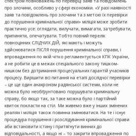
спектром повноважень по перевірці заяв та повідомлень
про злочини, особливо у сфері економіки. «У разі наявності
заяв та повідомлень про злочини та з метою їх перевірки
до порушення кримінальної справи» міліція може зробити
практично усе: оглядати, вилучати, вимагати, затребувати,
припиняти, опечатувати. Тобто повний перелік
повноцінних СЛІДЧИХ ДІЙ, які мають і можуть
здійснюватися ПІСЛЯ порушення кримінальної справи, і
впровадження по якій чітко регламентується КПК України,
а не робити це в межах спеціального закону тишком-
нишком без дотримання процесуальних гарантій учасників
процесу. Вирішити всі питання на етапі дослідчої перевірки
– це ще один анахронізм радянської системи, коли не
можна було необґрунтовано порушувати кримінальну
справу, бо якщо так, за таке можна було і партійний
квиток покласти на стіл. Ми живемо вже у інших змінених
реаліях і міліція також повинна змінюватися. На те і існує
процедура порушення і розслідування кримінальної справи
аби встановити істину і притягнути винних до
відповідальності, а якщо ні – то закрити впровадження по