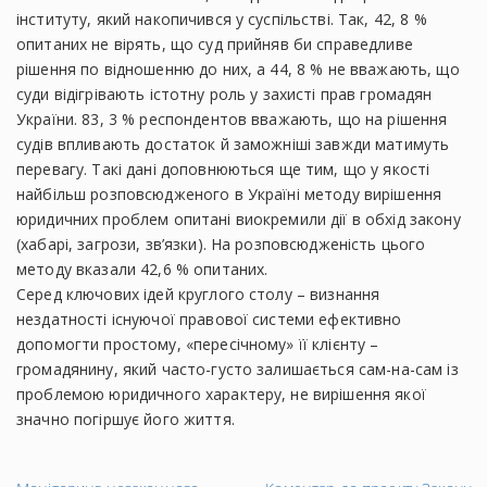
інституту, який накопичився у суспільстві. Так, 42, 8 %
опитаних не вірять, що суд прийняв би справедливе
рішення по відношенню до них, а 44, 8 % не вважають, що
суди відігрівають істотну роль у захисті прав громадян
України. 83, 3 % респондентов вважають, що на рішення
судів впливають достаток й заможніші завжди матимуть
перевагу. Такі дані доповнюються ще тим, що у якості
найбільш розповсюдженого в Україні методу вирішення
юридичних проблем опитані виокремили дії в обхід закону
(хабарі, загрози, зв’язки). На розповсюдженість цього
методу вказали 42,6 % опитаних.
Серед ключових ідей круглого столу – визнання
нездатності існуючої правової системи ефективно
допомогти простому, «пересічному» її клієнту –
громадянину, який часто-густо залишається сам-на-сам із
проблемою юридичного характеру, не вирішення якої
значно погіршує його життя.