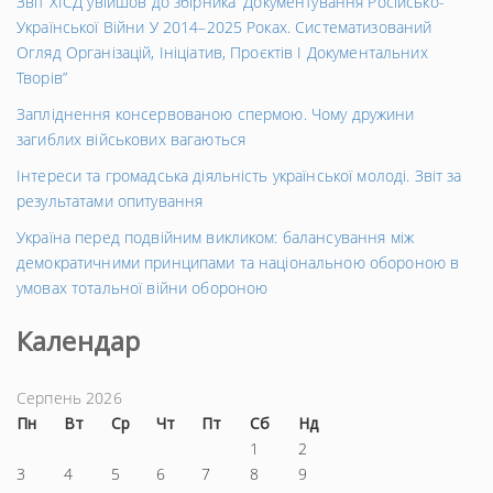
Звіт ХІСД увійшов до збірника “Документування Російсько-
Української Війни У 2014–2025 Роках. Систематизований
Огляд Організацій, Ініціатив, Проєктів І Документальних
Творів”
Запліднення консервованою спермою. Чому дружини
загиблих військових вагаються
Інтереси та громадська діяльність української молоді. Звіт за
результатами опитування
Україна перед подвійним викликом: балансування між
демократичними принципами та національною обороною в
умовах тотальної війни обороною
Календар
Серпень 2026
Пн
Вт
Ср
Чт
Пт
Сб
Нд
1
2
3
4
5
6
7
8
9