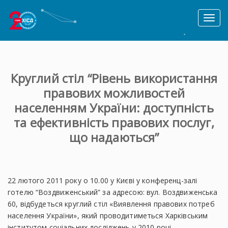
Toggl
naviga
Круглий стіл “Рівень використання
правових можливостей
населенням України: доступність
та ефективність правових послуг,
що надаються”
22 лютого 2011 року о 10.00 у Києві у конференц-залі
готелю “Воздвиженський” за адресою: вул. Воздвиженська
60, відбудеться круглий стіл «Виявлення правових потреб
населення України», який проводитиметься Харківським
інститутом соціальних досліджень у 2010 році.