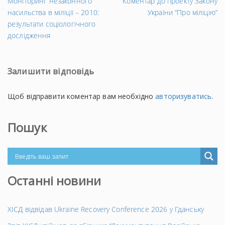
←
На
Моніторинг незаконного
Коментар до проекту Закону
Попередній
за
насильства в міліції – 2010:
України “Про міліцію”
запис
→
результати соціологічного
дослідження
Залишити відповідь
Щоб відправити коментар вам необхідно
авторизуватись
.
Пошук
Останні новини
ХІСД відвідав Ukraine Recovery Conference 2026 у Гданську