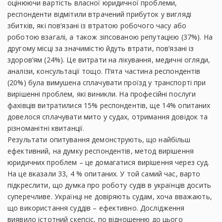
оцінюючи вартість власної юридичної проблеми,
респонденти відмітили втрачений прибуток у вигляді
збитків, які пов’язані із втратою робочого часу або
роботою взагалі, а також зіпсованою репутацією (37%). На
другому місці за значимістю йдуть втрати, пов’язані із
здоров’ям (24%). Це витрати на лікування, медичні огляди,
аналізи, консультації тощо. П’ята частина респондентів
(20%) була вимушена сплачувати проїзд у транспорті при
вирішенні проблем, які виникли. На професійні послуги
фахівців витратилися 15% респондентів, ще 14% опитаних
довелося сплачувати мито у судах, отримання довідок та
різноманітні квитанції.
Результати опитування демонструють, що найбільш
ефективний, на думку респондентів, метод вирішення
юридичних проблем – це домагатися вирішення через суд.
На це вказали 33, 4 % опитаних. У той самий час, варто
підкреслити, що думка про роботу судів в українців досить
суперечливе. Українці не довіряють судам, хоча вважають,
що використання суддів – ефективно. Дослідження
виявило істотний скепсіс, по відношенню до цього