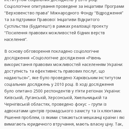
Соціологічне опитування проведене за ініціативи Програми
“Верховенство права” Міжнародного Фонду “Відродження”
та за підтримки Правової Ініціативи Відкритого
Суспільства (Будапешт) в рамках реалізації проекту
“Посилення правових можливостей бідних верств
населення”.
В основу обговорення покладено соціологічне
дослідження «Соціологічне дослідження «Рівень
використання правових можливостей населенням України:
доступність та ефективність правових послуг, що
надаються»”, яке було проведено Харківським інститутом
соціальних досліджень у 2010 році. В ході дослідження
було опитано 2500 респондентів у п’яти регіонах України:
Київській, Луганській, Херсонській, Хмельницькій та
Чернігівській областях, проведено фокус – групи із
адвокатами центрів громадського захисту та їх клієнтами.
Рішення проблем, із якими стикаються мешканці країни і які
вимагають юридичного втручання, мають власну ціну. Так,