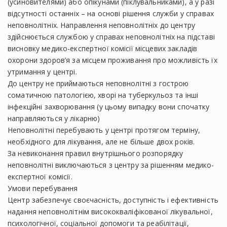
(усиновителями) або опікунами (піклувальниками), а у разі
відсутності останніх – на основі рішення служби у справах
неповнолітніх. Направлення неповнолітніх до центру
здійснюється службою у справах неповнолітніх на підставі
висновку медико-експертної комісії місцевих закладів
охорони здоров’я за місцем проживання про можливість їх
утримання у центрі.
До центру не приймаються неповнолітні з гострою
соматичною патологією, хворі на туберкульоз та інші
інфекційні захворювання (у цьому випадку вони спочатку
направляються у лікарню)
Неповнолітні перебувають у центрі протягом терміну,
необхідного для лікування, але не більше двох років.
За невиконання правил внутрішнього розпорядку
неповнолітні виключаються з центру за рішенням медико-
експертної комісії.
Умови перебування
Центр забезпечує своєчасність, доступність і ефективність
надання неповнолітнім висококваліфікованої лікувальної,
психологічної, соціальної допомоги та реабілітації,