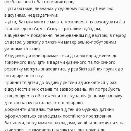
позбавлення їх батьківських прав;
– діти батьків, визнаних у судовому порядку безвісно
відсутніми, недієздатними;
– діти, батьки яких не мають можливості їх виховувати (за
станом здоров’я; у зв’язку з тривалим від’їздом,
відбуванням покарання, перебуванням під вартою; в період
слідства; у зв’язку з тяжкими матеріально-побутовими
умовами та інше).
У будинок дитини приймаються діти від народження до
трирічного віку; діти з вадами фізичного та психічного
розвитку можуть знаходитись у реабілітаційних групах до
чотирирічного віку.
Прийняття дітей до будинку дитини здійснюється у разі
відсутності в них станів та захворювань, які потребують
стаціонарного обстеження та лікування (в цьому випадку
діти спочатку потрапляють в лікарню).
Документи для влаштування дітей до будинку дитини
оформлюються за місцем їх постійного проживання
батьками, опікунами чи закладами, де діти знаходяться на
утриманні та лікуванні, і подаються відповідно до