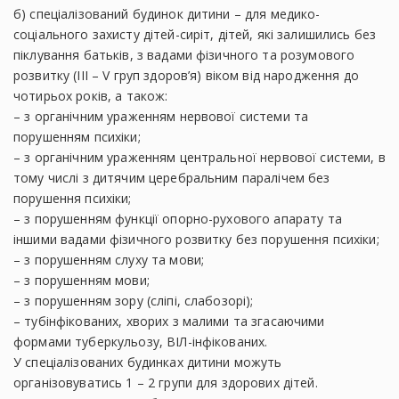
б) спеціалізований будинок дитини – для медико-
соціального захисту дітей-сиріт, дітей, які залишились без
піклування батьків, з вадами фізичного та розумового
розвитку (III – V груп здоров’я) віком від народження до
чотирьох років, а також:
– з органічним ураженням нервової системи та
порушенням психіки;
– з органічним ураженням центральної нервової системи, в
тому числі з дитячим церебральним паралічем без
порушення психіки;
– з порушенням функції опорно-рухового апарату та
іншими вадами фізичного розвитку без порушення психіки;
– з порушенням слуху та мови;
– з порушенням мови;
– з порушенням зору (сліпі, слабозорі);
– тубінфікованих, хворих з малими та згасаючими
формами туберкульозу, ВІЛ-інфікованих.
У спеціалізованих будинках дитини можуть
організовуватись 1 – 2 групи для здорових дітей.