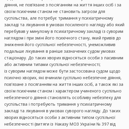
діяння, не пов’язане з посяганням на життя інших осіб і за
своїм психічним станом не становить загрози для
суспільства, але потребує тримання у психіатричному
закладі та лікування в умовах посиленого нагляду або який
перебував у минулому в психіатричному закладі із суворим
наглядом і при зміні його психічного стану, який привів до
зниження його суспільної небезпечності, унеможливив
подальше лікування в раніше зазначених судом умовах
стаціонару. До таких хворих відносяться особи з пасивним
або активним типами суспільної небезпечності;
із суворим наглядом може бути застосована судом щодо
психічно хворих, які вчинили суспільно небезпечне діяння,
пов’язане з посяганням на життя інших осіб, а також які за
своїм психічним станом і характером учиненого суспільно
небезпечного діяння становлять особливу небезпеку для
суспільства і потребують тримання у психіатричному
закладі та лікування в умовах суворого нагляду. До таких
хворих відносяться особи з активним типом суспільної
небезпечності (витяги із Наказу МОЗ України № 397 від