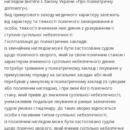
наглядом (витяги з Закону України «Про психіатричну
допомогу»).
Вид примусового заходу медичного характеру залежить
від характеру та тяжкості психічного захворювання в
особи, тяжкості вчинення нею діяння з урахуванням її
ступеня суспільної небезпечності.
Госпіталізація до психіатричних закладів:
із звичайним наглядом може бути застосована судом
щодо психічного хворого, який за своїм психічним станом і
характером вчиненого суспільно небезпечного діяння
потребує тримання у психіатричному закладі і лікування у
примусовому порядку на загальних засадах або який
перебував у минулому в психіатричному закладі (із суворим
або посиленим наглядом), і при зміні його психічного
стану, який привів до зниження суспільної небезпечності,
унеможливив подальше лікування в раніше зазначених
судом умовах стаціонару. До таких хворих відносяться
особи з пасивним типом суспільної небезпечності;
із посиленим наглядом може бути застосовано судом
щодо психічно хворого, який вчинив суспільно небезпечне