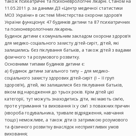
також психіатричні та психоневрологічні лікарні. Станом на
11.05.2011 р. за даними ДЗ «Центр медичної статистики
МОЗ України» в системі Міністерства охорони здоров’я
України функціонує 47 будинків дитини та 87 психіатричних
та психоневрологічних лікарень.
Будинок дитини є комунальним закладом охорони здоров’я
для медико-соціального захисту дітей-сиріт, дітей, які
залишились без піклування батьків, а також дітей з вадами
фізичного та розумового розвитку.
Основними типами будинків дитини є:
а) будинок дитини загального типу – для медико-
соціального захисту здорових дітей-сиріт (I – II груп
здоров’я), дітей, які залишилися без піклування батьків,
віком від народження до трьох років. Крім дітей цієї
категорії, тут можуть знаходитись діти, які мають сім’ю,
проте утримання та виховання їх у сім’ї з поважних причин
(хвороба годувальника, тривале відрядження, навчання
тощо) неможливе, а також діти із затримкою розумового
та фізичного розвитку внаслідок несприятливих умов
виховання;