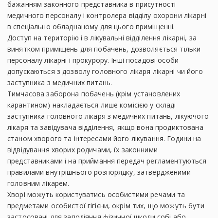
бажанням законного представника в присутності
медичного персоналу і контролера відділу охорони лікарні
в спеціально обладнаному для цього приміщенні.
Доступ на територію і в лікувальні відділення лікарні, за
винятком приміщень для побачень, дозволяється тільки
персоналу лікарні і прокурору. Інші посадові особи
допускаються з дозволу головного лікаря лікарні чи його
заступника з медичних питань.
Тимчасова заборона побачень (крім установлених
карантином) накладається лише комісією у складі
заступника головного лікаря з медичних питань, лікуючого
лікаря та завідувача відділення, якщо вона продиктована
станом хворого та інтересами його лікування. Години на
відвідування хворих родичами, їх законними
представниками і на приймання передач регламентуються
правилами внутрішнього розпорядку, затвердженими
головним лікарем.
Хворі можуть користуватись особистими речами та
предметами особистої гігієни, окрім тих, що можуть бути
застосовані для заподіяння фізичної шкоди собі або