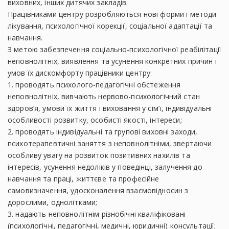
виховних, інших дитячих закладів.
Працівниками центру розробляються нові форми і методи
лікування, психологічної корекції, соціальної адаптації та
навчання.
З метою забезпечення соціально-психологічної реабілітації
неповнолітніх, виявлення та усунення конкретних причин і
умов їх дискомфорту працівники центру:
1. проводять психолого-педагогічні обстеження
неповнолітніх, вивчають нервово-психологічний стан
здоров’я, умови їх життя і виховання у сім’ї, індивідуальні
особливості розвитку, особисті якості, інтереси;
2. проводять індивідуальні та групові виховні заходи,
психотерапевтичні заняття з неповнолітніми, звертаючи
особливу увагу на розвиток позитивних нахилів та
інтересів, усунення недоліків у поведінці, залучення до
навчання та праці, життєве та професійне
самовизначення, удосконалення взаємовідносин з
дорослими, однолітками;
3. надають неповнолітнім різнобічні кваліфіковані
(психологічні, педагогічні, медичні, юридичні) консультації;