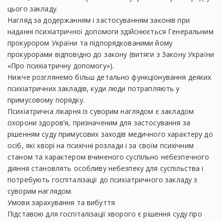
цього закладу.
Нагляд за додержанням і застосуванням законів при
наданні психіатричної допомоги здійснюється Генеральним
прокурором України та підпорядкованими йому
прокурорами відповідно до закону (витяги з Закону України
«Про психіатричну допомогу»).
Нижче розглянемо більш детально функціонування деяких
психіатричних закладів, куди люди потрапляють у
примусовому порядку.
Психіатрична лікарня із суворим наглядом є закладом
охорони здоров’я, призначеним для застосування за
рішенням суду примусових заходів медичного характеру до
осіб, які хворі на психічні розлади і за своїм психічним
станом та характером вчиненого суспільно небезпечного
діяння становлять особливу небезпеку для суспільства і
потребують госпіталізації до психіатричного закладу з
суворим наглядом.
Умови зарахування та вибуття
Підставою для госпіталізації хворого є рішення суду про