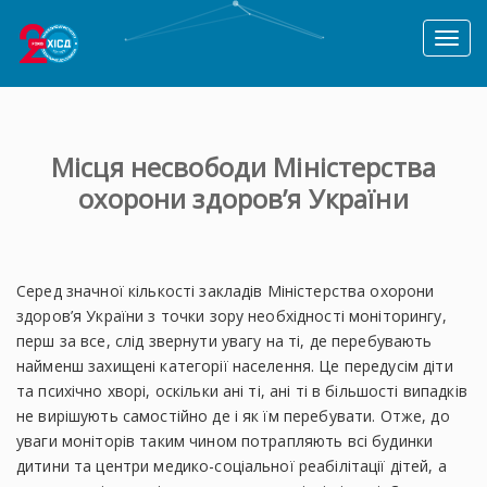
Toggl
naviga
Місця несвободи Міністерства
охорони здоров’я України
Серед значної кількості закладів Міністерства охорони
здоров’я України з точки зору необхідності моніторингу,
перш за все, слід звернути увагу на ті, де перебувають
найменш захищені категорії населення. Це передусім діти
та психічно хворі, оскільки ані ті, ані ті в більшості випадків
не вирішують самостійно де і як їм перебувати. Отже, до
уваги моніторів таким чином потрапляють всі будинки
дитини та центри медико-соціальної реабілітації дітей, а