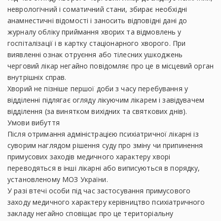
неврологічний і соматичний стани, збирає необхідні
анамнестичні відомості і заносить відповідні дані до
журналу обліку приймання хворих та відмовлень у
госпіталізації і в картку стаціонарного хворого. При
виявленні ознак отруєння або тілесних ушкоджень
черговий лікар негайно повідомляє про це в місцевий орган
внутрішніх справ.
Хворий не пізніше першої доби з часу перебування у
відділенні підлягає огляду лікуючим лікарем і завідувачем
відділення (за винятком вихідних та святкових днів).
Умови вибуття
Після отримання адміністрацією психіатричної лікарні із
суворим наглядом рішення суду про зміну чи припинення
примусових заходів медичного характеру хворі
переводяться в інші лікарні або виписуються в порядку,
установленому МОЗ України.
У разі втечі особи під час застосування примусового
заходу медичного характеру керівництво психіатричного
закладу негайно сповіщає про це територіальну