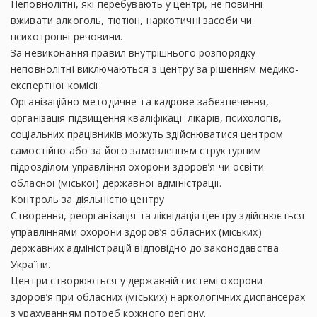
Неповнолітні, які перебувають у центрі, не повинні
вживати алкоголь, тютюн, наркотичні засоби чи
психотропні речовини.
За невиконання правил внутрішнього розпорядку
неповнолітні виключаються з центру за рішенням медико-
експертної комісії.
Організаційно-методичне та кадрове забезпечення,
організація підвищення кваліфікації лікарів, психологів,
соціальних працівників можуть здійснюватися центром
самостійно або за його замовленням структурним
підрозділом управління охорони здоров’я чи освіти
обласної (міської) державної адміністрації.
Контроль за діяльністю центру
Створення, реорганізація та ліквідація центру здійснюється
управліннями охорони здоров’я обласних (міських)
державних адміністрацій відповідно до законодавства
України.
Центри створюються у державній системі охорони
здоров’я при обласних (міських) наркологічних диспансерах
з урахуванням потреб кожного регіону.