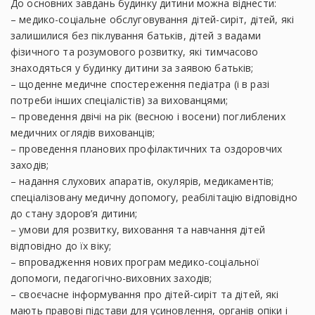
До основних завдань будинку дитини можна віднести:
– медико-соціальне обслуговування дітей-сиріт, дітей, які
залишилися без піклування батьків, дітей з вадами
фізичного та розумового розвитку, які тимчасово
знаходяться у будинку дитини за заявою батьків;
– щоденне медичне спостереження педіатра (і в разі
потреби інших спеціалістів) за вихованцями;
– проведення двічі на рік (весною і восени) поглиблених
медичних оглядів вихованців;
– проведення планових профілактичних та оздоровчих
заходів;
– надання слухових апаратів, окулярів, медикаментів;
спеціалізовану медичну допомогу, реабілітацію відповідно
до стану здоров’я дитини;
– умови для розвитку, виховання та навчання дітей
відповідно до їх віку;
– впровадження нових програм медико-соціальної
допомоги, педагогічно-виховних заходів;
– своєчасне інформування про дітей-сиріт та дітей, які
мають правові підстави для усиновлення, органів опіки і