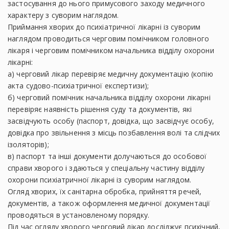
застосування до нього примусового заходу медичного
характеру з суворим наглядом.
Приймання хворих до психіатричної лікарні із суворим
наглядом проводиться черговим помічником головного
лікаря і черговим помічником начальника відділу охорони
лікарні:
а) черговий лікар перевіряє медичну документацію (копію
акта судово-психіатричної експертизи);
б) черговий помічник начальника відділу охорони лікарні
перевіряє наявність рішення суду та документів, які
засвідчують особу (паспорт, довідка, що засвідчує особу,
довідка про звільнення з місць позбавлення волі та слідчих
ізоляторів);
в) паспорт та інші документи долучаються до особової
справи хворого і здаються у спеціальну частину відділу
охорони психіатричної лікарні із суворим наглядом.
Огляд хворих, їх санітарна обробка, прийняття речей,
документів, а також оформлення медичної документації
проводяться в установленому порядку.
Під час огляду хворого черговий лікар досліджує психічний,