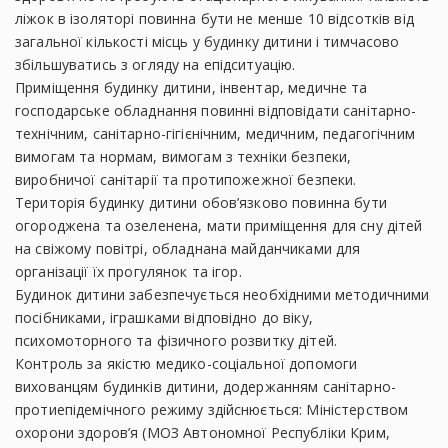
ліжок в ізоляторі повинна бути не менше 10 відсотків від
загальної кількості місць у будинку дитини і тимчасово
збільшуватись з огляду на епідситуацію.
Приміщення будинку дитини, інвентар, медичне та
господарське обладнання повинні відповідати санітарно-
технічним, санітарно-гігієнічним, медичним, педагогічним
вимогам та нормам, вимогам з техніки безпеки,
виробничої санітарії та протипожежної безпеки.
Територія будинку дитини обов’язково повинна бути
огороджена та озеленена, мати приміщення для сну дітей
на свіжому повітрі, обладнана майданчиками для
організації їх прогулянок та ігор.
Будинок дитини забезпечується необхідними методичними
посібниками, іграшками відповідно до віку,
психомоторного та фізичного розвитку дітей.
Контроль за якістю медико-соціальної допомоги
вихованцям будинків дитини, додержанням санітарно-
протиепідемічного режиму здійснюється: Міністерством
охорони здоров’я (МОЗ Автономної Республіки Крим,