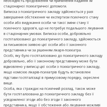
необхідність продовження чи припинення надання їм
стаціонарної психіатричної допомоги.
Виписка з психіатричного закладу здійснюється у разі
завершення обстеження чи експертизи психічного стану
особи або видужання особи чи такої зміни стану її
психічного здоров’я, що не потребує подальшого лікування
в стаціонарних умовах. Виписка особи, добровільно
госпіталізованої до психіатричного закладу, здійснюється
за письмовою заявою цієї особи або її законного
представника чи за рішенням лікаря-психіатра.
Особі, яку було госпіталізовано до психіатричного закладу
добровільно, або її законному представнику може бути
відмовлено у виписці цієї особи з психіатричного закладу,
якщо комісією лікарів-психіатрів будуть встановлені
підстави госпіталізації в примусовому порядку, окреслені
вище.
Особа, яка страждає на психічний розлад, також може
бути госпіталізована до психіатричного закладу без її
усвідомленої згоди або без згоди її законного
представника, якщо її обстеження або лікування можливі