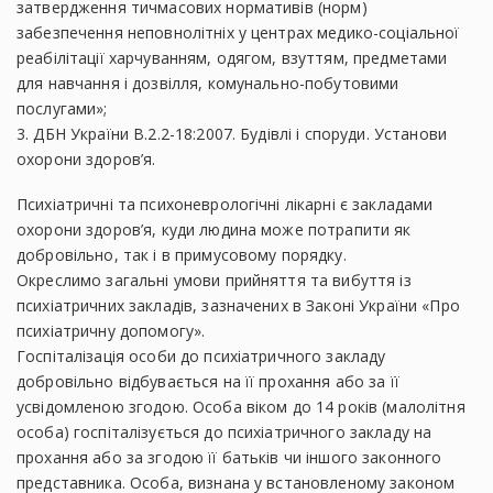
затвердження тичмасових нормативів (норм)
забезпечення неповнолітніх у центрах медико-соціальної
реабілітації харчуванням, одягом, взуттям, предметами
для навчання і дозвілля, комунально-побутовими
послугами»;
3. ДБН України В.2.2-18:2007. Будівлі і споруди. Установи
охорони здоров’я.
Психіатричні та психоневрологічні лікарні є закладами
охорони здоров’я, куди людина може потрапити як
добровільно, так і в примусовому порядку.
Окреслимо загальні умови прийняття та вибуття із
психіатричних закладів, зазначених в Законі України «Про
психіатричну допомогу».
Госпіталізація особи до психіатричного закладу
добровільно відбувається на її прохання або за її
усвідомленою згодою. Особа віком до 14 років (малолітня
особа) госпіталізується до психіатричного закладу на
прохання або за згодою її батьків чи іншого законного
представника. Особа, визнана у встановленому законом