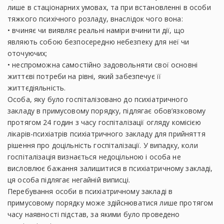
лише в стаціонарних умовах, та при встановленні в особи
тяжкого психічного розладу, внаслідок чого вона:
• вчиняє чи виявляє реальні наміри вчинити дії, що
являють собою безпосередню небезпеку для неї чи
оточуючих;
• неспроможна самостійно задовольняти свої основні
життєві потреби на рівні, який забезпечує її
життєдіяльність.
Особа, яку було госпіталізовано до психіатричного
закладу в примусовому порядку, підлягає обов’язковому
протягом 24 годин з часу госпіталізації огляду комісією
лікарів-психіатрів психіатричного закладу для прийняття
рішення про доцільність госпіталізації. У випадку, коли
госпіталізація визнається недоцільною і особа не
висловлює бажання залишитися в психіатричному закладі,
ця особа підлягає негайній виписці.
Перебування особи в психіатричному закладі в
примусовому порядку може здійснюватися лише протягом
часу наявності підстав, за якими було проведено