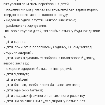
піклування за місцем перебування дітей;
– надання житла у межах встановленої санітарної норми,
твердого інвентарю, столового посуду;
– надання одягу, взуття і м’якого інвентарю;
– раціональне харчування.
Цільовою групою дітей, які приймаються у будинок дитини
є:
– діти-сироти;
– діти, покинуті в пологовому будинку, іншому закладі
охорони здоров’я;
– діти, яких відмовилися забрати з пологового будинку,
іншого закладу;
– охорони здоров’я батьки чи інші родичі;
– діти підкинуті;
– діти знайдені;
– діти батьків, позбавлених батьківських прав;
– діти одиноких батьків;
– діти з вадами фізичного та психічного розвитку;
– діти, які за рішенням суду відібрані у батьків без