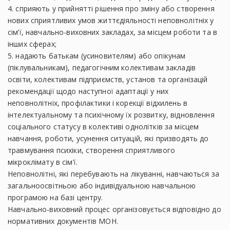
4. сприяють у прийнятті рішення про зміну або створення
нових сприятливих умов життєдіяльності неповнолітніх у
сім’ї, навчально-виховних закладах, за місцем роботи та в
інших сферах;
5. надають батькам (усиновителям) або опікунам
(піклувальникам), педагогічним колективам закладів
освіти, колективам підприємств, установ та організацій
рекомендації щодо наступної адаптації у них
неповнолітніх, профілактики і корекції відхилень в
інтелектуальному та психічному їх розвитку, відновлення
соціального статусу в колективі однолітків за місцем
навчання, роботи, усунення ситуацій, які призводять до
травмування психіки, створення сприятливого
мікроклімату в сім’ї.
Неповнолітні, які перебувають на лікуванні, навчаються за
загальноосвітньою або індивідуальною навчальною
програмою на базі центру.
Навчально-виховний процес організовується відповідно до
нормативних документів МОН.