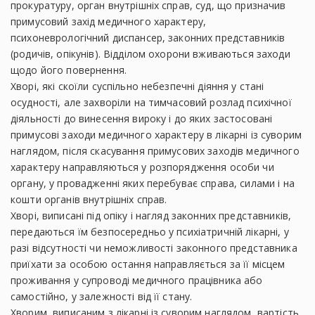
прокуратуру, орган внутрішніх справ, суд, що призначив
примусовий захід медичного характеру,
психоневрологічний диспансер, законних представників
(родичів, опікунів). Відділом охорони вживаються заходи
щодо його повернення.
Хворі, які скоїли суспільно небезпечні діяння у стані
осудності, але захворіли на тимчасовий розлад психічної
діяльності до винесення вироку і до яких застосовані
примусові заходи медичного характеру в лікарні із суворим
наглядом, після скасування примусових заходів медичного
характеру направляються у розпорядження особи чи
органу, у провадженні яких перебуває справа, силами і на
кошти органів внутрішніх справ.
Хворі, виписані під опіку і нагляд законних представників,
передаються їм безпосередньо у психіатричній лікарні, у
разі відсутності чи неможливості законного представника
приїхати за особою остання направляється за її місцем
проживання у супроводі медичного працівника або
самостійно, у залежності від її стану.
Хворим, виписаним з лікарні із суворим наглядом, вартість