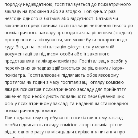
порядку недієздатною, госпіталізується до психіатричного
закладу на прохання або за згодою її опікуна. У разі
незгоди одного із батьків або відсутності батьків чи
законного представника госпіталізація неповнолітнього до
психіатричного закладу проводиться за рішенням (згодою)
органу опіки та піклування, яке може бути оскаржено до
суду. Згода на госпіталізацію фіксується у медичній
документації за підписом особи або її законного
представника та лікаря-психіатра. Госпіталізація особи у
перелічених випадках здійснюється за рішенням лікаря-
психіатра. Госпіталізовані підлягають обов’язковому
протягом 48 годин з часу госпіталізації огляду комісією
лікарів-психіатрів психіатричного закладу для прийняття
рішення про необхідність подальшого перебування цих
осіб у психіатричному закладі та надання їм стаціонарної
психіатричної допомоги.
При подальшому перебуванні в психіатричному закладі
особи підлягають огляду комісією лікарів-психіатрів не
рідше одного разу на місяць для вирішення питання про