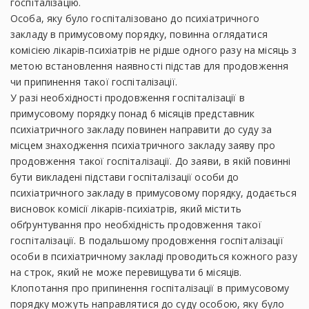
госпіталізацію.
Особа, яку було госпіталізовано до психіатричного
закладу в примусовому порядку, повинна оглядатися
комісією лікарів-психіатрів не рідше одного разу на місяць з
метою встановлення наявності підстав для продовження
чи припинення такої госпіталізації.
У разі необхідності продовження госпіталізації в
примусовому порядку понад 6 місяців представник
психіатричного закладу повинен направити до суду за
місцем знаходження психіатричного закладу заяву про
продовження такої госпіталізації. До заяви, в якій повинні
бути викладені підстави госпіталізації особи до
психіатричного закладу в примусовому порядку, додається
висновок комісії лікарів-психіатрів, який містить
обґрунтування про необхідність продовження такої
госпіталізації. В подальшому продовження госпіталізації
особи в психіатричному закладі проводиться кожного разу
на строк, який не може перевищувати 6 місяців.
Клопотання про припинення госпіталізації в примусовому
порядку можуть направлятися до суду особою, яку було