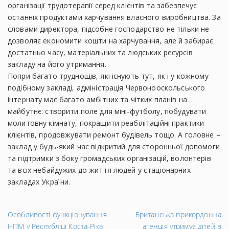
організації трудотерапії серед клієнтів та забезпечує
останніх продуктами харчування власного виробництва. За
словами директора, підсобне господарство не тільки не
дозволяє економити кошти на харчування, але й забирає
достатньо часу, матеріальних та людських ресурсів
закладу на його утримання.
Попри багато труднощів, які існують тут, як і у кожному
подібному закладі, адміністрація Червонооскольського
інтернату має багато амбітних та чітких планів на
майбутнє: створити поле для міні-футболу, побудувати
молитовну кімнату, покращити реабілітаційні практики
клієнтів, продовжувати ремонт будівель тощо. А головне –
заклад у будь-який час відкритий для сторонньої допомоги
та підтримки з боку громадських організацій, волонтерів
та всіх небайдужих до життя людей у стаціонарних
закладах України.
←
На
Особливості функціонування
Британська прикордонна
Попередній
за
НПМ у Республіці Коста-Ріка
агенція утримує дітей в