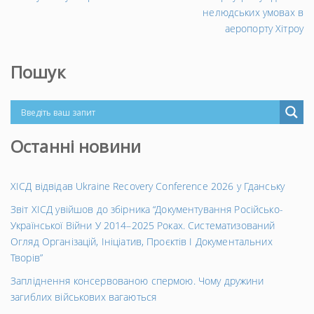
запис
→
нелюдських умовах в
аеропорту Хітроу
Пошук
Останні новини
ХІСД відвідав Ukraine Recovery Conference 2026 у Гданську
Звіт ХІСД увійшов до збірника “Документування Російсько-
Української Війни У 2014–2025 Роках. Систематизований
Огляд Організацій, Ініціатив, Проєктів І Документальних
Творів”
Запліднення консервованою спермою. Чому дружини
загиблих військових вагаються