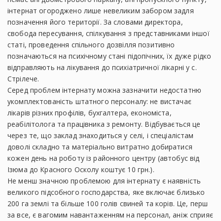
інтернат огороджено лише невеликим забором задля
позначення його території. За словами директора,
свобода пересування, спілкування з представниками іншої
статі, проведення спільного дозвілля позитивно
позначаються на психічному стані підопічних, їх дуже рідко
відправляють на лікування до психіатричної лікарні у с.
Стрілече.
Серед проблем інтернату можна зазначити недостатню
укомплектованість штатного персоналу: не вистачає
лікарів різних профілів, бухгалтера, економіста,
реабілітолога та працівника з ремонту. Відбувається це
через те, що заклад знаходиться у селі, і спеціалістам
доволі складно та матеріально витратно добиратися
кожен день на роботу із районного центру (автобус від
Ізюма до Красного Осколу коштує 10 грн.).
Не менш значною проблемою для інтернату є наявність
великого підсобного господарства, яке включає близько
200 га землі та більше 100 голів свиней та корів. Це, перш
за все, є вагомим навантаженням на персонал, аніж сприяє