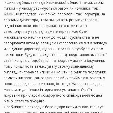
інших подібних закладів Харківської області також своїм
типом – у ньому утримуються разом як чоловіки, так і
жінки, як представники психоневрології, так і геріатрії. За
словами директора, така змішаність різних категорій
підопічних позитивно впливає на їхнє життя та
самопочуття у закладі, адже інтернат має бути
максимально наближеним до моделі суспільства, а не
створювати штучну ізоляцією і сегрегацію клієнтів закладу.
Як відмічає директор, підопічні постійно турбуються про
те, як вони будуть виглядати перед представниками іншої
статі, хочуть сподобатися та продовжувати спілкування,
тому приділяють велику увагу своєму зовнішньому
вигляду, витрачають пенсійні кошти на одяг та подарунки
замість цигарок і алкоголю, залюбки приймають участь у
проведенні дозвіллєвих заходів тощо. На наш погляд, це
має стати для інших інтернатних установ в Україні
яскравим прикладом комфортного співіснування людей
різної статі та профілю.
Особливістю закладу є його відкритість для клієнтів, тут
немає ані двометрового паркану, ані пропускного пункту,