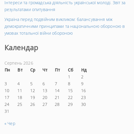
Інтереси та громадська діяльність української молоді. Звіт за
результатами опитування
Україна перед подвійним викликом: балансування між
демократичними принципами та національною обороною в
умовах тотальної війни обороною
Календар
Серпень 2026
Пн
Вт
Ср
Чт
Пт
Сб
Нд
1
2
3
4
5
6
7
8
9
10
11
12
13
14
15
16
17
18
19
20
21
22
23
24
25
26
27
28
29
30
31
« Чер