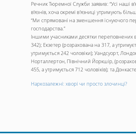
Речник Тюремної Служби заявив: “Усі наші в
в’язнів, хоча окремі в’язниці утримують біл
“Ми спрямовані на зменшення існуючого пе
господарства.”
Іншими учасниками десятки переповнених в’я
342); Екзетер (розрахована на 317, а утримує
утримується 242 чоловіки); Уандсуорт, Лондон
Норталлертон, Північний Йоркшір, (розрахов
455, а утримується 712 чоловіків); та Донкаст
←
Наркозалежні: хворі чи просто злочинці?
Попередній
запис