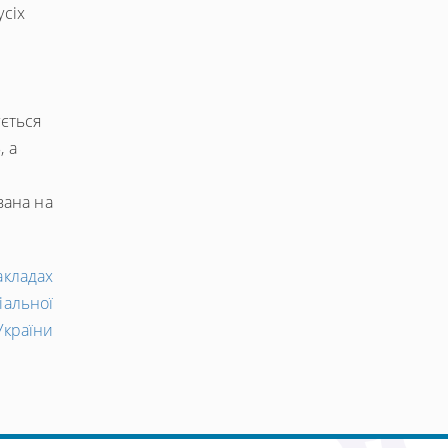
усіх
ується
, а
вана на
Наступний
акладах
запис
іальної
→
України