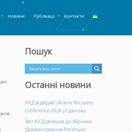
Новини
Публікації
Контакти
Пошук
дані
Останні новини
ХІСД відвідав Ukraine Recovery
Conference 2026 у Гданську
 аніж
Звіт ХІСД увійшов до збірника
ж
“Документування Російсько-