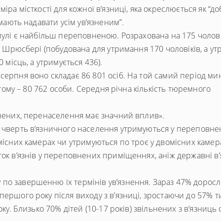
іра місткості для кожної в’язниці, яка окреслюється як “д
 мають надавати усім ув’язненим”.
пулі є найбільш переповненою. Розрахована на 175 чолові
ці Шрюсбері (побудована для утримання 170 чоловіків, а у
 місць, а утримується 436).
серпня воно складає 86 801 осіб. На той самий період ми
в тому – 80 762 особи. Середня річна кількість тюремного
знених, перенаселення має значний вплив».
е чверть в’язничного населення утримуються у переповне
місних камерах чи утримуються по троє у двомісних камер
ток в’язнів у переповнених приміщеннях, аніж державні в’
по завершенню їх термінів ув’язнення. Зараз 47% дорос
ершого року після виходу з в’язниці, зростаючи до 57% ти
ку. Близько 70% дітей (10-17 років) звільнених з в’язниць 