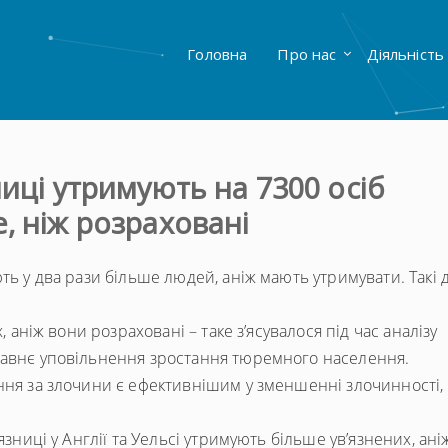
Головна
Про нас
Діяльність
ниці утримують на 7300 осіб
, ніж розраховані
ть у два рази більше людей, аніж мають утримувати. Такі 
, аніж вони розраховані – таке з’ясувалося під час аналізу
давнє уповільнення зростання тюремного населення.
ння за злочини є ефективнішим у зменшенні злочинності,
язниці у Англії та Уельсі утримують більше ув’язнених, ані