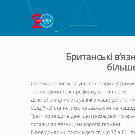
Британські в’яз
більше
Окремі англійські та уельські тюрми утримую
оприлюднив Траст реформування тюрем.
Деякі в’язниці мають удвічі більше ув’язнених
офіційної статистики, не зважаючи на нещо
Траст приводить дані, що громадські покара
посадки до в’язниці на короткі терміни.
В повідомленні також йдеться, що 77 з 131 в’