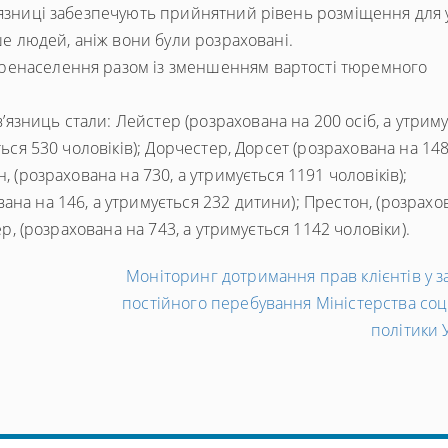
’язниці забезпечують прийнятний рівень розміщення для 
ьше людей, аніж вони були розраховані.
ренаселення разом із зменшенням вартості тюремного
зниць стали: Лейстер (розрахована на 200 осіб, а утрим
ться 530 чоловіків); Дорчестер, Дорсет (розрахована на 148
, (розрахована на 730, а утримується 1191 чоловіків);
ана на 146, а утримується 232 дитини); Престон, (розрахо
ер, (розрахована на 743, а утримується 1142 чоловіки).
Моніторинг дотримання прав клієнтів у з
постійного перебування Міністерства соц
політики 