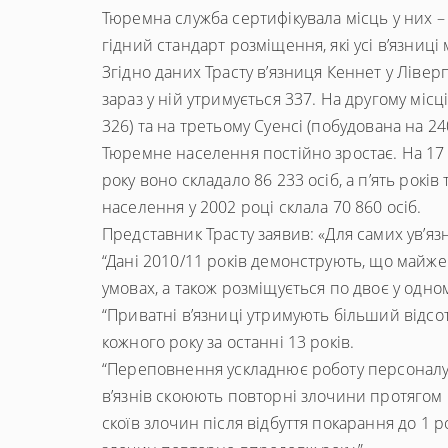
Тюремна служба сертифікувала місць у них – м
гідний стандарт розміщення, які усі в’язниці
Згідно даних Трасту в’язниця Кеннет у Лівер
зараз у ній утримується 337. На другому міс
326) та на третьому Суенсі (побудована на 240
Тюремне населення постійно зростає. На 17 
року воно складало 86 233 осіб, а п’ять рокі
населення у 2002 році склала 70 860 осіб.
Представник Трасту заявив: «Для самих ув’я
“Дані 2010/11 років демонструють, що майж
умовах, а також розміщується по двоє у одно
“Приватні в’язниці утримують більший відсо
кожного року за останні 13 років.
“Переповнення ускладнює роботу персоналу 
в’язнів скоюють повторні злочини протягом п
скоїв злочин після відбуття покарання до 1 ро