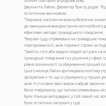
злочин повторно впродовж року.”
Джульєтта Лайон, Директор Трасту, додає: 
остаточним висновком.
“Тюремне населення можна безпечно знизит
до зменшення використання непотрібного до
ефективні методи громадського покарання.
“Вироки суду, спрямовані на громадське пок
повторюваності, аніж тюремні строки за под
“Замість того аби кидати людей за грати на к
громадські покарання та у рішення у сфері 
рівня злочинності та збереження грошей пла
Цього місяця Лайон критикувала політику ут
зрозумілим є те, що їх утримують у гірших 
аніж ті стосовно яких вирок набрав законної 
Вона повідомила, що тактика зловживань охо
були пізніше виправдані, у той самий час ко
були остаточно заслухані у суді.