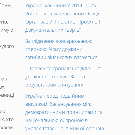
обрий,
Української Війни У 2014–2025
Роках. Систематизований Огляд
ків,
Організацій, Ініціатив, Проєктів І
тримую
Документальних Творів”
Запліднення консервованою
нулого
спермою. Чому дружини
загиблих військових вагаються
Інтереси та громадська діяльність
української молоді. Звіт за
них
результатами опитування
ах.
язниці
Україна перед подвійним
викликом: балансування між
лих
демократичними принципами та
х, хто
національною обороною в
скоїли
умовах тотальної війни обороною