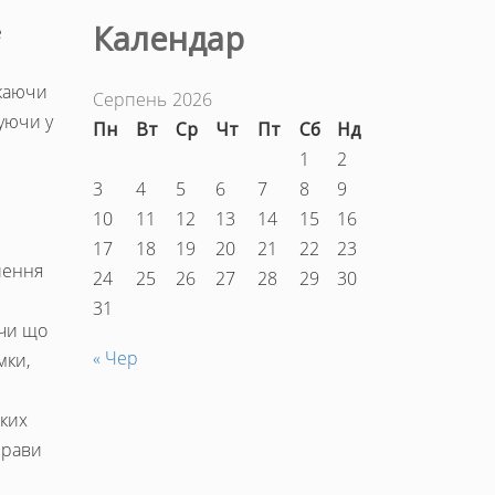
Календар
е
каючи
Серпень 2026
уючи у
Пн
Вт
Ср
Чт
Пт
Сб
Нд
1
2
3
4
5
6
7
8
9
10
11
12
13
14
15
16
17
18
19
20
21
22
23
шення
24
25
26
27
28
29
30
31
учи що
« Чер
мки,
яких
прави