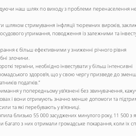
“Будуючи наш шлях по виходу з проблеми перенаселення н
и шляхом стримування інфляції тюремних вироків, закли
судового утримання, поводження із залежними та інвест
арання є більш ефективними у зниженні річного рівня
ібні злочини.
ороткі терміни, необхідно інвестувати у більш інтенсивні
громадського здоров’я, що у свою чергу призведе до змен
тників податків.”
римання у попередньому ув’язнені без звинувачення, каж
умовах і вони отримують значно менше допомоги та підтри
сили та які перебувають у в’язниці.
пила близько 55 000 засуджених минулого року, 11 500 з 
ли багато з них отримали громадське покарання, коли їх с