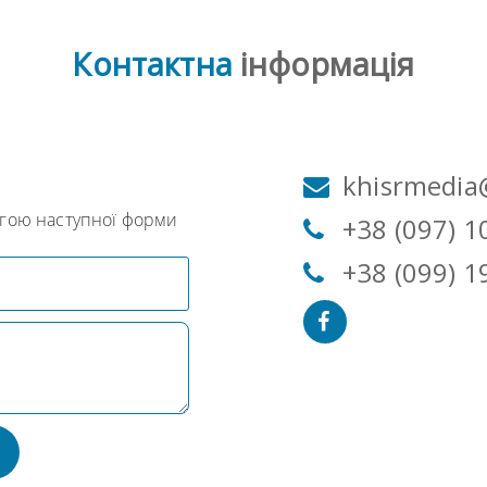
Контактна
інформація
м
khisrmedia
огою наступної форми
+38 (097) 1
+38 (099) 1