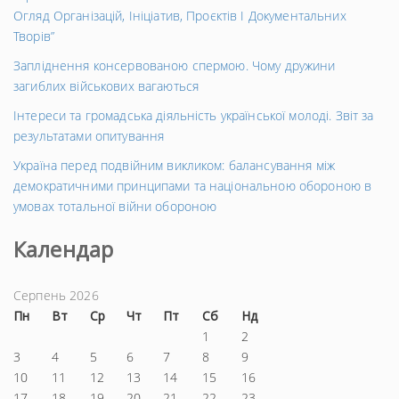
Огляд Організацій, Ініціатив, Проєктів І Документальних
Творів”
Запліднення консервованою спермою. Чому дружини
загиблих військових вагаються
Інтереси та громадська діяльність української молоді. Звіт за
результатами опитування
Україна перед подвійним викликом: балансування між
демократичними принципами та національною обороною в
умовах тотальної війни обороною
Календар
Серпень 2026
Пн
Вт
Ср
Чт
Пт
Сб
Нд
1
2
3
4
5
6
7
8
9
10
11
12
13
14
15
16
17
18
19
20
21
22
23