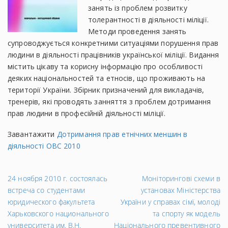
занять із проблем розвитку
толерантності в діяльності міліції.
Методи проведення занять
супроводжується конкретними ситуаціями порушення прав
людини в діяльності працівників української міліції. Видання
містить цікаву та корисну інформацію про особливості
деяких національностей та етносів, що проживають на
території України. Збірник призначений для викладачів,
тренерів, які проводять занняття з проблем дотримання
прав людини в професійній діяльності міліції.
Завантажити
Дотримання прав етнічних меншин в
діяльності ОВС 2010
←
На
24 ноября 2010 г. состоялась
Моніторингові схеми в
Попередній
за
встреча со студентами
установах Міністерства
запис
→
юридического факультета
України у справах сімї, молоді
Харьковского национального
та спорту як модель
университета им. В.Н.
Національного превентивного