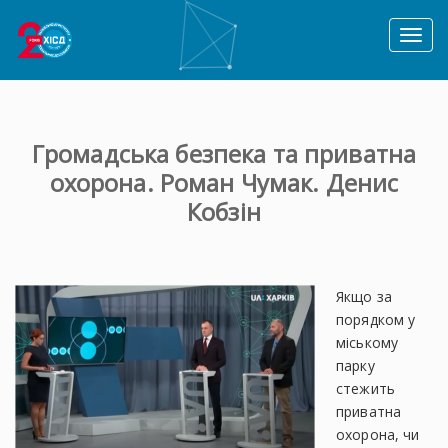
Toggl
naviga
Громадська безпека та приватна
охорона. Роман Чумак. Денис
Кобзін
Якщо за
порядком у
міському
парку
стежить
приватна
охорона, чи