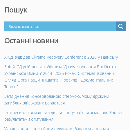
Пошук
Останні новини
ХІСД відвідав Ukraine Recovery Conference 2026 у Гданську
Звіт ХІСД увійшов до збірника “Документування Російсько-
Української Війни У 2014–2025 Роках. Систематизований
Огляд Організацій, Ініціатив, Проєктів І Документальних
Творів”
Запліднення консервованою спермою. Чому дружини
загиблих військових вагаються
Інтереси та громадська діяльність української молоді. Звіт за
результатами опитування
Україна перед подвійним викликом: балансування між