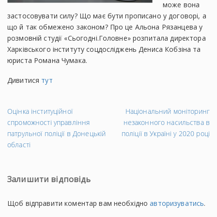
може вона
застосовувати силу? Що має бути прописано у договорі, а
що й так обмежено законом? Про це Альона Рязанцева у
розмовній студії «Сьогодні.Головне» розпитала директора
Харківського інституту соцдосліджень Дениса Кобзіна та
юриста Романа Чумака.
Дивитися
тут
←
На
Оцінка інституційної
Національний моніторинг
Попередній
за
спроможності управління
незаконного насильства в
запис
→
патрульної поліції в Донецькій
поліції в Україні у 2020 році
області
Залишити відповідь
Щоб відправити коментар вам необхідно
авторизуватись
.