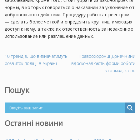
заболевании. Кроме того, стоит убрать из законопроекта
нормы, в которых говориться о наказании за уклонение от
добровольного действия. Процедуру работы с реестром
— сделать более четкой и определить круг лиц, имеющих
доступ к нему, а также их ответственность за незаконное
использование или разглашение данных.
←
На
10 трендів, що визначатимуть
Правоохоронці Донеччини
Попередній
за
розвиток поліції в Україні
вдосконалюють форми роботи
запис
→
з громадскістю
Пошук
Останні новини