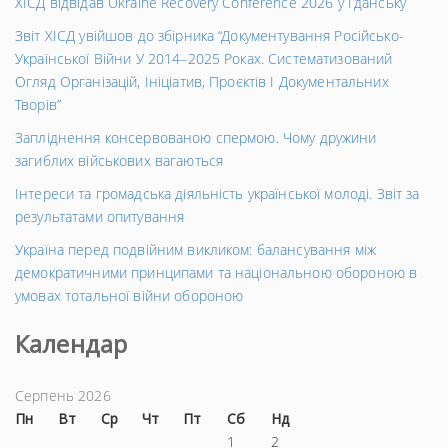
ХІСД відвідав Ukraine Recovery Conference 2026 у Гданську
Звіт ХІСД увійшов до збірника “Документування Російсько-
Української Війни У 2014–2025 Роках. Систематизований
Огляд Організацій, Ініціатив, Проєктів І Документальних
Творів”
Запліднення консервованою спермою. Чому дружини
загиблих військових вагаються
Інтереси та громадська діяльність української молоді. Звіт за
результатами опитування
Україна перед подвійним викликом: балансування між
демократичними принципами та національною обороною в
умовах тотальної війни обороною
Календар
Серпень 2026
Пн
Вт
Ср
Чт
Пт
Сб
Нд
1
2