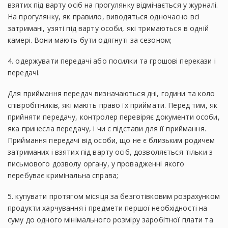
взятих під варту осіб на прогулянку відмічається у журналі.
На прогулянку, як правило, виводяться одночасно всі
затримані, узяті під варту особи, які тримаються в одній
камері. Вони мають бути одягнуті за сезоном;
4. одержувати передачі або посилки та грошові перекази і
передачі.
Для приймання передач визначаються дні, години та коло
співробітників, які мають право їх приймати. Перед тим, як
прийняти передачу, контролер перевіряє документи особи,
яка принесла передачу, і чи є підстави для її приймання.
Приймання передачі від особи, що не є близьким родичем
затриманих і взятих під варту осіб, дозволяється тільки з
письмового дозволу органу, у провадженні якого
перебуває кримінальна справа;
5. купувати протягом місяця за безготівковим розрахунком
продукти харчування і предмети першої необхідності на
суму до одного мінімального розміру заробітної плати та