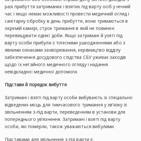
разі прибуття затриманих і взятих під варту осіб у нічний
час і якщо немає можливості провести медичний огляд і
санітарну обробку в день прибуття, вони тримаються в
окремій камері, строк тримання в якій не повинен
перевищувати однієї доби. Якщо затримані й узяті під
варту особи прибули з тілесними ушкодженнями або з
явними ознаками захворювання, керівництво відділу
забезпечення досудового слідства СБУ уживає заходів
щодо їх негайного медичного огляду і надання
невідкладної медичної допомоги.
Підстави й порядок вибуття
Затримані і взяті під варту особи вибувають зі спеціально
відведених місць для тимчасового тримання у зв’язку зі
звільненням з-під варти, переведенням в установи для
попереднього ув’язнення. Затримані і взяті під варту
особи, які померли, також уважаються вибулими.
Підставами для звільнення з-під варти є: