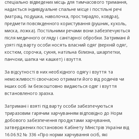
спеціально відведених місць для тимчасового тримання,
надається індивідуальне спальне місце і постільні речі
(матрац, подушка, наволочка, простирадло, ковдра),
предмети повсякденного користування (рушник, кухоль,
миска, ложка). Постільними речами вони забезпечуються
після медичного огляду і санітарної обробки. Затримані й
узяті під варту особи носять власний одяг (верхній одяг,
костюм, сорочка, сукня, натільна білизна, шкарпетки,
панчохи, шапка чи кашкет) і взуття.
За відсутності в них необхідного одягу і взуття та
неможливості своєчасно отримати його від родичів чи
інших осіб їм безкоштовно видаються одяг і взуття
встановленого зразка.
Затримані і взяті під варту особи забезпечуються
триразовим гарячим харчуванням відповідно до Норм
добового забезпечення продуктами харчування,
затверджених постановою Кабінету Міністрів України від
16.06.92 № 336 «Про норми харчування осіб, які