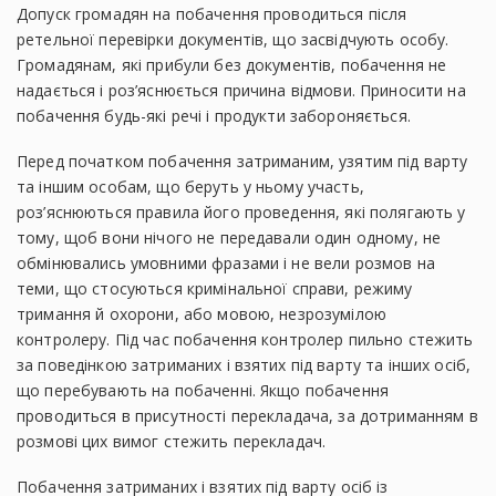
Допуск громадян на побачення проводиться після
ретельної перевірки документів, що засвідчують особу.
Громадянам, які прибули без документів, побачення не
надається і роз’яснюється причина відмови. Приносити на
побачення будь-які речі і продукти забороняється.
Перед початком побачення затриманим, узятим під варту
та іншим особам, що беруть у ньому участь,
роз’яснюються правила його проведення, які полягають у
тому, щоб вони нічого не передавали один одному, не
обмінювались умовними фразами і не вели розмов на
теми, що стосуються кримінальної справи, режиму
тримання й охорони, або мовою, незрозумілою
контролеру. Під час побачення контролер пильно стежить
за поведінкою затриманих і взятих під варту та інших осіб,
що перебувають на побаченні. Якщо побачення
проводиться в присутності перекладача, за дотриманням в
розмові цих вимог стежить перекладач.
Побачення затриманих і взятих під варту осіб із