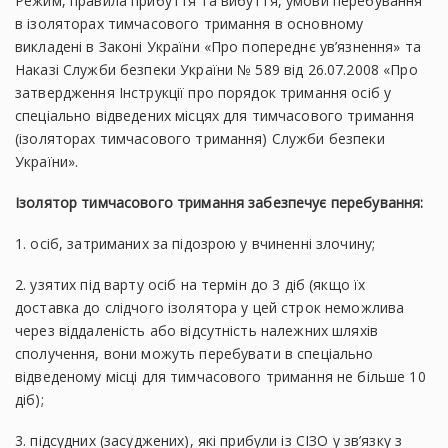
Режим, правила прибуття та вибуття, умови перебування
в ізоляторах тимчасового тримання в основному
викладені в Законі України «Про попереднє ув’язнення» та
Наказі Служби безпеки України № 589 вiд 26.07.2008 «Про
затвердження Інструкції про порядок тримання осіб у
спеціально відведених місцях для тимчасового тримання
(ізоляторах тимчасового тримання) Служби безпеки
України».
Ізолятор тимчасового тримання забезпечує перебування:
1. осіб, затриманих за підозрою у вчиненні злочину;
2. узятих під варту осіб на термін до 3 діб (якщо їх
доставка до слідчого ізолятора у цей строк неможлива
через віддаленість або відсутність належних шляхів
сполучення, вони можуть перебувати в спеціально
відведеному місці для тимчасового тримання не більше 10
діб);
3. підсудних (засуджених), які прибули із СІЗО у зв’язку з