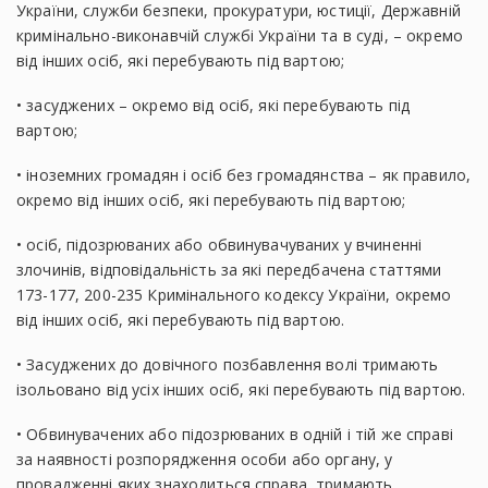
України, служби безпеки, прокуратури, юстиції, Державній
кримінально-виконавчій службі України та в суді, – окремо
від інших осіб, які перебувають під вартою;
• засуджених – окремо від осіб, які перебувають під
вартою;
• іноземних громадян і осіб без громадянства – як правило,
окремо від інших осіб, які перебувають під вартою;
• осіб, підозрюваних або обвинувачуваних у вчиненні
злочинів, відповідальність за які передбачена статтями
173-177, 200-235 Кримінального кодексу України, окремо
від інших осіб, які перебувають під вартою.
• Засуджених до довічного позбавлення волі тримають
ізольовано від усіх інших осіб, які перебувають під вартою.
• Обвинувачених або підозрюваних в одній і тій же справі
за наявності розпорядження особи або органу, у
провадженні яких знаходиться справа, тримають