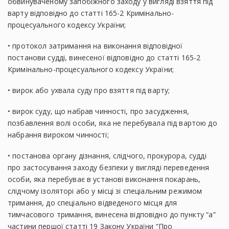
обвинуваченому запобіжного заходу у вигляді взяття під
варту відповідно до статті 165-2 Кримінально-
процесуального кодексу України;
• протокол затримання на виконання відповідної
постанови судді, винесеної відповідно до статті 165-2
Кримінально-процесуального кодексу України;
• вирок або ухвала суду про взяття під варту;
• вирок суду, що набрав чинності, про засудження,
позбавлення волі особи, яка не перебувала під вартою до
набрання вироком чинності;
• постанова органу дізнання, слідчого, прокурора, судді
про застосування заходу безпеки у вигляді переведення
особи, яка перебуває в установі виконання покарань,
слідчому ізоляторі або у місці зі спеціальним режимом
тримання, до спеціально відведеного місця для
тимчасового тримання, винесена відповідно до пункту “а”
частини першої статті 19 Закону України “Про