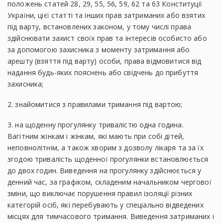
положень статей 28, 29, 55, 56, 59, 62 та 63 Конституції
України, цієї статті та інших прав затриманих або взятих
під варту, встановлених законом, у тому числі права
здійснювати захист своїх прав та інтересів особисто або
за допомогою захисника з моменту затримання або
арешту (взяття під варту) особи, права відмовитися від
надання будь-яких пояснень або свідчень до прибуття
захисника;
2. знайомитися з правилами тримання під вартою;
3. на щоденну прогулянку тривалістю одна година.
Вагітним жінкам і жінкам, які мають при собі дітей,
неповнолітнім, а також хворим з дозволу лікаря та за їх
згодою тривалість щоденної прогулянки встановлюється
до двох годин. Виведення на прогулянку здійснюється у
денний час, за графіком, складеним начальником чергової
зміни, що виключає порушення правил ізоляції різних
категорій осіб, які перебувають у спеціально відведених
місцях для тимчасового тримання. Виведення затриманих і