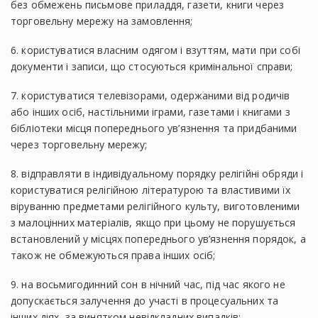
без обмежень письмове приладдя, газети, книги через
торговельну мережу на замовлення;
6. користуватися власним одягом і взуттям, мати при собі
документи і записи, що стосуються кримінальної справи;
7. користуватися телевізорами, одержаними від родичів
або інших осіб, настільними іграми, газетами і книгами з
бібліотеки місця попереднього ув’язнення та придбаними
через торговельну мережу;
8. відправляти в індивідуальному порядку релігійні обряди і
користуватися релігійною літературою та властивими їх
віруванню предметами релігійного культу, виготовленими
з малоцінних матеріалів, якщо при цьому не порушується
встановлений у місцях попереднього ув’язнення порядок, а
також не обмежуються права інших осіб;
9. на восьмигодинний сон в нічний час, під час якого не
допускається залучення до участі в процесуальних та
інших діях, за винятком невідкладних випадків;