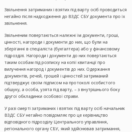
Звільнення затриманих і взятих під варту осіб проводиться
негайно після надходження до ВЗДС СБУ документа про їх
звільнення.
Звільненим повертаються належні їм документи, гроші,
цінності, нагороди і документи до них, що були на
зберіганні в спеціаліста (бухгалтера) або у фінансовому
підрозділі. Нагороди і документи до них повертаються
таким особам під розписку на копії квитанції про
вилучення нагород і документів до них. Одержання
документів, речей, грошей і цінностей затриманий
підтверджує своїм підписом на протоколі особистого
обшуку, а особа, узята під варту, – з внутрішнього боку
другої обкладинки особової справи.
У разі смерті затриманих і взятих під варту осіб начальник
ВЗДС СБУ негайно повідомляє про це керівництво
відповідного підрозділу Центрального управління,
регіонального органу СБУ, який здійснював затримання,