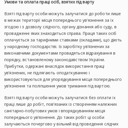
Умови та оплата праці осіб, взятих під варту
Взяті під варту особи можуть залучатися до роботи лише
в межах території місця попереднього ув’язнення за їх
згодою і з дозволу слідчого, органу дізнання або суду, в
провадженні яких знаходиться справа. Праця таких осіб
оплачується за тарифними ставками (окладами), що діють
у народному господарстві. Із заробітку ув’язнених за
виконавчими документами провадяться відрахування в
порядку, встановленому законодавством України.
Прибутки, одержані внаслідок використання праці
ув’язнених, не підлягають оподаткуванню і
використовуються для упорядкування місця попереднього
ув’язнення та поліпшення умов тримання під вартою.
Взяті під варту особи можуть залучатися без оплати їх
праці лише до робіт, пов’язаних із створенням належних
санітарно-побутових умов і впорядкуванням місця
попереднього ув’язнення. До таких робіт ці особи
залучаються почергово у вільний від проведення слідчих