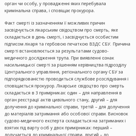
орган чи особу, у провадженні яких перебувала
кримінальна справа, і сповіщає прокурора.
Факт смерті із зазначенням її можливих причин
засвідчується лікарським свідоцтвом про смерть, яке
складається в день смерті, і засвідчується особистим
підписом лікаря та гербовою печаткою ВЗДС СБУ. Причина
смерті встановлюється за результатами судово-
медичного дослідження трупа. При виявленні ознак
насильницької смерті за рішенням керівництва підрозділу
Центрального управління, регіонального органу СБУ за
підпорядкованістю проводиться службове розслідування і
сповіщається прокурор. Лікарське свідоцтво про смерть
складається в 3 примірниках: один – для направлення в
орган реєстрації актів цивільного стану, другий – для
долучення до кримінальної справи, третій – для долучення
до матеріалів затримання або особової справи. Висновок
судово-медичного експерта складається на затриманих і
взятих під варту осіб у двох примірниках: перший –
долучається до кримінальної справи, другий – до