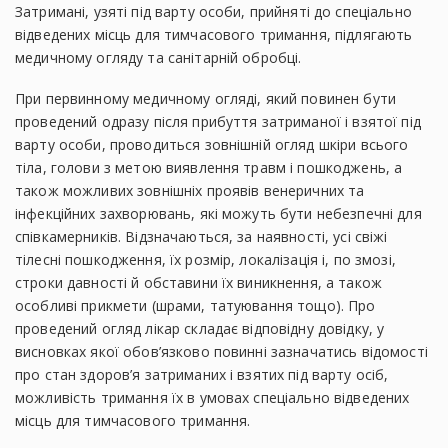
Затримані, узяті під варту особи, прийняті до спеціально
відведених місць для тимчасового тримання, підлягають
медичному огляду та санітарній обробці.
При первинному медичному огляді, який повинен бути
проведений одразу після прибуття затриманої і взятої під
варту особи, проводиться зовнішній огляд шкіри всього
тіла, голови з метою виявлення травм і пошкоджень, а
також можливих зовнішніх проявів венеричних та
інфекційних захворювань, які можуть бути небезпечні для
співкамерників. Відзначаються, за наявності, усі свіжі
тілесні пошкодження, їх розмір, локалізація і, по змозі,
строки давності й обставини їх виникнення, а також
особливі прикмети (шрами, татуювання тощо). Про
проведений огляд лікар складає відповідну довідку, у
висновках якої обов’язково повинні зазначатись відомості
про стан здоров’я затриманих і взятих під варту осіб,
можливість тримання їх в умовах спеціально відведених
місць для тимчасового тримання.