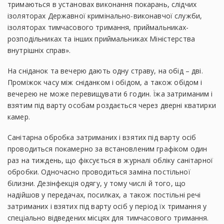
тримаються в установах виконання покарань, слідчих
ізоляторах Державної кримінально-виконавчої служби,
ізоляторах тимчасового тримання, приймальниках-
розподільниках та інших приймальниках Міністерства
внутрішніх справ».
На сніданок та вечерю дають одну страву, на обід – дві.
Проміжок часу між сніданком і обідом, а також обідом і
вечерею не може перевищувати 6 годин. Їжа затриманим і
взятим під варту особам роздається через дверні кватирки
камер.
Санітарна обробка затриманих і взятих під варту осіб
проводиться покамерно за встановленим графіком один
раз на тиждень, що фіксується в журналі обліку санітарної
обробки. Одночасно проводиться заміна постільної
білизни. Дезінфекція одягу, у тому числі й того, що
надійшов у передачах, посилках, а також постільні речі
затриманих і взятих під варту осіб у період їх тримання у
спеціально відведених місцях для тимчасового тримання.