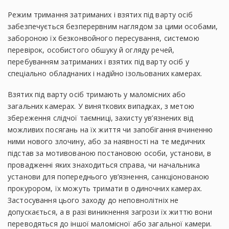
Режим тримання затриманих і взятих під варту осіб
забезпечується безперервним наглядом за цими особами,
забороною їх безконвойного пересування, системою
перевірок, особистого обшуку й огляду речей,
перебуванням затриманих і взятих під варту осіб у
спеціально обладнаних і надійно ізольованих камерах.
Взятих під варту осіб тримають у маломісних або
загальних камерах. У виняткових випадках, з метою
збереження слідчої таємниці, захисту ув’язнених від
можливих посягань на їх життя чи запобігання вчиненню
ними нового злочину, або за наявності на те медичних
підстав за мотивованою постановою особи, установи, в
провадженні яких знаходиться справа, чи начальника
установи для попереднього ув’язнення, санкціонованою
прокурором, їх можуть тримати в одиночних камерах.
Застосування цього заходу до неповнолітніх не
допускається, а в разі виникнення загрози їх життю вони
переводяться до іншої маломісної або загальної камери.