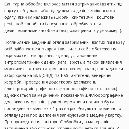
Санітарна обробка включає миття затриманих і взятих під
варту осіб у лазні або під душем та дезінфекцію всього
одягу, який їм належить (шкіряні, синтетичні і коштовні
речі, щоб запобігти їх псуванню, обробляються
дезінфекційними засобами без розміщення їх у дезкамері).
Поглиблений медичний огляд затриманих і взятих під варту
осіб здійснюється лікарем і включає в себе обстеження
окремих систем органів людини, установлення
антропометричних даних (вага і зріст), а також виявлення
можливих гострих та хронічних захворювань; провадиться
забір крові на ВІЛ/(СНІД) та НвS- антигени, венеричні
хвороби. Проведення додаткових досліджень
(електрокардіографічного, флюорографічного та інших)
здійснюється за медичними показаннями. Флюорографічне
дослідження органів грудної порожнини повинно бути
проведене не менше як 1 раз на рік. Результат медичного
огляду і дані про щеплення записуються в медичну картку.
Про проходження санітарної обробки до матеріалів
затримання або особової справи долучається довідка. У