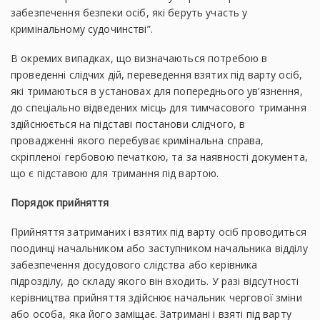
забезпечення безпеки осіб, які беруть участь у
кримінальному судочинстві”.
В окремих випадках, що визначаються потребою в
проведенні слідчих дій, переведення взятих під варту осіб,
які тримаються в установах для попереднього ув’язнення,
до спеціально відведених місць для тимчасового тримання
здійснюється на підставі постанови слідчого, в
провадженні якого перебуває кримінальна справа,
скріпленої гербовою печаткою, та за наявності документа,
що є підставою для тримання під вартою.
Порядок прийняття
Прийняття затриманих і взятих під варту осіб проводиться
поодинці начальником або заступником начальника відділу
забезпечення досудового слідства або керівника
підрозділу, до складу якого він входить. У разі відсутності
керівництва прийняття здійснює начальник чергової зміни
або особа, яка його заміщає. Затримані і взяті під варту