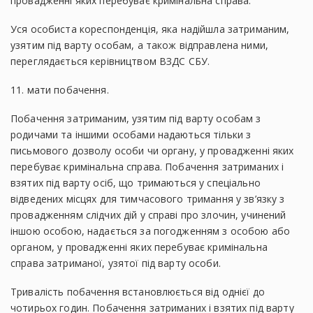
провадженні яких перебуває кримінальна справа.
Уся особиста кореспонденція, яка надійшла затриманим,
узятим під варту особам, а також відправлена ними,
переглядається керівництвом ВЗДС СБУ.
11. мати побачення.
Побачення затриманим, узятим під варту особам з
родичами та іншими особами надаються тільки з
письмового дозволу особи чи органу, у провадженні яких
перебуває кримінальна справа. Побачення затриманих і
взятих під варту осіб, що тримаються у спеціально
відведених місцях для тимчасового тримання у зв’язку з
провадженням слідчих дій у справі про злочин, учинений
іншою особою, надається за погодженням з особою або
органом, у провадженні яких перебуває кримінальна
справа затриманої, узятої під варту особи.
Тривалість побачення встановлюється від однієї до
чотирьох годин. Побачення затриманих і взятих під варту