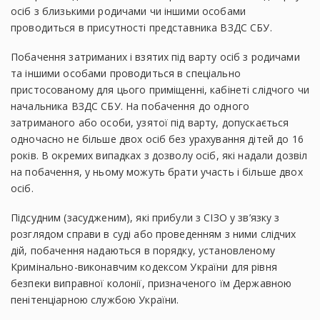
осіб з близькими родичами чи іншими особами
проводиться в присутності представника ВЗДС СБУ.
Побачення затриманих і взятих під варту осіб з родичами
та іншими особами проводиться в спеціально
пристосованому для цього приміщенні, кабінеті слідчого чи
начальника ВЗДС СБУ. На побачення до одного
затриманого або особи, узятої під варту, допускається
одночасно не більше двох осіб без урахування дітей до 16
років. В окремих випадках з дозволу осіб, які надали дозвіл
на побачення, у ньому можуть брати участь і більше двох
осіб.
Підсудним (засудженим), які прибули з СІЗО у зв’язку з
розглядом справи в суді або проведенням з ними слідчих
дій, побачення надаються в порядку, установленому
Кримінально-виконавчим кодексом України для рівня
безпеки виправної колонії, призначеного їм Державною
пенітенціарною службою України.