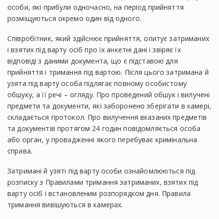
особи, які прибули одночасно, на період прийняття
розміщуються окремо один від одного.
Співробітник, який здійснює прийняття, опитує затриманих
і взятих під варту осіб про їх анкетні дані і звіряє їх
відповіді з даними документа, що є підставою для
прийняття і тримання під вартою. Після цього затримана й
узята під варту особа підлягає повному особистому
обшуку, а її речі – огляду. Про проведений обшук і вилучені
предмети та документи, які заборонено зберігати в камері,
складається протокол. Про вилучення вказаних предметів
та документів протягом 24 годин повідомляється особа
або орган, у провадженні якого перебуває кримінальна
справа.
Затримані й узяті під варту особи ознайомлюються під
розписку з Правилами тримання затриманих, взятих під
варту осіб і встановленим розпорядком дня. Правила
тримання вивішуються в камерах.