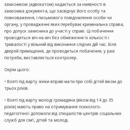
захисником (адвокатом) надається за наявності в
захисника документа, що засвідчує його особу та
повноваження, і письмового повідомлення особи чи
органу, у провадженні яких перебуває кримінальна справа,
про допуск захисника до участі у справі. Ці побачення
проводяться віч-на-віч без обмеження їх кількості і
тривалості у вільний від виконання слідчих дій час. Біля
дверей приміщення, де проводиться побачення, у разі
потреби, виставляється контролер.
Окрім цього:
• Взяті під варту жінки вправі мати при собі дітей віком до
трьох років.
• Взяті під варту молоді громадяни (віком від 14 до 35
років) мають право на отримування психолого-
педагогічної допомоги від спеціалістів центрів соціальних
служб для сім’ї, дітей та молоді.