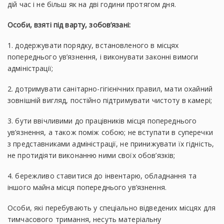
дій час і не більш як на дві години протягом дня.
Особи, взяті під варту, зобов’язані:
1. додержувати порядку, встановленого в місцях
попереднього ув’язнення, і виконувати законні вимоги
адміністрації;
2. дотримувати санітарно-гігієнічних правил, мати охайний
зовнішній вигляд, постійно підтримувати чистоту в камері;
3. бути ввічливими до працівників місця попереднього
ув’язнення, а також поміж собою; не вступати в суперечки
з представниками адміністрації, не принижувати їх гідність,
не протидіяти виконанню ними своїх обов’язків;
4. бережливо ставитися до інвентарю, обладнання та
іншого майна місця попереднього ув’язнення.
Особи, які перебувають у спеціально відведених місцях для
тимчасового тримання, несуть матеріальну