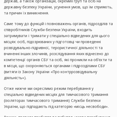
держав, а також організацій, окремих груп та осіб на
державну безпеку України, усунення умов, що їм сприяють,
та причин їх виникнення.
Саме тому до функцій і повноважень органів, підрозділів та
співробітників Служби безпеки України, входить
затримувати і тримати у спеціально відведених для цього
місцях: осіб, підозрюваних у підготовці чи проведенні
розвідувально-підривної, терористичної діяльності та
вчиненні інших злочинів, розслідування яких віднесено до
компетенції органів СБУ та осіб, які проникли на об’єкти та
в місця, що охороняються органами і підрозділами СБУ
(витяги із Закону України «Про контррозвідувальну
діяльність»).
Отже нижче ми окреслимо режим перебування у
спеціально відведених місцях для тимчасового тримання
(ізоляторах тимчасового тримання) Служби безпеки
України, що підпадають під категорію «місць несвободи».