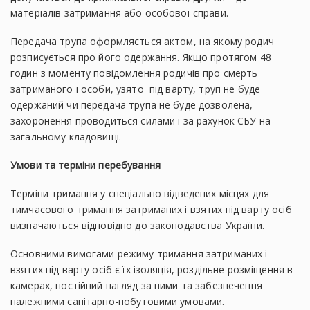
матеріалів затримання або особової справи.
Передача трупа оформляється актом, на якому родич
розписується про його одержання. Якщо протягом 48
годин з моменту повідомлення родичів про смерть
затриманого і особи, узятої під варту, труп не буде
одержаний чи передача трупа не буде дозволена,
захоронення проводиться силами і за рахунок СБУ на
загальному кладовищі.
Умови та терміни перебування
Терміни тримання у спеціально відведених місцях для
тимчасового тримання затриманих і взятих під варту осіб
визначаються відповідно до законодавства України.
Основними вимогами режиму тримання затриманих і
взятих під варту осіб є їх ізоляція, роздільне розміщення в
камерах, постійний нагляд за ними та забезпечення
належними санітарно-побутовими умовами.