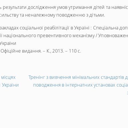
ь результати дослідження умов утримання дітей та наявні
сильству та неналежному поводженню з дітьми.
акладах соціальної реабілітації в Україні : Спеціальна доп
ії національного превентивного механізму / Уповноваже
України
Офіційне видання. – К., 2013. – 110 c.
 місцях
Тренінг з вивчення мінімальних стандартів 
 України
поводження в інтернатних установах соці