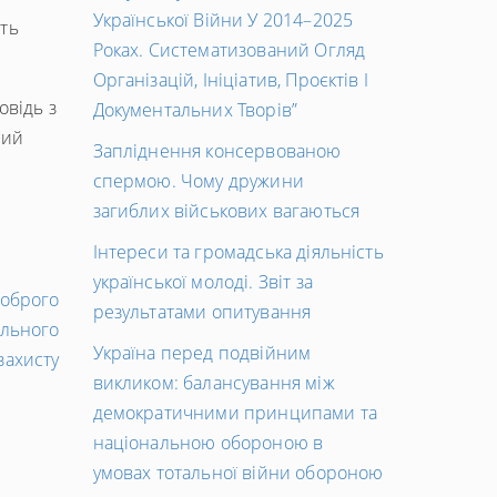
Української Війни У 2014–2025
сть
Роках. Систематизований Огляд
Організацій, Ініціатив, Проєктів І
овідь з
Документальних Творів”
ний
Запліднення консервованою
спермою. Чому дружини
загиблих військових вагаються
Інтереси та громадська діяльність
української молоді. Звіт за
Наступний
доброго
результатами опитування
запис
ального
Україна перед подвійним
→
захисту
викликом: балансування між
демократичними принципами та
національною обороною в
умовах тотальної війни обороною