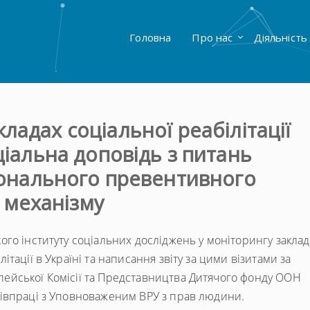
Головна
Про нас
Діяльність
ладах соціальної реабілітації
еціальна доповідь з питань
ціонального превентивного
механізму
кого інституту соціальних досліджень у моніторингу заклад
літації в Україні та написання звіту за цими візитами за
ейської Комісії та Представництва Дитячого фонду ООН
півпраці з Уповноваженим ВРУ з прав людини.