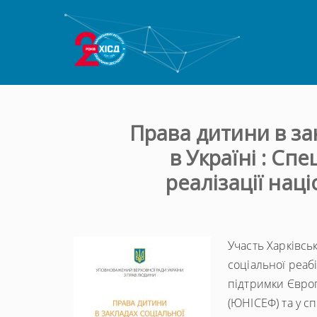
Права дитини в зак
в Україні : Сп
реалізації на
Участь Харківсь
соціальної реабі
підтримки Європ
(ЮНІСЕФ) та у с