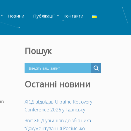
Новини
Публікації
Контакти
Пошук
Останні новини
ів
ХІСД відвідав Ukraine Recovery
Conference 2026 у Гданську
Звіт ХІСД увійшов до збірника
“Документування Російсько-