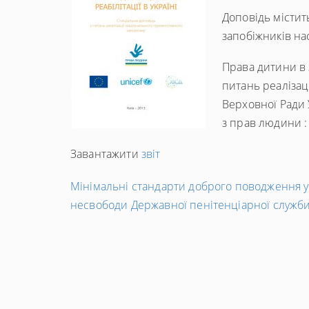
Доповідь містит
запобіжників на
Права дитини в з
питань реалізац
Верховної Ради 
з прав людини : 
Завантажити
звіт
←
Мінімальні стандарти доброго поводження у
Попередній
несвободи Державної пенітенціарної служби
запис