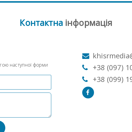
Контактна
інформація
м
khisrmedia
огою наступної форми
+38 (097) 1
+38 (099) 1