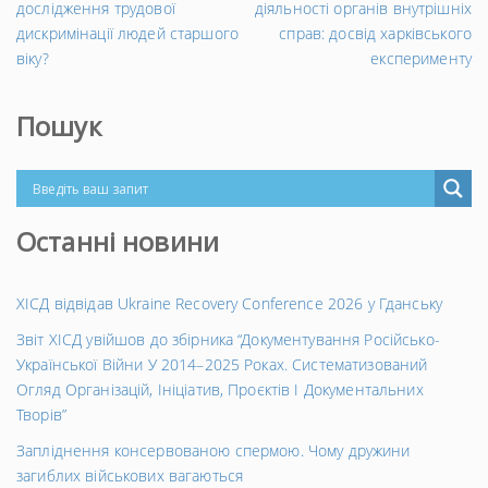
Попередній
за
дослідження трудової
діяльності органів внутрішніх
запис
→
дискримінації людей старшого
справ: досвід харківського
віку?
експерименту
Пошук
Останні новини
ХІСД відвідав Ukraine Recovery Conference 2026 у Гданську
Звіт ХІСД увійшов до збірника “Документування Російсько-
Української Війни У 2014–2025 Роках. Систематизований
Огляд Організацій, Ініціатив, Проєктів І Документальних
Творів”
Запліднення консервованою спермою. Чому дружини
загиблих військових вагаються