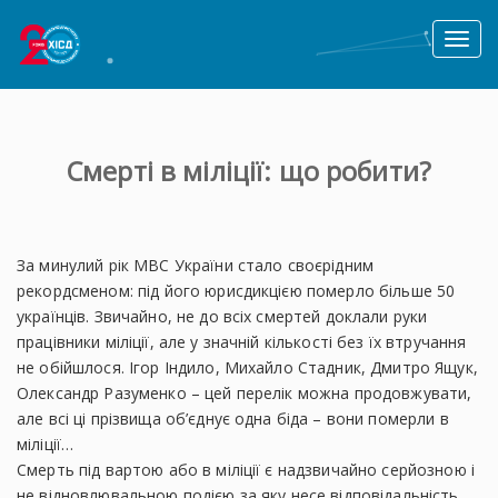
Toggl
naviga
Смерті в міліції: що робити?
За минулий рік МВС України стало своєрідним
рекордсменом: під його юрисдикцією померло більше 50
українців. Звичайно, не до всіх смертей доклали руки
працівники міліції, але у значній кількості без їх втручання
не обійшлося. Ігор Індило, Михайло Стадник, Дмитро Ящук,
Олександр Разуменко – цей перелік можна продовжувати,
але всі ці прізвища об’єднує одна біда – вони померли в
міліції…
Смерть під вартою або в міліції є надзвичайно серйозною і
не відновлювальною подією за яку несе відповідальність