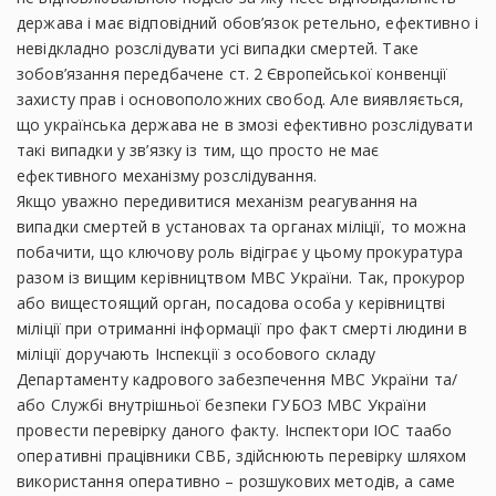
держава і має відповідний обов’язок ретельно, ефективно і
невідкладно розслідувати усі випадки смертей. Таке
зобов’язання передбачене ст. 2 Європейської конвенції
захисту прав і основоположних свобод. Але виявляється,
що українська держава не в змозі ефективно розслідувати
такі випадки у зв’язку із тим, що просто не має
ефективного механізму розслідування.
Якщо уважно передивитися механізм реагування на
випадки смертей в установах та органах міліції, то можна
побачити, що ключову роль відіграє у цьому прокуратура
разом із вищим керівництвом МВС України. Так, прокурор
або вищестоящий орган, посадова особа у керівництві
міліції при отриманні інформації про факт смерті людини в
міліції доручають Інспекції з особового складу
Департаменту кадрового забезпечення МВС України та/
або Службі внутрішньої безпеки ГУБОЗ МВС України
провести перевірку даного факту. Інспектори ІОС таабо
оперативні працівники СВБ, здійснюють перевірку шляхом
використання оперативно – розшукових методів, а саме