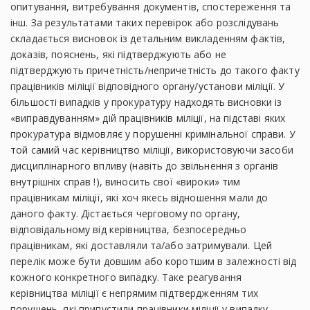
опитування, витребування документів, спостереження та
інш. За результатами таких перевірок або розслідувань
складається висновок із детальним викладенням фактів,
доказів, пояснень, які підтверджують або не
підтверджують причетність/непричетність до такого факту
працівників міліції відповідного органу/установи міліції. У
більшості випадків у прокуратуру надходять висновки із
«виправдуванням» дій працівників міліції, на підставі яких
прокуратура відмовляє у порушенні кримінальної справи. У
той самий час керівництво міліції, використовуючи засоби
дисциплінарного впливу (навіть до звільнення з органів
внутрішніх справ !), виносить свої «вироки» тим
працівникам міліції, які хоч якесь відношення мали до
даного факту. Дістається черговому по органу,
відповідальному від керівництва, безпосередньо
працівникам, які доставляли та/або затримували. Цей
перелік може бути довшим або коротшим в залежності від
кожного конкретного випадку. Таке реагування
керівництва міліції є непрямим підтвердженням тих
порушень, які припустили працівники міліції у випадку