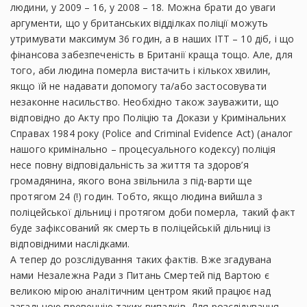
людини, у 2009 – 16, у 2008 – 18. Можна брати до уваги
аргументи, що у британських відділках поліції можуть
утримувати максимум 36 годин, а в наших ІТТ – 10 діб, і що
фінансова забезпеченість в Британії краща тощо. Але, для
того, аби людина померла вистачить і кількох хвилин,
якщо їй не надавати допомогу та/або застосовувати
незаконне насильство. Необхідно також зауважити, що
відповідно до Акту про Поліцію та Докази у Кримінальних
Справах 1984 року (Police and Criminal Evidence Act) (аналог
нашого кримінально – процесуального кодексу) поліція
несе повну відповідальність за життя та здоров’я
громадянина, якого вона звільнила з під-варти ще
протягом 24 (!) годин. Тобто, якщо людина вийшла з
поліцейської дільниці і протягом доби померла, такий факт
буде зафіксований як смерть в поліцейській дільниці із
відповідними наслідками.
А тепер до розслідування таких фактів. Вже згадувана
нами Незалежна Ради з Питань Смертей під Вартою є
великою мірою аналітичним центром який працює над
загальною превенцію таких випадків. Для розслідування