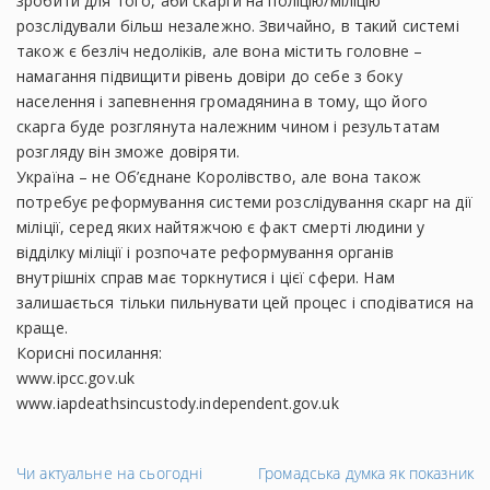
зробити для того, аби скарги на поліцію/міліцію
розслідували більш незалежно. Звичайно, в такий системі
також є безліч недоліків, але вона містить головне –
намагання підвищити рівень довіри до себе з боку
населення і запевнення громадянина в тому, що його
скарга буде розглянута належним чином і результатам
розгляду він зможе довіряти.
Україна – не Об’єднане Королівство, але вона також
потребує реформування системи розслідування скарг на дії
міліції, серед яких найтяжчою є факт смерті людини у
відділку міліції і розпочате реформування органів
внутрішніх справ має торкнутися і цієї сфери. Нам
залишається тільки пильнувати цей процес і сподіватися на
краще.
Корисні посилання:
www.ipcc.gov.uk
www.iapdeathsincustody.independent.gov.uk
←
На
Чи актуальне на сьогодні
Громадська думка як показник