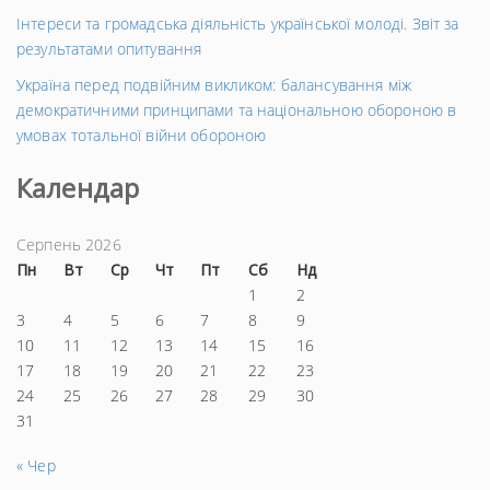
Інтереси та громадська діяльність української молоді. Звіт за
результатами опитування
Україна перед подвійним викликом: балансування між
демократичними принципами та національною обороною в
умовах тотальної війни обороною
Календар
Серпень 2026
Пн
Вт
Ср
Чт
Пт
Сб
Нд
1
2
3
4
5
6
7
8
9
10
11
12
13
14
15
16
17
18
19
20
21
22
23
24
25
26
27
28
29
30
31
« Чер