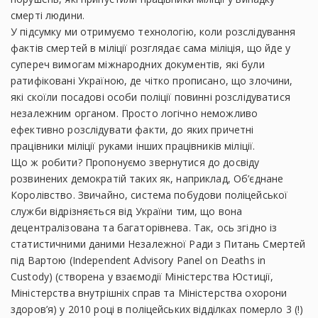
смерті людини.
У підсумку ми отримуємо технологію, коли розслідування
фактів смертей в міліції розглядає сама міліція, що йде у
супереч вимогам міжнародних документів, які були
ратифіковані Україною, де чітко прописано, що злочини,
які скоїли посадові особи поліції повинні розслідуватися
незалежним органом. Просто логічно неможливо
ефективно розслідувати факти, до яких причетні
працівники міліції руками інших працівників міліції.
Що ж робити? Пропонуємо звернутися до досвіду
розвинених демократій таких як, наприклад, Об’єднане
Королівство. Звичайно, система побудови поліцейської
служби відрізняється від України тим, що вона
децентралізована та багаторівнева. Так, ось згідно із
статистичними даними Незалежної Ради з Питань Смертей
під Вартою (Independent Advisory Panel on Deaths in
Custody) (створена у взаємодії Міністерства Юстиції,
Міністерства внутрішніх справ та Міністерства охорони
здоров’я) у 2010 році в поліцейських відділках померло 3 (!)