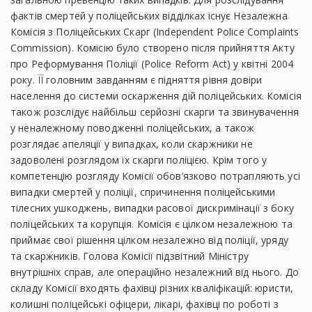
фактів смертей у поліцейських відділках існує Незалежна
Комісія з Поліцейських Скарг (Independent Police Complaints
Commission). Комісію було створено після прийняття Акту
про Реформування Поліції (Police Reform Act) у квітні 2004
року. ЇЇ головним завданням є підняття рівня довіри
населення до системи оскарження дій поліцейських. Комісія
також розслідує найбільш серйозні скарги та звинувачення
у неналежному поводженні поліцейських, а також
розглядає апеляції у випадках, коли скаржники не
задоволені розглядом їх скарги поліцією. Крім того у
компетенцію розгляду Комісії обов’язково потрапляють усі
випадки смертей у поліції, спричинення поліцейськими
тілесних ушкоджень, випадки расової дискримінації з боку
поліцейських та корупція. Комісія є цілком незалежною та
приймає свої рішення цілком незалежно від поліції, уряду
та скаржників. Голова Комісії підзвітний Міністру
внутрішніх справ, але операційно незалежний від нього. До
складу Комісії входять фахівці різних кваліфікацій: юристи,
колишні поліцейські офіцери, лікарі, фахівці по роботі з