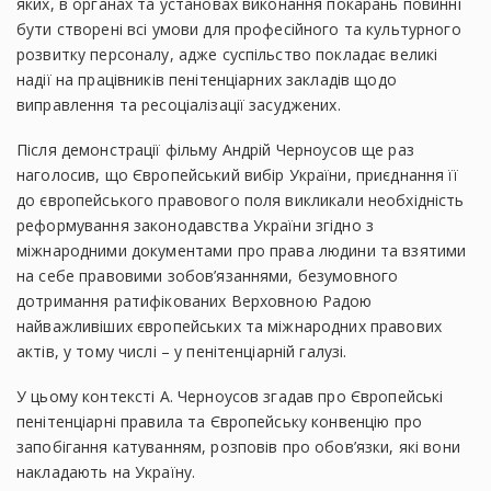
яких, в органах та установах виконання покарань повинні
бути створені всі умови для професійного та культурного
розвитку персоналу, адже суспільство покладає великі
надії на працівників пенітенціарних закладів щодо
виправлення та ресоціалізації засуджених.
Після демонстрації фільму Андрій Черноусов ще раз
наголосив, що Європейський вибір України, приєднання її
до європейського правового поля викликали необхідність
реформування законодавства України згідно з
міжнародними документами про права людини та взятими
на себе правовими зобов’язаннями, безумовного
дотримання ратифікованих Верховною Радою
найважливіших європейських та міжнародних правових
актів, у тому числі – у пенітенціарній галузі.
У цьому контексті А. Черноусов згадав про Європейські
пенітенціарні правила та Європейську конвенцію про
запобігання катуванням, розповів про обов’язки, які вони
накладають на Україну.