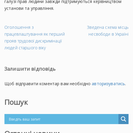
галузі прав людини завжди підтримуються керівництвом
установи та управління.
←
На
Оголошення з
Зведена схема місць
Попередній
за
працевлаштування як перший
несвободи в Україні
запис
→
прояв трудової дискримінації
людей старшого віку
Залишити відповідь
Щоб відправити коментар вам необхідно
авторизуватись
.
Пошук