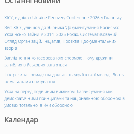
Останні новини
ХІСД відвідав Ukraine Recovery Conference 2026 у Гданську
Звіт ХІСД увійшов до збірника “Документування Російсько-
Української Війни У 2014–2025 Роках. Систематизований
Огляд Організацій, Ініціатив, Проєктів І Документальних
Творів”
Запліднення консервованою спермою. Чому дружини
загиблих військових вагаються
Інтереси та громадська діяльність української молоді. Звіт за
результатами опитування
Україна перед подвійним викликом: балансування між
демократичними принципами та національною обороною в
умовах тотальної війни обороною
Календар