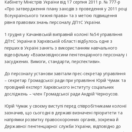
Кабінету Міністрів України від 17 серпня 2011 р. № 777-р
«Про затвердження плану заходів з проведення у 2011 році
Всеукраїнського тижня права» та з метою підвищення
рівня правових знань персоналу ДПтС України.
1 грудня у Качанівській виправній колонії №54 управління
ДПтС України в Харківській області відбулось одне з
перших в Україні занять з використанням навчального
відеофільму «Взаємовідносини пенітенціарного персоналу і
засуджених. Вимоги, стандарти, перспективи».
До персоналу установи завітали прес-секретар управління
– секретар Громадської ради при управлінні Юрій Чумак та
провідний експерт Харківського інституту соціальних
досліджень – член Громадської ради Андрій Черноусов.
Юрій Чумак у своєму виступі перед співробітниками колонії
зазначив, що сьогодні в державі визначені пріоритети та
напрямки розвитку правоохоронних органів, зокрема й
Державної пенітенціарної служби України, відповідно до