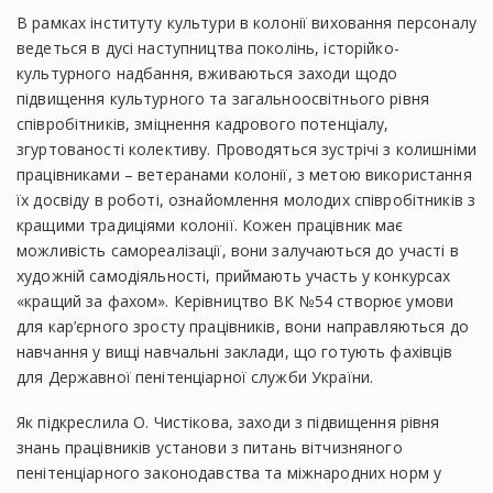
В рамках інституту культури в колонії виховання персоналу
ведеться в дусі наступництва поколінь, історійко-
культурного надбання, вживаються заходи щодо
підвищення культурного та загальноосвітнього рівня
співробітників, зміцнення кадрового потенціалу,
згуртованості колективу. Проводяться зустрічі з колишніми
працівниками – ветеранами колонії, з метою використання
їх досвіду в роботі, ознайомлення молодих співробітників з
кращими традиціями колонії. Кожен працівник має
можливість самореалізації, вони залучаються до участі в
художній самодіяльності, приймають участь у конкурсах
«кращий за фахом». Керівництво ВК №54 створює умови
для кар’єрного зросту працівників, вони направляються до
навчання у вищі навчальні заклади, що готують фахівців
для Державної пенітенціарної служби України.
Як підкреслила О. Чистікова, заходи з підвищення рівня
знань працівників установи з питань вітчизняного
пенітенціарного законодавства та міжнародних норм у