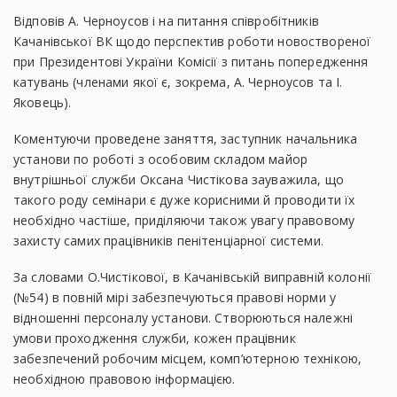
Відповів А. Черноусов і на питання співробітників
Качанівської ВК щодо перспектив роботи новоствореної
при Президентові України Комісії з питань попередження
катувань (членами якої є, зокрема, А. Черноусов та І.
Яковець).
Коментуючи проведене заняття, заступник начальника
установи по роботі з особовим складом майор
внутрішньої служби Оксана Чистікова зауважила, що
такого роду семінари є дуже корисними й проводити їх
необхідно частіше, приділяючи також увагу правовому
захисту самих працівників пенітенціарної системи.
За словами О.Чистікової, в Качанівській виправній колонії
(№54) в повній мірі забезпечуються правові норми у
відношенні персоналу установи. Створюються належні
умови проходження служби, кожен працівник
забезпечений робочим місцем, комп’ютерною технікою,
необхідною правовою інформацією.