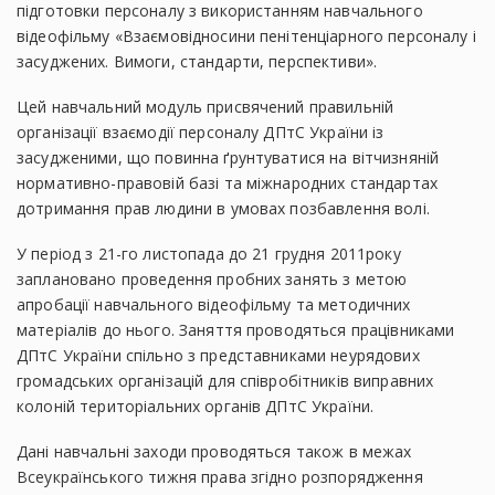
підготовки персоналу з використанням навчального
відеофільму «Взаємовідносини пенітенціарного персоналу і
засуджених. Вимоги, стандарти, перспективи».
Цей навчальний модуль присвячений правильній
організації взаємодії персоналу ДПтС України із
засудженими, що повинна ґрунтуватися на вітчизняній
нормативно-правовій базі та міжнародних стандартах
дотримання прав людини в умовах позбавлення волі.
У період з 21-го листопада до 21 грудня 2011року
заплановано проведення пробних занять з метою
апробації навчального відеофільму та методичних
матеріалів до нього. Заняття проводяться працівниками
ДПтС України спільно з представниками неурядових
громадських організацій для співробітників виправних
колоній територіальних органів ДПтС України.
Дані навчальні заходи проводяться також в межах
Всеукраїнського тижня права згідно розпорядження