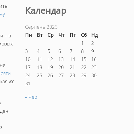
ить
Календар
му
Серпень 2026
Пн
Вт
Ср
Чт
Пт
Сб
Нд
и – в
1
2
аковых
3
4
5
6
7
8
9
10
11
12
13
14
15
16
 не
17
18
19
20
21
22
23
есяти
24
25
26
27
28
29
30
кая же
31
« Чер
у
ден,
з