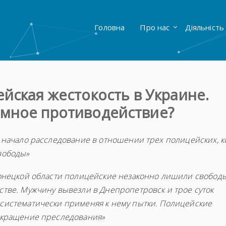
Головна
Про нас
Діяльність
йская жестокость в Украине.
емное противодействие?
и начало расследование в отношении трех полицейских, 
вободы»
Донецкой области полицейские незаконно лишили свобод
стве. Мужчину вывезли в Днепропетровск и трое суток
систематически применяя к нему пытки. Полицейские
рекращение преследования»