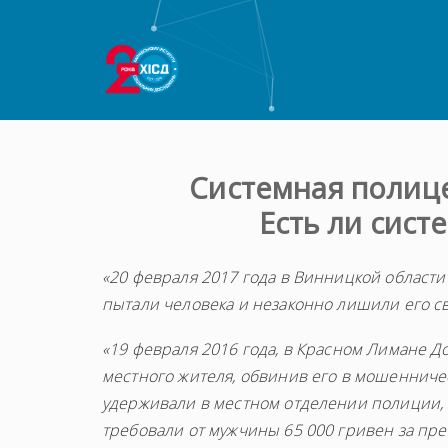
Системная полице
Есть ли сист
«20 февраля 2017 года в Винницкой област
пытали человека и незаконно лишили его с
«19 февраля 2016 года, в Красном Лимане 
местного жителя, обвинив его в мошенниче
удерживали в местном отделении полиции, 
требовали от мужчины 65 000 гривен за п