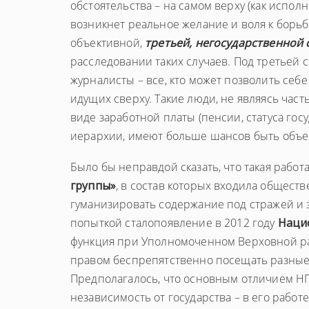
обстоятельства – на самом верху (как испол
возникнет реальное желание и воля к борьб
объективной,
третьей, негосударственной
расследовании таких случаев. Под третьей 
журналисты – все, кто может позволить себ
идущих сверху. Такие люди, не являясь час
виде заработной платы (пенсии, статуса го
иерархии, имеют больше шансов быть объ
Было бы неправдой сказать, что такая работ
группы»
, в состав которых входила обществ
гуманизировать содержание под стражей и 
попыткой сталопоявление в 2012 году
Наци
функция при Уполномоченном Верховной ра
правом беспрепятственно посещать разные 
Предполагалось, что основным отличием НПМ
независимость от государства – в его рабо