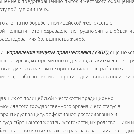
тношение к предотвращению пыток и жестокого обращения,
ту войну в одиночку.
го агента по борьбе с полицейской жестокостью
й полиции – это подразделение трудно считать объекти
 расследованиях большинства жалоб.
ии,
Управление защиты прав человека (УЗПЛ)
, еще не у
й и ресурсов, которыми оно наделено, а также места в стр
 выводу, что даже самые принципиальные работники
 ничего, чтобы эффективно противодействовать полицейс
авших от полицейской жестокости традиционно
мочия этого государственного органа и его статус в
гарантирует защиту, эффективное расследование и
о туда обращаются жертвы жестокости, их родственники 
, большинство из них остаются разочарованными. За редк