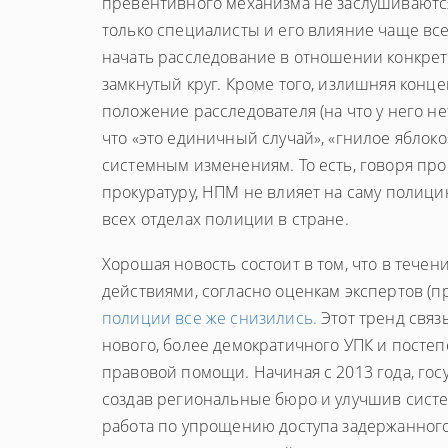
превентивного механизма не заслушиваются
только специалисты и его влияние чаще все
начать расследование в отношении конкретн
замкнутый круг. Кроме того, излишняя конц
положение расследователя (на что у него не
что «это единичный случай», «гнилое яблоко
системным изменениям. То есть, говоря прос
прокуратуру, НПМ не влияет на саму полици
всех отделах полиции в стране.
Хорошая новость состоит в том, что в течен
действиями, согласно оценкам экспертов (п
полиции все же снизились.
Этот тренд связ
нового, более демократичного УПК и посте
правовой помощи. Начиная с 2013 года, го
создав региональные бюро и улучшив систе
работа по упрощению доступа задержанного