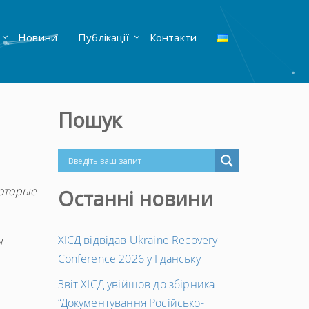
Новини
Публікації
Контакти
Пошук
которые
Останні новини
ХІСД відвідав Ukraine Recovery
ы
Conference 2026 у Гданську
Звіт ХІСД увійшов до збірника
“Документування Російсько-