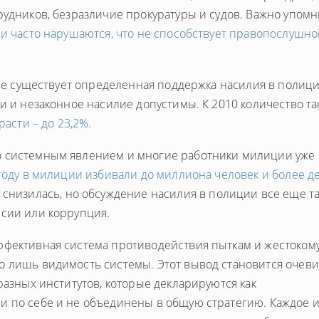
рудников, безразличие прокуратуры и судов. Важно упомн
и часто нарушаются, что не способствует правопослушно
тве существует определенная поддержка насилия в полици
ки и незаконное насилие допустимы. К 2010 количество т
расти – до 23,2%.
о системным явлением и многие работники милиции уже
году в милиции избивали до миллиона человек и более д
 снизилась, но обсуждение насилия в полиции все еще та
нсии или коррупция.
ффективная система противодействия пыткам и жестоком
о лишь видимость системы. Этот вывод становится очеви
разных институтов, которые декларируются как
и по себе и не объединены в общую стратегию. Каждое и