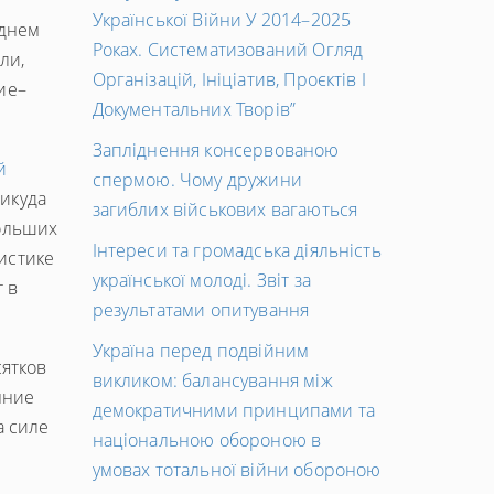
Української Війни У 2014–2025
еднем
Роках. Систематизований Огляд
ли,
Організацій, Ініціатив, Проєктів І
ие–
Документальних Творів”
Запліднення консервованою
й
спермою. Чому дружини
никуда
загиблих військових вагаються
больших
Інтереси та громадська діяльність
истике
української молоді. Звіт за
 в
результатами опитування
Україна перед подвійним
ятков
викликом: балансування між
нние
демократичними принципами та
а силе
національною обороною в
умовах тотальної війни обороною