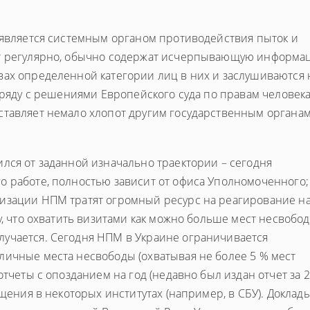
М является системным органом противодействия пыток и
ят регулярно, обычно содержат исчерпывающую информа
вах определенной категории лиц в них и заслушиваются 
аряду с решениями Европейского суда по правам человека
ставляет немало хлопот другим государственным органа
лся от заданной изначально траектории – сегодня
о работе, полностью зависит от офиса Уполномоченного;
изации НПМ тратят огромный ресурс на реагирование н
у, что охватить визитами как можно больше мест несвобо
учается. Сегодня НПМ в Украине ограничивается
личные места несвободы (охватывая не более 5 % мест
отчеты с опозданием на год (недавно был издан отчет за 
ащения в некоторых институтах (например, в СБУ). Доклад