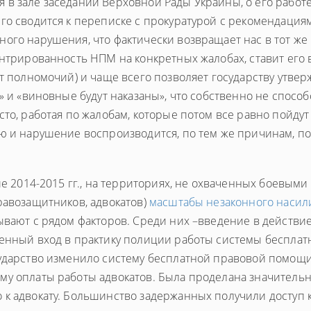
 в зале заседаний Верховной Рады Украины, о его работ
го сводится к переписке с прокуратурой с рекомендация
ого нарушения, что фактически возвращает нас в тот же
ентрированность НПМ на конкретных жалобах, ставит его 
т полномочий) и чаще всего позволяет государству утвер
» и «виновные будут наказаны», что собственно не способ
то, работая по жалобам, которые потом все равно пойдут
ю и нарушение воспроизводится, по тем же причинам, по
ие 2014-2015 гг., на территориях, не охваченных боевыми
равозащитников, адвокатов)
масштабы незаконного насил
ывают с рядом факторов. Среди них –введение в действи
пенный вход в практику полиции работы системы бесплат
сударство изменило систему бесплатной правовой помощи
му оплаты работы адвокатов. Была проделана значитель
 к адвокату. Большинство задержанных получили доступ 