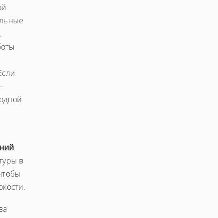
ой
ельные
.
боты
Если
–
 одной
аний
туры в
 чтобы
окости.
ва