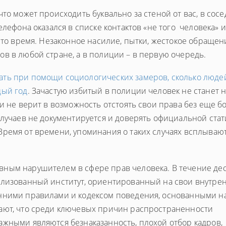
то может происходить буквально за стеной от вас, в сос
елефона оказался в списке контактов «не того человека» и
в то время. Незаконное насилие, пытки, жестокое обращен
в в любой стране, а в полиции – в первую очередь.
ать при помощи социологических замеров, сколько люде
дый год
. Зачастую избитый в полиции человек не станет 
ли не верит в возможность отстоять свои права без еще 
случаев не документируется и доверять официальной стат
Время от времени, упоминания о таких случаях всплывают
ным нарушителем в сфере прав человека. В течение дес
ализованный институт, ориентированный на свои внутре
нними правилами и кодексом поведения, основанными н
ают, что среди ключевых причин распространенности
ажными являются безнаказанность, плохой отбор кадров,