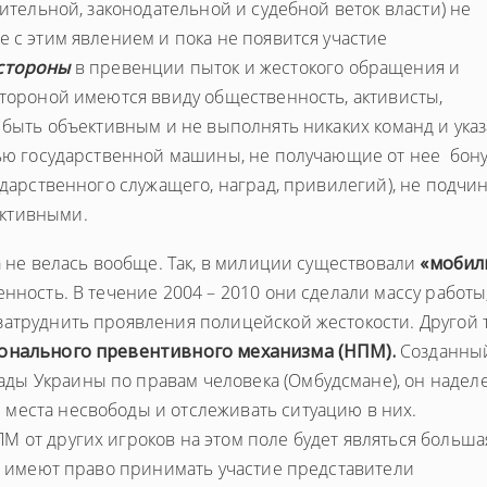
нительной, законодательной и судебной веток власти) не
е с этим явлением и пока не появится участие
 стороны
в превенции пыток и жестокого обращения и
стороной имеются ввиду общественность, активисты,
е быть объективным и не выполнять никаких команд и указ
тью государственной машины, не получающие от нее бону
сударственного служащего, наград, привилегий), не подч
ективными.
а не велась вообще. Так, в милиции существовали
«мобил
енность. В течение 2004 – 2010 они сделали массу работы
затруднить проявления полицейской жестокости. Другой 
онального превентивного механизма (НПМ).
Созданный
ды Украины по правам человека (Омбудсмане), он надел
места несвободы и отслеживать ситуацию в них.
 от других игроков на этом поле будет являться больша
те имеют право принимать участие представители