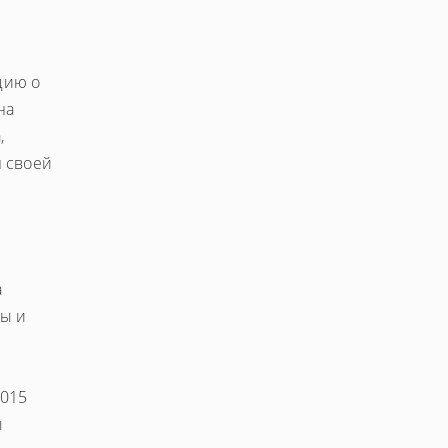
цию о
на
,
м своей
а
ды и
2015
ы