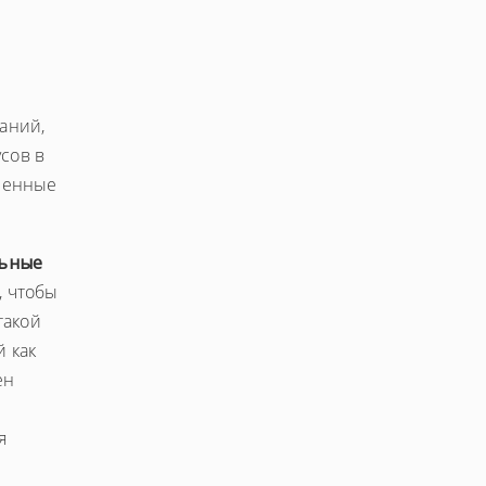
аний,
сов в
иненные
ьные
, чтобы
такой
 как
ен
я