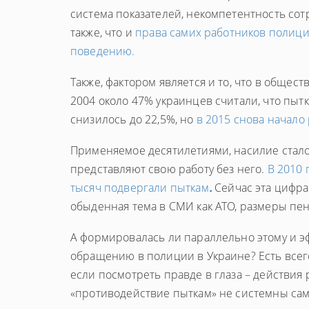
система показателей, некомпетентность сот
также, что и
права самих работников полици
поведению.
Также, фактором является и то, что в общес
2004 около 47% украинцев считали, что пыт
снизилось до 22,5%, но
в 2015 снова начало 
Применяемое десятилетиями, насилие стал
представляют свою работу без него.
В 2010 
тысяч подвергали пыткам
.
Сейчас эта цифра
обыденная тема в СМИ как АТО, размеры пе
А формировалась ли параллельно этому и э
обращению в полиции в Украине? Есть всег
если посмотреть правде в глаза – действия 
«противодействие пыткам» не системны сам