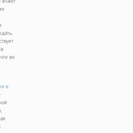
е знают
ми
в
ждать,
ствует
 в
чти во
ия в
е
ной
,
ная
к