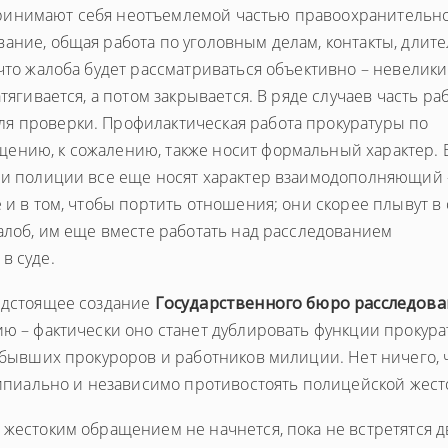
принимают себя неотъемлемой частью правоохранительн
ание, общая работа по уголовным делам, контакты, длит
что жалоба будет рассматриваться объективно – невелики
тягивается, а потом закрывается. В ряде случаев часть ра
я проверки. Профилактическая работа прокуратуры по
ению, к сожалению, также носит формальный характер. 
ы и полиции все еще носят характер взаимодополняющий 
 и в том, чтобы портить отношения; они скорее плывут в
жалоб, им еще вместе работать над расследованием
в суде.
редстоящее создание
Государственного бюро расследов
ю – фактически оно станет дублировать функции прокура
з бывших прокуроров и работников милиции. Нет ничего,
нципиально и независимо противостоять полицейской жест
 жестоким обращением не начнется, пока не встретятся д