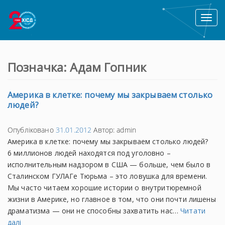
Toggl
naviga
Позначка:
Адам Гопник
Америка в клетке: почему мы закрываем столько
людей?
Опубліковано
31.01.2012
Автор:
admin
Америка в клетке: почему мы закрываем столько людей?
6 миллионов людей находятся под уголовно –
исполнительным надзором в США — больше, чем было в
Сталинском ГУЛАГе Тюрьма – это ловушка для времени.
Мы часто читаем хорошие истории о внутритюремной
жизни в Америке, но главное в том, что они почти лишены
драматизма — они не способны захватить нас…
Читати
далі