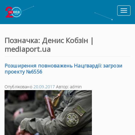
Toggl
naviga
Позначка:
Денис Кобзін |
mediaport.ua
Розширення повноважень Нацгвардії: загрози
проекту №6556
Опубліковано
20.09.2017
Автор:
admin