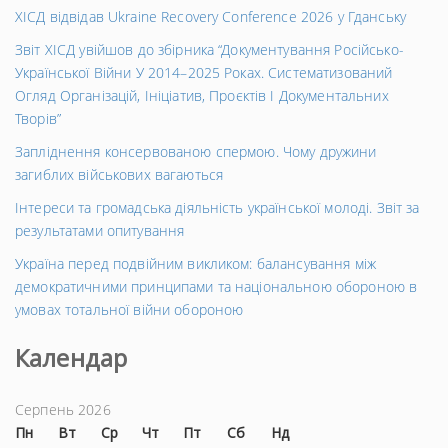
ХІСД відвідав Ukraine Recovery Conference 2026 у Гданську
Звіт ХІСД увійшов до збірника “Документування Російсько-
Української Війни У 2014–2025 Роках. Систематизований
Огляд Організацій, Ініціатив, Проєктів І Документальних
Творів”
Запліднення консервованою спермою. Чому дружини
загиблих військових вагаються
Інтереси та громадська діяльність української молоді. Звіт за
результатами опитування
Україна перед подвійним викликом: балансування між
демократичними принципами та національною обороною в
умовах тотальної війни обороною
Календар
Серпень 2026
Пн
Вт
Ср
Чт
Пт
Сб
Нд