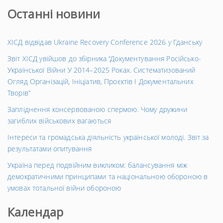
Останні новини
ХІСД відвідав Ukraine Recovery Conference 2026 у Гданську
Звіт ХІСД увійшов до збірника “Документування Російсько-
Української Війни У 2014–2025 Роках. Систематизований
Огляд Організацій, Ініціатив, Проєктів І Документальних
Творів”
Запліднення консервованою спермою. Чому дружини
загиблих військових вагаються
Інтереси та громадська діяльність української молоді. Звіт за
результатами опитування
Україна перед подвійним викликом: балансування між
демократичними принципами та національною обороною в
умовах тотальної війни обороною
Календар