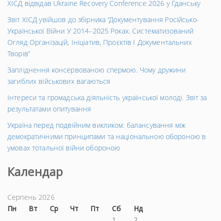
ХІСД відвідав Ukraine Recovery Conference 2026 у Гданську
Звіт ХІСД увійшов до збірника “Документування Російсько-
Української Війни У 2014–2025 Роках. Систематизований
Огляд Організацій, Ініціатив, Проєктів І Документальних
Творів”
Запліднення консервованою спермою. Чому дружини
загиблих військових вагаються
Інтереси та громадська діяльність української молоді. Звіт за
результатами опитування
Україна перед подвійним викликом: балансування між
демократичними принципами та національною обороною в
умовах тотальної війни обороною
Календар
Серпень 2026
Пн
Вт
Ср
Чт
Пт
Сб
Нд
1
2