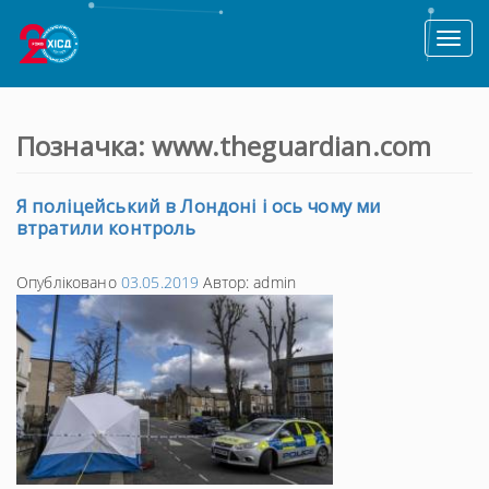
Toggl
naviga
Позначка:
www.theguardian.com
Я поліцейський в Лондоні і ось чому ми
втратили контроль
Опубліковано
03.05.2019
Автор:
admin