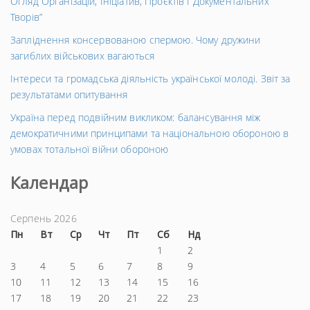
Огляд Організацій, Ініціатив, Проєктів І Документальних
Творів”
Запліднення консервованою спермою. Чому дружини
загиблих військових вагаються
Інтереси та громадська діяльність української молоді. Звіт за
результатами опитування
Україна перед подвійним викликом: балансування між
демократичними принципами та національною обороною в
умовах тотальної війни обороною
Календар
Серпень 2026
Пн
Вт
Ср
Чт
Пт
Сб
Нд
1
2
3
4
5
6
7
8
9
10
11
12
13
14
15
16
17
18
19
20
21
22
23