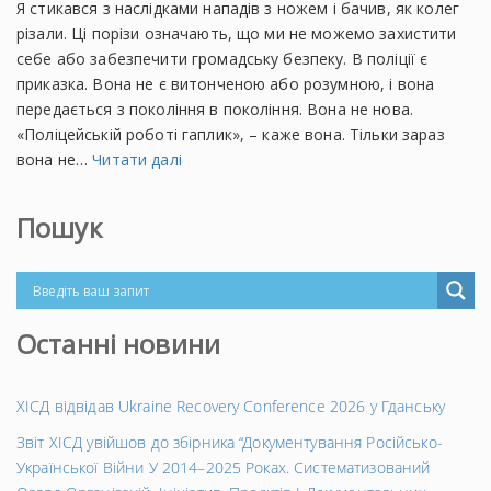
Я стикався з наслідками нападів з ножем і бачив, як колег
різали. Ці порізи означають, що ми не можемо захистити
себе або забезпечити громадську безпеку. В поліції є
приказка. Вона не є витонченою або розумною, і вона
передається з покоління в покоління. Вона не нова.
«Поліцейській роботі гаплик», – каже вона. Тільки зараз
вона не…
Читати далі
Пошук
Останні новини
ХІСД відвідав Ukraine Recovery Conference 2026 у Гданську
Звіт ХІСД увійшов до збірника “Документування Російсько-
Української Війни У 2014–2025 Роках. Систематизований