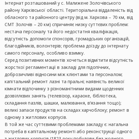
Інтернат розташований у с. Малижене Золочівського
району Харківської області. Територіальна віддаленість від
обласного та районного центру (від м. Харкова – 70 км, від
СМТ Золочів – 20 км) спричиняє низку суттєвих проблем:
нестача персоналу та його недостатня кваліфікація,
відсутність допомоги спонсорів, громадських організацій,
благодійників, волонтерів; проблема доїзду до інтернату
самого персоналу, особливо взимку.
Серед позитивних моментів хочеться відмітити відсутність
жорсткої регламентації в закладі для підопічних,
доброзичливі відносини між клієнтами та персоналом;
капітальний ремонт лазні та пральні; наявність великої
кімнати відпочинку з різноманітними видами щоденних
дозвіллєвих занять (телевізор, караоке, бібліотека,
складання пазлів, шашки, малювання, в’язання тощо);
великі запаси продуктів на складах харчоблоку; ремонт в
одному з житлових корпусів.
В той же час суттєвими проблемами закладу є: нагальна
потреба в капітальному ремонті або реконструкції одного
з житлових корпусів (1823 року побудови без жодного