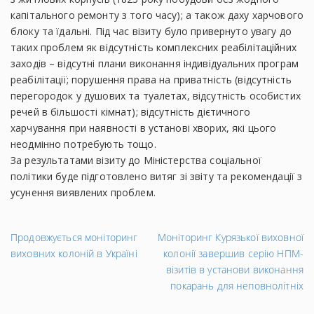
капітального ремонту з того часу); а також даху харчового
блоку та їдальні. Під час візиту було привернуто увагу до
таких проблем як відсутність комплексних реабілітаційних
заходів – відсутні плани виконання індивідуальних програм
реабілітації; порушення права на приватність (відсутність
перегородок у душових та туалетах, відсутність особистих
речей в більшості кімнат); відсутність дієтичного
харчування при наявності в установі хворих, які цього
неодмінно потребують тощо.
За результатами візиту до Міністерства соціальної
політики буде підготовлено витяг зі звіту та рекомендації з
усунення виявлених проблем.
←
На
Продовжується моніторинг
Моніторинг Курязької виховної
Попередній
за
виховних колоній в Україні
колонії завершив серію НПМ-
запис
→
візитів в установи виконання
покарань для неповнолітніх