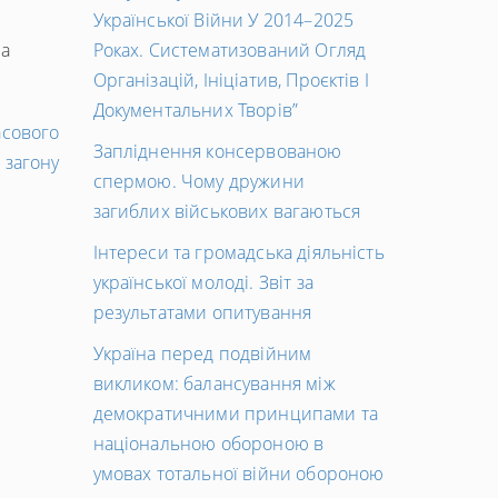
Української Війни У 2014–2025
на
Роках. Систематизований Огляд
Організацій, Ініціатив, Проєктів І
Документальних Творів”
Наступний
асового
Запліднення консервованою
запис
 загону
спермою. Чому дружини
→
загиблих військових вагаються
Інтереси та громадська діяльність
української молоді. Звіт за
результатами опитування
Україна перед подвійним
викликом: балансування між
демократичними принципами та
національною обороною в
умовах тотальної війни обороною