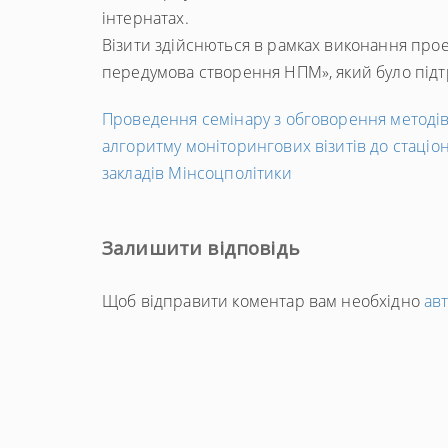
інтернатах.
Візити здійснються в рамках виконання проек
передумова створення НПМ», який було пі
←
Проведення семінару з обговорення методів
Попередній
алгоритму моніторингових візитів до стаціо
запис
закладів Мінсоцполітики
Залишити відповідь
Щоб відправити коментар вам необхідно
ав