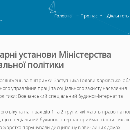
Головна
Про нас
Діяльність
нарні установи Міністерства
альної політики
осліджень за підтримки Заступника Голови Харківської об
вного управління праці та соціального захисту населення
політики: Вовчанський спеціальний будинок-інтернат та
о віку та на інвалідів 1 та 2 групи, які мають право на п
, що спеціальний будинок-інтернат приймає тільки тих л
бо жорстко порушували дисципліну в звичайних домах-