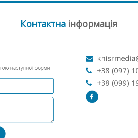
Контактна
інформація
м
khisrmedia
огою наступної форми
+38 (097) 1
+38 (099) 1