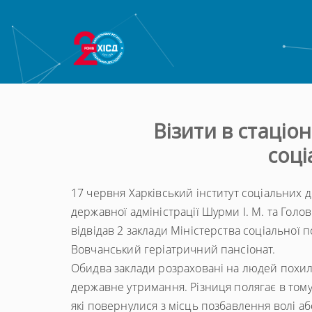
Візити в стаціо
соці
17 червня Харківський інститут соціальних д
державної адміністрації Шурми І. М. та Голо
відвідав 2 заклади Міністерства соціальної 
Вовчанський геріатричний пансіонат.
Обидва заклади розраховані на людей похилог
державне утримання. Різниця полягає в тому
які повернулися з місць позбавлення волі а