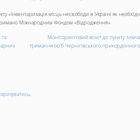
ту «Інвентаризація місць несвободи в Україні як необхід
дтримано Міжнародним Фондом «Відродження».
 та
Моніторинговий візит до пункту тимч
нарних
тримання осіб Чернігівського прикордонного
торизуватись
.