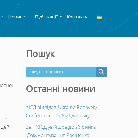
Новини
Публікації
Контакти
Пошук
ласної
Останні новини
ХІСД відвідав Ukraine Recovery
Conference 2026 у Гданську
овне
юдей,
Звіт ХІСД увійшов до збірника
“Документування Російсько-