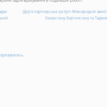
України задля врахування в подальшій роботі.
адах
Друга партнерська зустріч Міжнародної амніс
льної
Казахстану, Киргизстану та Таджи
торизуватись
.