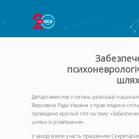
Забезпече
психоневрологіч
шлях
Департаментом з питань реалізації націона
Верховної Ради України з прав людини спіль
проведено круглий стіл на тему: «Забезпече
шляхи їх розв’язання».
У заході взяли участь працівники Секретарі