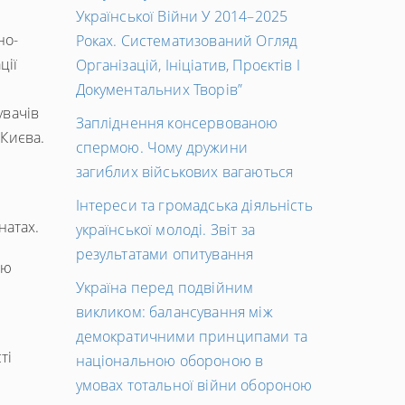
Української Війни У 2014–2025
но-
Роках. Систематизований Огляд
ції
Організацій, Ініціатив, Проєктів І
Документальних Творів”
увачів
Запліднення консервованою
Києва.
спермою. Чому дружини
загиблих військових вагаються
Інтереси та громадська діяльність
натах.
української молоді. Звіт за
результатами опитування
ою
Україна перед подвійним
викликом: балансування між
демократичними принципами та
ті
національною обороною в
умовах тотальної війни обороною