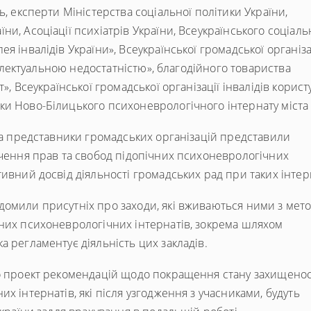
ь, експерти Міністерства соціальної політики України,
и, Асоціації психіатрів України, Всеукраїнського соціаль
я інвалідів України», Всеукраїнської громадської організа
нтелектуальною недостатністю», благодійного товариства
», Всеукраїнської громадської організації інвалідів корист
ки Ново-Білицького психоневрологічного інтернату міста 
 та представники громадських організацій представили
ечення прав та свобод підопічних психоневрологічних
тивний досвід діяльності громадських рад при таких інтер
домили присутніх про заходи, які вживаються ними з мет
чних психоневрологічних інтернатів, зокрема шляхом
а регламентує діяльність цих закладів.
но проект рекомендацій щодо покращення стану захищенос
х інтернатів, які після узгодження з учасниками, будуть