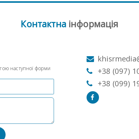
Контактна
інформація
м
khisrmedia
огою наступної форми
+38 (097) 1
+38 (099) 1