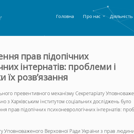
Головна
Про нас
Діяльність
ння прав підопічних
них інтернатів: проблеми і
и їх розв’язання
льного превентивного механізму Секретаріату Уповноваж
но з Харківським інститутом соціальних досліджень було
ння прав підопічних психоневрологічних інтернатів: про
ату Уповноваженого Верховної Ради України з прав людини