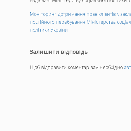
надіслані Міністерству соціальної політики 
←
Моніторинг дотримання прав клієнтів у закл
Попередній
постійного перебування Міністерства соціа
запис
політики України
Залишити відповідь
Щоб відправити коментар вам необхідно
ав