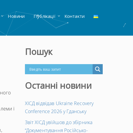
Новини
Публікації
Контакти
Пошук
Останні новини
еного
ХІСД відвідав Ukraine Recovery
блеми і
Conference 2026 у Гданську
Звіт ХІСД увійшов до збірника
,
“Документування Російсько-