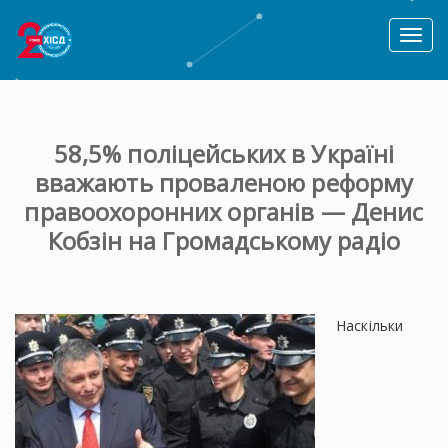
Toggl
naviga
58,5% поліцейських в Україні
вважають проваленою реформу
правоохоронних органів — Денис
Кобзін на Громадському радіо
Наскільки