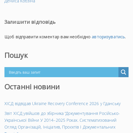
запис
→
Дениса Кобзіна
Залишити відповідь
Щоб відправити коментар вам необхідно
авторизуватись
.
Пошук
Останні новини
ХІСД відвідав Ukraine Recovery Conference 2026 у Гданську
Звіт ХІСД увійшов до збірника “Документування Російсько-
Української Війни У 2014–2025 Роках. Систематизований
Огляд Організацій, Ініціатив, Проєктів І Документальних