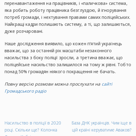
перенавантаження на працівників, і «паличкова» система,
яка робить роботу працівника безглуздою, й ігнорування
потреб громади, і нехтування правами самих поліцейських.
Найкращі кадри полишають систему, а ті, що залишаються,
дуже розчаровані.
Наше дослідження виявило, що кожен п’ятий українець
вважає, що за останній рік масштаби незаконного
насильства з боку поліції зросли, а третина вважає, що
поліцейське насильство залишилося на тому ж рівні. Тобто
понад 50% громадян ніякого покращення не бачать.
Повну версію розмови можна прослухати на
сайті
Громадського радіо
←
На
Насильство в поліції в 2020
База ДНК українців. Чим іще в
Попередній
за
році. Скільки ще? Колонка
цій країні керуватиме Аваков?