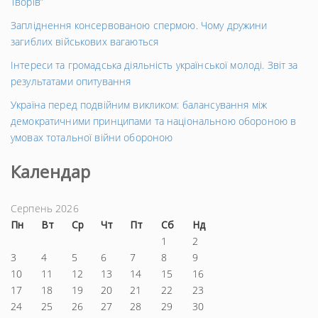
Творів”
Запліднення консервованою спермою. Чому дружини
загиблих військових вагаються
Інтереси та громадська діяльність української молоді. Звіт за
результатами опитування
Україна перед подвійним викликом: балансування між
демократичними принципами та національною обороною в
умовах тотальної війни обороною
Календар
Серпень 2026
Пн
Вт
Ср
Чт
Пт
Сб
Нд
1
2
3
4
5
6
7
8
9
10
11
12
13
14
15
16
17
18
19
20
21
22
23
24
25
26
27
28
29
30