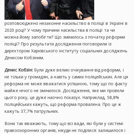
розповсюджено незаконне насильство в поліції в Україні в
2020 році? У чому причини насильства в поліції та чи
можна йому запобігти? Що змінилось з початку реформи
поліції? Про результати дослідження поговорили із
директором Харківського інституту соціальних досліджень
Денисом Кобзіним.
Денис Кобзін:
Були дуже великі очікування від реформи, і
не тільки у громадян, а навіть у самих поліцейських. Але ця
реформа не може вважатися успішною, тому що по факту
майже нічого не змінилося. Дослідження, яке ми провели
цього року, це дуже наочно показує. Наприклад, 58,8%
поліцейських кажуть, що реформа провалена. Про це ж
кажуть 37,7% патрульних.
Вони так вважають, тому що всі вади, які були у системі
правоохоронних органів, нікуди не поділися: залишилося і