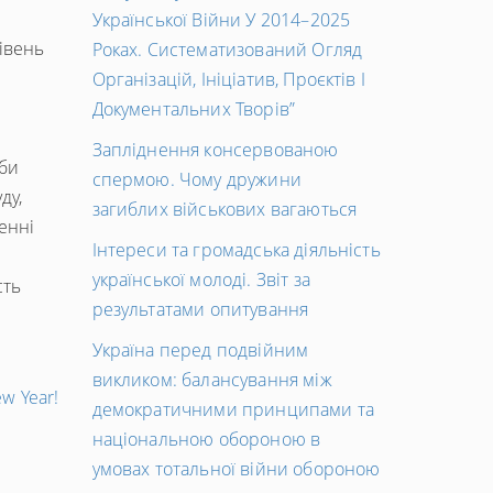
Української Війни У 2014–2025
рівень
Роках. Систематизований Огляд
Організацій, Ініціатив, Проєктів І
Документальних Творів”
Запліднення консервованою
 би
спермою. Чому дружини
ду,
загиблих військових вагаються
енні
Інтереси та громадська діяльність
я
української молоді. Звіт за
сть
результатами опитування
Україна перед подвійним
викликом: балансування між
Наступний
w Year!
демократичними принципами та
запис
національною обороною в
→
умовах тотальної війни обороною