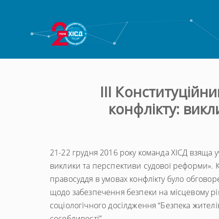
ІІІ Конституційн
конфлікту: викл
21-22 грудня 2016 року команда ХІСД взяща уч
виклики та перспективи судової реформи». 
правосуддя в умовах конфлікту було обгов
щодо забезпечення безпеки на місцевому рів
соціологічного досілдження “Безпека жителів
сособливості”.