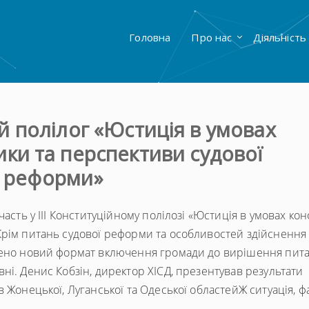
Головна
Про нас
Діяльність
ий полілог «Юстиція в умовах
ики та перспективи судової
реформи»
асть у ІІІ Конституційному полілозі «Юстиція в умовах кон
Крім питань судової реформи та особливостей здійснення
орено новий формат включення громади до вирішення пит
ні. Денис Кобзін, директор ХІСД, презентував результати
 Жонецької, Луганської та Одеської областейЖ ситуація, ф