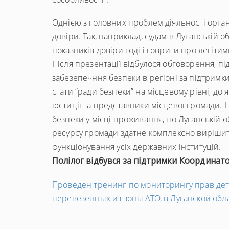
Однією з головних проблем діяльності органі
довіри. Так, наприклад, судам в Луганській 
показників довіри годі і говрити про легіти
Після презентації відбулося обговорення, пі
забезепечння безпеки в регіоні за підтримк
стати “ради безпеки” на місцевому рівні, до
юстиції та представники місцевої громади. Н
безпеки у місці проживання, по Луганській об
ресурсу громади здатне комплексно вирішит
функціонування усіх державних інституцій.
Полілог відбувся за підтримки Координато
←
Проведен тренинг по мониторингу прав дет
Попередній
перевезенных из зоны АТО, в Луганской обл
запис