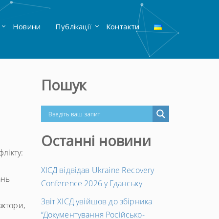
Новини
Публікації
Контакти
Пошук
Останні новини
флікту:
ХІСД відвідав Ukraine Recovery
ань
Conference 2026 у Гданську
Звіт ХІСД увійшов до збірника
актори,
“Документування Російсько-