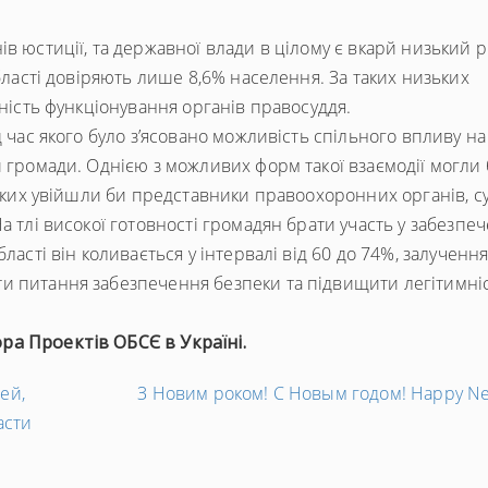
в юстиції, та державної влади в цілому є вкарй низький 
області довіряють лише 8,6% населення. За таких низьких
мність функціонування органів правосуддя.
д час якого було з’ясовано можливість спільного впливу на
и громади. Однією з можливих форм такої взаємодії могли
 яких увійшли би представники правоохоронних органів, су
а тлі високої готовності громадян брати участь у забезпеч
ласті він коливається у інтервалі від 60 до 74%, залученн
и питання забезпечення безпеки та підвищити легітимні
ра Проектів ОБСЄ в Україні.
ей,
З Новим роком! С Новым годом! Happy Ne
асти