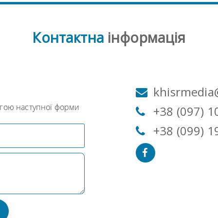
Контактна
інформація
м
khisrmedia
огою наступної форми
+38 (097) 1
+38 (099) 1