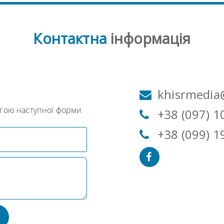
Контактна
інформація
м
khisrmedia
огою наступної форми
+38 (097) 1
+38 (099) 1