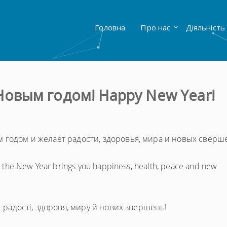
Головна
Про нас
Діяльність
Новым годом! Happy New Year!
 годом и желает радости, здоровья, мира и новых сверш
 the New Year brings you happiness, health, peace and new
є радості, здоровя, миру й нових звершень!