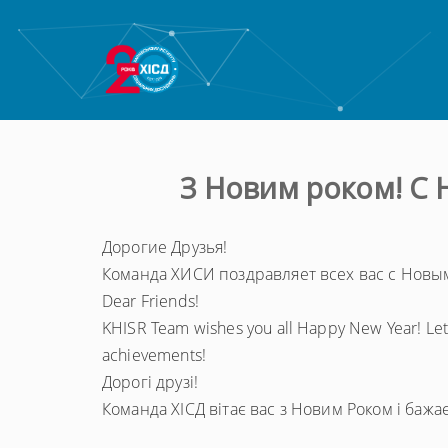
З Новим роком! С 
Дорогие Друзья!
Команда ХИСИ поздравляет всех вас с Новым
Dear Friends!
KHISR Team wishes you all Happy New Year! Let
achievements!
Дорогі друзі!
Команда ХІСД вітає вас з Новим Роком і бажа