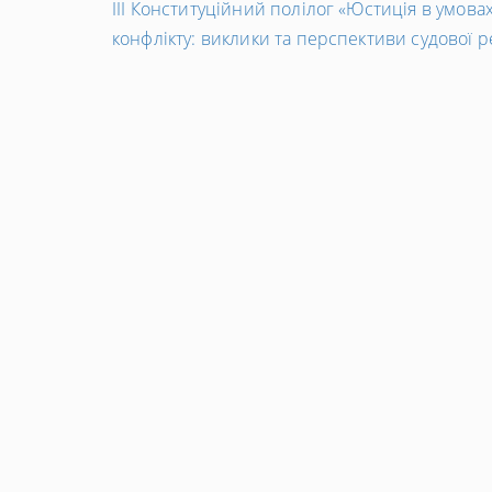
←
ІІІ Конституційний полілог «Юстиція в умова
Попередній
конфлікту: виклики та перспективи судової 
запис