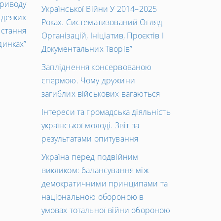
Наступний
приводу
Української Війни У 2014–2025
запис
 деяких
Роках. Систематизований Огляд
→
истання
Організацій, Ініціатив, Проєктів І
динках”
Документальних Творів”
Запліднення консервованою
спермою. Чому дружини
загиблих військових вагаються
Інтереси та громадська діяльність
української молоді. Звіт за
результатами опитування
Україна перед подвійним
викликом: балансування між
демократичними принципами та
національною обороною в
умовах тотальної війни обороною