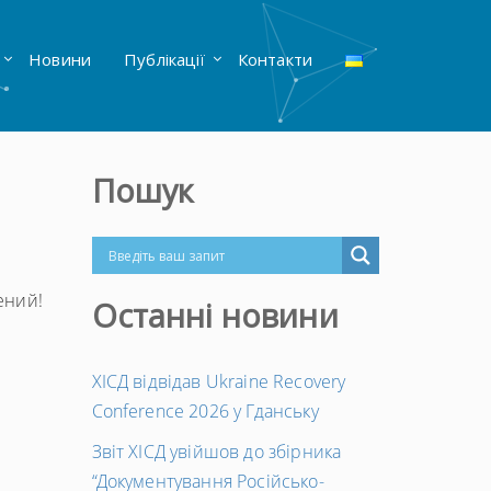
Новини
Публікації
Контакти
Пошук
ений!
Останні новини
ХІСД відвідав Ukraine Recovery
Conference 2026 у Гданську
Звіт ХІСД увійшов до збірника
“Документування Російсько-