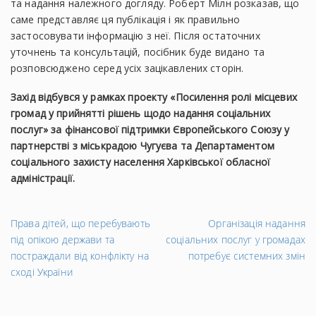
та надання належного догляду. Роберт Мілн розказав, що
саме представляє ця публікація і як правильно
застосовувати інформацію з неї. Після остаточних
уточнень та консультацій, посібник буде видано та
розповсюджено серед усіх зацікавлених сторін.
Захід відбувся у рамках проекту «Посилення ролі місцевих
громад у прийнятті рішень щодо надання соціальних
послуг» за фінансової підтримки Європейського Союзу у
партнерстві з міськрадою Чугуєва та Департаментом
соціального захисту населення Харківської обласної
адміністрації.
←
На
Права дітей, що перебувають
Організація надання
Попередній
за
під опікою держави та
соціальних послуг у громадах
запис
→
постраждали від конфлікту на
потребує системних змін
сході України