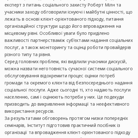
експерт з питань соціального захисту Роберт Мілн та
учасники заходу обговорили існуючі і майбутні цінності, що
лежать в основі клієнт-орієнтованого підходу, питання
організаційної структури щодо його впровадження на
місцевому рівні. Особливої уваги було приділено
важливості партнерстваміж суб’єктами надання соціальних
послуг, а також моніторингу та оцінці роботи провайдерів
різного типу та рівня.
Серед головних проблем, які виділили учасники дискусій,
можна назвати неготовність сучасної системи соціального
обслуговування відокремити процес оцінки потреб
громади та окремого клієнта від безпосереднього надання
соціальної послуги. Адже сьогодні ті, хто надають послуги
населенню, самі і оцінюють потреби у них. Це подекуди
призводить до викривлення інформації та неефективного
використання ресурсів.
За результатами обговорень протягом низки попередніх
семінарів, Інститут підготовив практичний посібник із
організації та впровадження клієнт-орієнтованого підходу