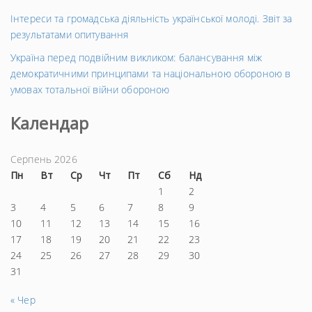
Інтереси та громадська діяльність української молоді. Звіт за
результатами опитування
Україна перед подвійним викликом: балансування між
демократичними принципами та національною обороною в
умовах тотальної війни обороною
Календар
Серпень 2026
Пн
Вт
Ср
Чт
Пт
Сб
Нд
1
2
3
4
5
6
7
8
9
10
11
12
13
14
15
16
17
18
19
20
21
22
23
24
25
26
27
28
29
30
31
« Чер