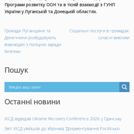
Програми розвитку ООН та в тісній взаємодії з ГУНП
України у Луганській та Донецькій областях.
←
На
Громади Луганщини та
Соціальні послуги в громадах:
Попередній
за
Донеччини розбудовують
сучасні виклики
запис
→
взаємодію з поліцією заради
безпеки
Пошук
Останні новини
ХІСД відвідав Ukraine Recovery Conference 2026 у Гданську
Звіт ХІСД увійшов до збірника “Документування Російсько-