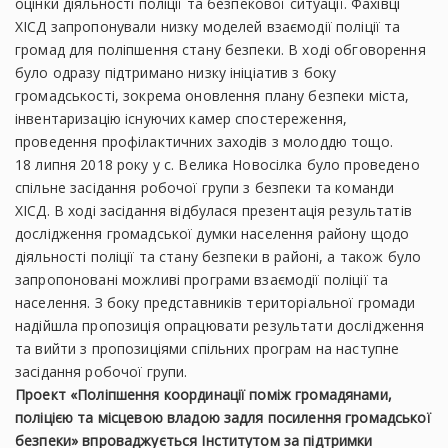
оцінки діяльності поліції та безпекової ситуації. Фахівці
ХІСД запропонували низку моделей взаємодії поліції та
громад для поліпшення стану безпеки. В ході обговорення
було одразу підтримано низку ініціатив з боку
громадськості, зокрема оновлення плану безпеки міста,
інвентаризацію існуючих камер спостереження,
проведення профілактичних заходів з молоддю тощо.
18 липня 2018 року у с. Велика Новосілка було проведено
спільне засідання робочої групи з безпеки та команди
ХІСД. В ході засідання відбулася презентація результатів
дослідження громадської думки населення району щодо
діяльності поліції та стану безпеки в районі, а також було
запропоновані можливі програми взаємодії поліції та
населення. З боку представників територіальної громади
надійшла пропозиція опрацювати результати дослідження
та вийти з пропозиціями спільних програм на наступне
засідання робочої групи.
Проект «Поліпшення координації поміж громадянами,
поліцією та місцевою владою задля посилення громадської
безпеки» впроваджується Інститутом за підтримки