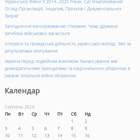
Української Війни У 2014–2025 Роках. Систематизований
Огляд Організацій, Ініціатив, Проєктів І Документальних
Творів”
Запліднення консервованою спермою. Чому дружини
загиблих військових вагаються
Інтереси та громадська діяльність української молоді. Звіт за
результатами опитування
Україна перед подвійним викликом: балансування між
демократичними принципами та національною обороною в
умовах тотальної війни обороною
Календар
Серпень 2026
Пн
Вт
Ср
Чт
Пт
Сб
Нд
1
2
3
4
5
6
7
8
9
10
11
12
13
14
15
16