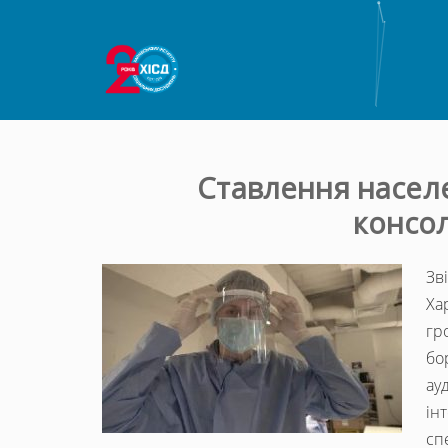
Ставлення населе
консол
Зв
Ха
гр
бо
ау
ін
сп