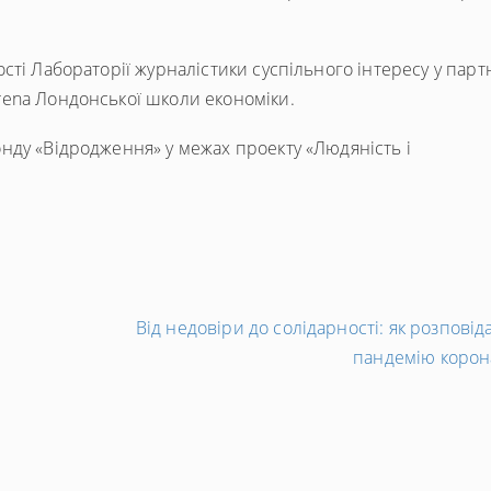
сті Лабораторії журналістики суспільного інтересу у парт
ena Лондонської школи економіки.
нду «Відродження» у межах проекту «Людяність і
Від недовіри до солідарності: як розповід
пандемію корон