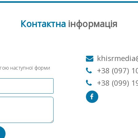
Контактна
інформація
м
khisrmedia
огою наступної форми
+38 (097) 1
+38 (099) 1