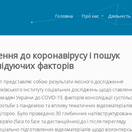
Головна
Про нас
Діяльність
ння до коронавірусу і пошук
ідуючих факторів
іт представляє собою результати якісного дослідження
рківського інституту соціальних досліджень щодо ставлен
омадян України до COVID-19, факторів консолідації суспільс
ротьби з пандемією та впливу тематичних відеоматеріалів
діторію. Було проведено 30 глибинних напівструктурован
терв’ю (face to face та дистанційних) до і після перегляду
еціально підготовлених відеоматеріалів щодо волонтерсь