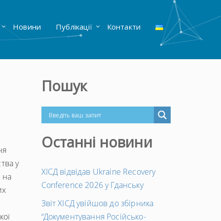
Новини
Публікації
Контакти
Пошук
Останні новини
ня
тва у
ХІСД відвідав Ukraine Recovery
 на
Conference 2026 у Гданську
их
Звіт ХІСД увійшов до збірника
кої
“Документування Російсько-