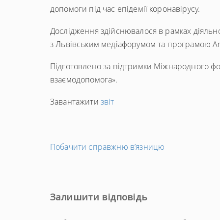
допомоги під час епідемії коронавірусу.
Дослідження здійснювалося в рамках діяльно
з Львівським медіафорумом та програмою Ar
Підготовлено за підтримки Міжнародного фо
взаємодопомога».
Завантажити
звіт
←
Побачити справжню в’язницю
Попередній
запис
Залишити відповідь