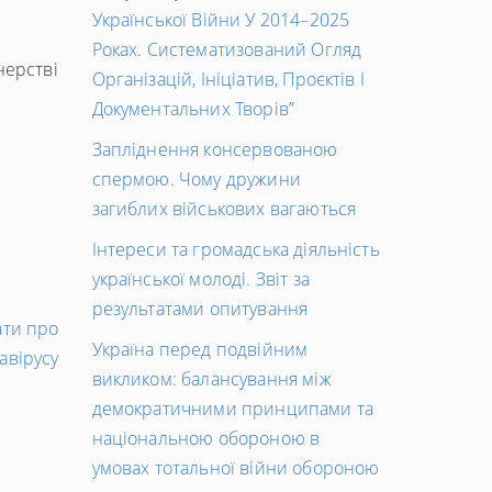
Української Війни У 2014–2025
Роках. Систематизований Огляд
нерстві
Організацій, Ініціатив, Проєктів І
Документальних Творів”
Запліднення консервованою
спермою. Чому дружини
загиблих військових вагаються
Інтереси та громадська діяльність
української молоді. Звіт за
результатами опитування
Наступний
ати про
Україна перед подвійним
запис
авірусу
викликом: балансування між
→
демократичними принципами та
національною обороною в
умовах тотальної війни обороною