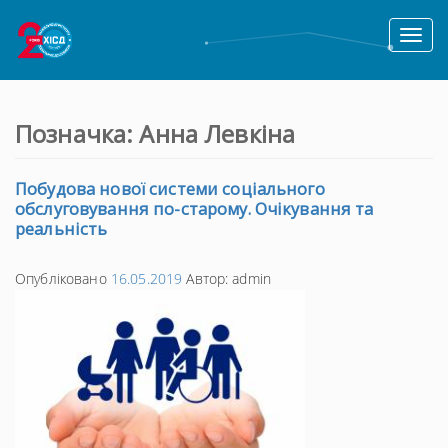
Toggl
naviga
Позначка:
Анна Левкіна
Побудова нової системи соціального
обслуговування по-старому. Очікування та
реальність
Опубліковано
16.05.2019
Автор:
admin