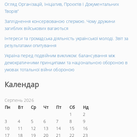
Огляд Організацій, Ініціатив, Проєктів І Документальних
Творів”
Запліднення консервованою спермою. Чому дружини
загиблих військових вагаються
Інтереси та громадська діяльність української молоді. Звіт за
результатами опитування
Україна перед подвійним викликом: балансування між
демократичними принципами та національною обороною в
умовах тотальної війни обороною
Календар
Серпень 2026
Пн
Вт
Ср
Чт
Пт
Сб
Нд
1
2
3
4
5
6
7
8
9
10
11
12
13
14
15
16
17
18
19
20
21
22
23