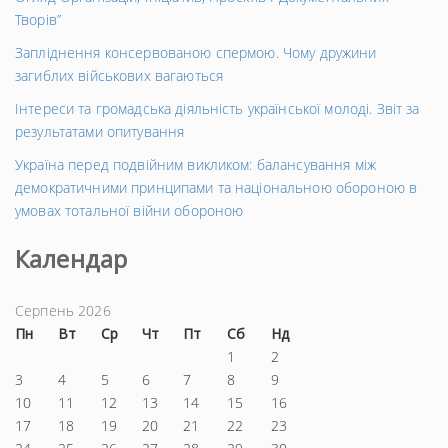
Творів”
Запліднення консервованою спермою. Чому дружини
загиблих військових вагаються
Інтереси та громадська діяльність української молоді. Звіт за
результатами опитування
Україна перед подвійним викликом: балансування між
демократичними принципами та національною обороною в
умовах тотальної війни обороною
Календар
Серпень 2026
Пн
Вт
Ср
Чт
Пт
Сб
Нд
1
2
3
4
5
6
7
8
9
10
11
12
13
14
15
16
17
18
19
20
21
22
23