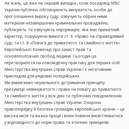
На жаль, це вже не перший випадок, коли посадовці МВС
України публічно обговорюють винуватість особи до
проголошення вироку суду; озвучують обрані ними
матеріали незавершених кримінальних проваджень;
публікують та озвучують інформацію, яка має приватний
характер, порушуючи вимоги ст. 6 «Право на справедливий
суд» та ст. 8 «Повага до приватного та сімейного життя»
Європейської Конвенції про захист прав та
основоположних свобод людини. Сьогодні це
перетворилося на повсякденну практику для перших осіб
Міністерства внутрішніх справ України і є негативним
прикладом для рядових поліцейських.
Ми вимагаємо неухильного дотримання принципу
презумпції невинуватості і права на повагу до приватного
та сімейного життя у всіх діях та публічних повідомленнях
Міністерства внутрішніх справ України. Охорона
правопорядку й безпеки громадян європейської країни – це
висока місія та важка праця і вони повинні висвітлюватися
у відповідності до норм права та етичних принципів.