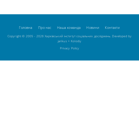
Головна
Про нас
Наша команда
Новини
Контакти
Copyright © 2005 - 2026 Харківський інститут соціальних досліджень. Developed by
jarikus
+
Kolodiy
Privacy Policy