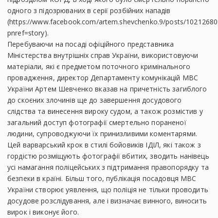
одного з підозрюваних в серії розбійних нападів
(https://www.facebook.com/artem.shevchenko.9/posts/1021268
pnref=story).
Перебуваючи на посаді офіційного представника
Міністерства внутрішніх справ України, використовуючи
матеріали, які є предметом поточного кримінального
провадження, директор Департаменту комунікацій МВС
України Артем Шевченко вказав на причетність загиблого
до скоєних злочинів ще до завершення досудового
слідства та винесення вироку судом, а також розмістив у
загальний доступ фотографії смертельно пораненої
людини, супроводжуючи їх принизливими коментарями.
Цей варварський крок в стилі бойовиків ІДІЛ, які також з
гордістю розміщують фотографії вбитих, зводить нанівець
усі намагання поліцейських з підтримання правопорядку та
безпеки в країні. Більш того, публікація посадовця МВС
України створює уявлення, що поліція не тільки проводить
досудове розслідування, але і визначає винного, виносить
вирок і виконує його.