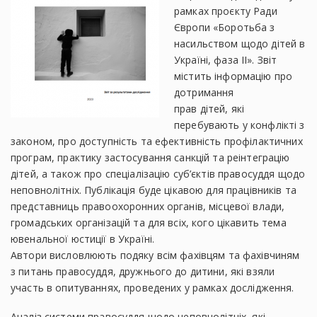
рамках проєкту Ради
Європи «Боротьба з
насильством щодо дітей в
Україні, фаза ІІ». Звіт
містить інформацію про
дотримання
прав дітей, які
перебувають у конфлікті з
законом, про доступність та ефективність профілактичних
програм, практику застосування санкцій та реінтеграцію
дітей, а також про спеціалізацію суб’єктів правосуддя щодо
неповнолітніх. Публікація буде цікавою для працівників та
представниць правоохоронних органів, місцевої влади,
громадських організацій та для всіх, кого цікавить тема
ювенальної юстиції в Україні.
Автори висловлюють подяку всім фахівцям та фахівчиням
з питань правосуддя, дружнього до дитини, які взяли
участь в опитуваннях, проведених у рамках дослідження.
Аналіз системи правосуддя щодо неповнолітніх, які