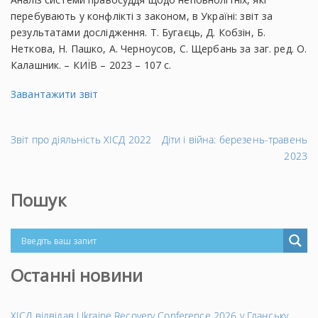
перебувають у конфлікті з законом, в Україні: звіт за
результатами дослідження. Т. Бугаєць, Д. Кобзін, Б.
Неткова, Н. Пашко, А. Черноусов, С. Щербань за заг. ред. О.
Калашник. – КИЇВ – 2023 – 107 с.
Завантажити звіт
←
На
Звіт про діяльність ХІСД 2022
Діти і війна: березень-травень
Попередній
за
2023
запис
→
Пошук
Останні новини
ХІСД відвідав Ukraine Recovery Conference 2026 у Гданську