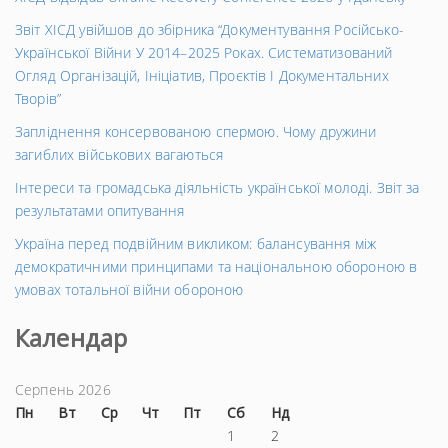
Звіт ХІСД увійшов до збірника “Документування Російсько-
Української Війни У 2014–2025 Роках. Систематизований
Огляд Організацій, Ініціатив, Проєктів І Документальних
Творів”
Запліднення консервованою спермою. Чому дружини
загиблих військових вагаються
Інтереси та громадська діяльність української молоді. Звіт за
результатами опитування
Україна перед подвійним викликом: балансування між
демократичними принципами та національною обороною в
умовах тотальної війни обороною
Календар
Серпень 2026
Пн
Вт
Ср
Чт
Пт
Сб
Нд
1
2