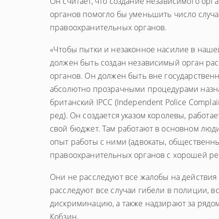
Он считает, что создание независимого ор
органов помогло бы уменьшить число случ
правоохранительных органов.
«Чтобы пытки и незаконное насилие в наше
должен быть создан независимый орган рас
органов. Он должен быть вне государственн
абсолютно прозрачными процедурами назнач
британский IPCC (Independent Police Compl
ред). Он создается указом королевы, работа
свой бюджет. Там работают в основном люд
опыт работы с ними (адвокаты, общественны
правоохранительных органов с хорошей ре
Они не расследуют все жалобы на действия 
расследуют все случаи гибели в полиции, в
дискриминацию, а также надзирают за рядом
Кобзин.