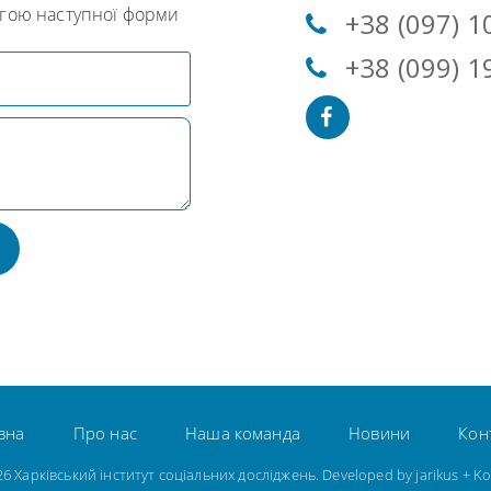
огою наступної форми
+38 (097) 1
+38 (099) 1
вна
Про нас
Наша команда
Новини
Кон
026 Харківський інститут соціальних досліджень. Developed by
jarikus
+
Ko