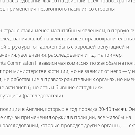
гана расследования жалоб на действия всех правоохранит
аев применения незаконного насилия со стороны
й стране стали менее масштабным явлением, в первую о
следования жалоб на действия всех правоохранительны
ой структуры, он должен быть с хорошей репутацией и
ения, увольнения, расследования и т.д. Например,
aints Commission Независимая комиссия по жалобам на по
ет при министерстве юстиции, но не зависит от него — у 
и, не работавшие в правоохранительных органах, но им
е активисты), но есть и бывшие сотрудники
путацией (расследователи)
полиции в Англии, которых в год порядка 30-40 тысяч. О
се случаи применения оружия в полиции, все жалобы на
 расследований, которые проводят другие органы», — ск