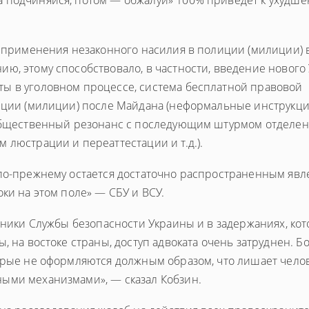
а подчиняйся, потом — обжалуй» 100% приведет к ухудш
и применения незаконного насилия в полиции (милиции) 
ю, этому способствовало, в частности, введение нового 
ы в уголовном процессе, система бесплатной правовой
лиции (милиции) после Майдана (неформальные инструкц
 общественный резонанс с последующим штурмом отделен
 люстрации и переаттестации и т.д.).
 по-прежнему остается достаточно распространенным яв
ки на этом поле» — СБУ и ВСУ.
удники Службы безопасности Украины и в задержаниях, ко
, на востоке страны, доступ адвоката очень затруднен. Б
торые не оформляются должным образом, что лишает чело
ыми механизмами», — сказал Кобзин.