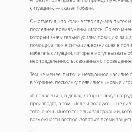
«Презумпция правоты по принципу «сначал
ситуации», — сказал Кобзин.
Он отметил, что количество случаев пыток 
последнее время уменьшилось. По его мнени
который значительно усилил позицию защит
помощи, а также ситуация, возникшая в по
избегать ситуаций, которые могут вызвать
неопределенность, связанная с проведением
Тем не менее, пытки и незаконное насилие
в Украине, поскольку появились «новые игро
«К сожалению, в делах, которые ведут сотр
производят, в том числе и вооруженные силы
того, очень много теневых задержаний, ко
возможности воспользоваться всеми защитн