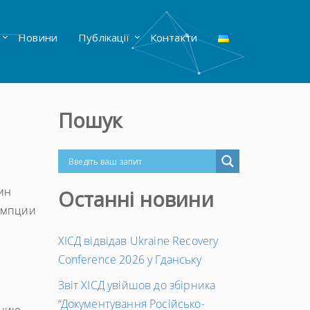
Новини
Публікації
Контакти
Пошук
ин
Останні новини
умпции
ХІСД відвідав Ukraine Recovery
Conference 2026 у Гданську
Звіт ХІСД увійшов до збірника
“Документування Російсько-