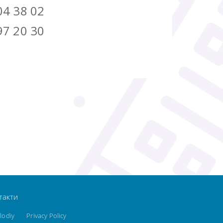
04 38 02
97 20 30
такти
lodiy
Privacy Policy