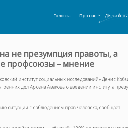
Головна
Про нас
Діяльність
а не презумпция правоты, а
е профсоюзы – мнение
ковский институт социальных исследований» Денис Кобз
тренних дел Арсена Авакова о введении института през
нию ситуации с соблюдением прав человека, сообщает