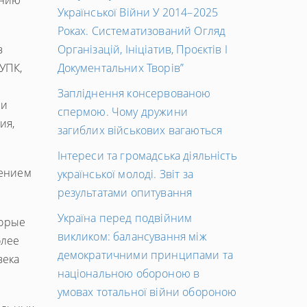
ению
Української Війни У 2014–2025
Роках. Систематизований Огляд
в
Організацій, Ініціатив, Проєктів І
УПК,
Документальних Творів”
Запліднення консервованою
ии
спермою. Чому дружини
ия,
загиблих військових вагаються
Інтереси та громадська діяльність
лением
української молоді. Звіт за
результатами опитування
Україна перед подвійним
торые
викликом: балансування між
олее
демократичними принципами та
века
національною обороною в
умовах тотальної війни обороною