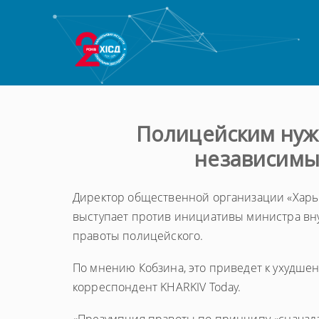
Полицейским нужн
независимы
Директор общественной организации «Харь
выступает против инициативы министра вну
правоты полицейского.
По мнению Кобзина, это приведет к ухудше
корреспондент KHARKIV Today.