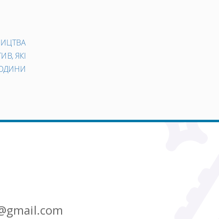
Наступний
НИЦТВА
запис
ИВ, ЯКІ
→
ЛЮДИНИ
@gmail.com