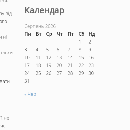
ини.
Календар
у від
шого
Серпень 2026
є
Пн
Вт
Ср
Чт
Пт
Сб
Нд
отні
1
2
3
4
5
6
7
8
9
тільки
10
11
12
13
14
15
16
17
18
19
20
21
22
23
24
25
26
27
28
29
30
31
увати
« Чер
ї, не
ляє