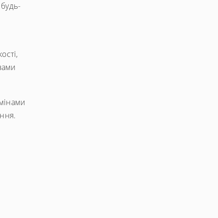
 будь-
ості,
вами
змінами
ення.