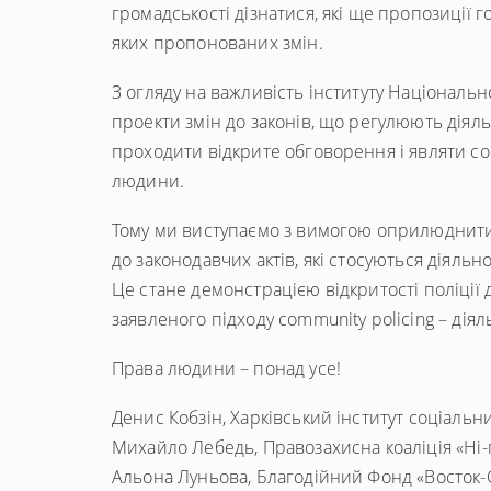
громадськості дізнатися, які ще пропозиції г
яких пропонованих змін.
З огляду на важливість інституту Національно
проекти змін до законів, що регулюють діяльні
проходити відкрите обговорення і являти со
людини.
Тому ми виступаємо з вимогою оприлюднити
до законодавчих актів, які стосуються діяльн
Це стане демонстрацією відкритості поліції 
заявленого підходу community policing – діял
Права людини – понад усе!
Денис Кобзін, Харківський інститут соціальн
Михайло Лебедь, Правозахисна коаліція «Ні-
Альона Луньова, Благодійний Фонд «Восток