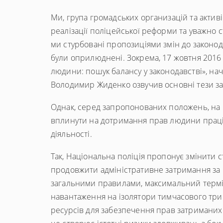
Ми, група громадських организацій та активі
реалізації поліцейської реформи та уважно ст
ми стурбовані пропозиціями змін до законода
були оприлюднені. Зокрема, 17 жовтня 2016 р
людини: пошук балансу у законодавстві», на
Володимир Жиденко озвучив основні тези з
Однак, серед запропонованих положень, на н
вплинути на дотримання прав людини праців
діяльності.
Так, Національна поліція пропонує змінити 
продовжити адміністративне затримання за 
загальними правилами, максимальний термін
навантаження на ізолятори тимчасового трим
ресурсів для забезпечення прав затриманих 