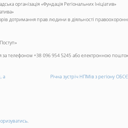
дська організація «Фундація Регіональних Ініціатив»
атива»
іторів дотримання прав людини в діяльності правоохорон
Поступ»
я за телефоном +38 096 954 5245 або електронною пошто
, а
Річна зустріч НПМів з регіону ОБСЄ 
торизуватись
.