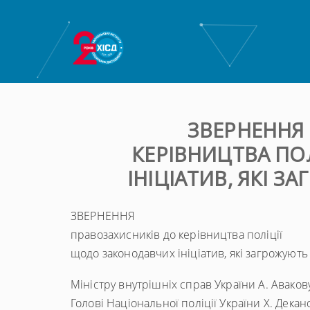
ЗВЕРНЕННЯ
КЕРІВНИЦТВА ПО
ІНІЦІАТИВ, ЯКІ 
ЗВЕРНЕННЯ
правозахисників до керівництва поліції
щодо законодавчих ініціатив, які загрожую
Міністру внутрішніх справ України А. Аваков
Голові Національної поліції України Х. Декан