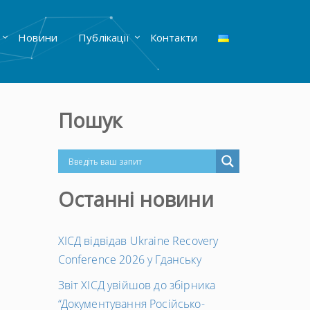
Новини
Публікації
Контакти
Пошук
Останні новини
ХІСД відвідав Ukraine Recovery
Conference 2026 у Гданську
Звіт ХІСД увійшов до збірника
“Документування Російсько-