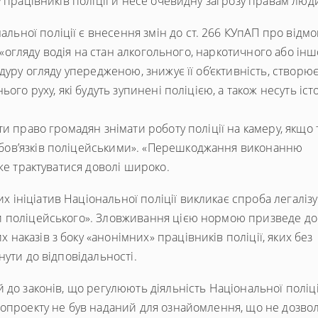
у працівників поліції й несе очевидну загрозу правам люд
ної поліції є внесення змін до ст. 266 КУпАП про відмов
с «огляду водія на стан алкогольного, наркотичного або ін
дуру огляду упередженою, знижує її об’єктивність, створю
ого руху, які будуть зупинені поліцією, а також несуть іст
и право громадян знімати роботу поліції на камеру, якщо 
бов’язків поліцейськими». «Перешкоджання виконанню
же трактуватися доволі широко.
ініціатив Національної поліції викликає спроба легаліз
и поліцейського». Зловживання цією нормою призведе до
аказів з боку «анонімних» працівників поліції, яких без
ути до відповідальності.
до законів, що регулюють діяльність Національної поліці
нопроекту не був наданий для ознайомлення, що не дозво