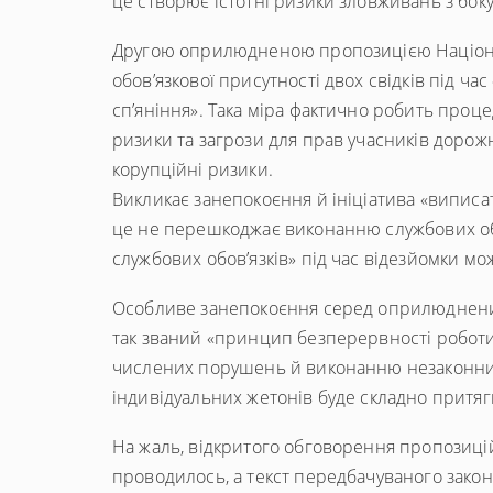
це створює істотні ризики зловживань з бок
Другою оприлюдненою пропозицією Національ
обов’язкової присутності двох свідків під ча
сп’яніння». Така міра фактично робить проце
ризики та загрози для прав учасників дорожнь
корупційні ризики.
Викликає занепокоєння й ініціатива «виписат
це не перешкоджає виконанню службових о
службових обов’язків» під час відезйомки мо
Особливе занепокоєння серед оприлюднених 
так званий «принцип безперервності робот
числених порушень й виконанню незаконних н
індивідуальних жетонів буде складно притягн
На жаль, відкритого обговорення пропозицій 
проводилось, а текст передбачуваного зако