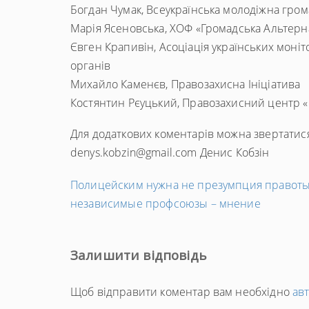
Богдан Чумак, Всеукраїнська молодіжна грома
Марія Ясеновська, ХОФ «Громадська Альтерн
Євген Крапивін, Асоціація українських мон
органів
Михайло Каменєв, Правозахисна Ініціатива
Костянтин Рєуцький, Правозахисний центр «
Для додаткових коментарів можна звертатис
denys.kobzin@gmail.com
Денис Кобзін
←
Полицейским нужна не презумпция правоты
Попередній
независимые профсоюзы – мнение
запис
Залишити відповідь
Щоб відправити коментар вам необхідно
ав