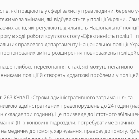
стів, які працюють у сфері захисту прав людини, беремо у
ежимо за змінами, які відбуваються у поліції України. Саме
вчих актів, які регулюють діяльність Національної поліції
оку в ході роботи круглого столу «Ефективність поліції і 
чальник правового департаменту Національної поліції Укр
апропонованих змін з розширення повноважень поліцейс
аше глибоке переконання, є такі, які можуть негативно
никами поліції й створять додаткові проблеми у поліцей
ст. 263 КУпАП «Строки адміністративного затримання» та
низкою адмінстративних правопорушень до 24 годин (нара
 складає три години). Це призведе до істотного збільше
ання (ІТТ), конвойні підрозділи, потребуватиме значних
на медичну допомогу, харчування, правову допомогу. Крім