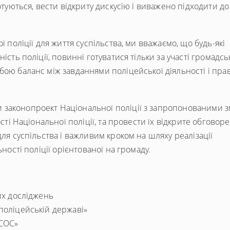
отуються, вести відкриту дискусію і виважено підходити до
ї поліції для життя суспільства, ми вважаємо, що будь-які
сть поліції, повинні готуватися тільки за участі громадськ
бою баланс між завданнями поліцейської діяльності і пра
 законопроект Національної поліції з запропонованими 
ості Національної поліції, та провести їх відкрите обговор
для суспільства і важливим кроком на шляху реалізації
ьності поліції орієнтованої на громаду.
их досліджень
поліцейській державі»
-СОС»