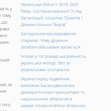
Української Війни У 2014–2025
часть у
Роках. Систематизований Огляд
 тому,
Організацій, Ініціатив, Проєктів І
, що
Документальних Творів”
права
Запліднення консервованою
аїни
спермою. Чому дружини
ьких.
загиблих військових вагаються
Інтереси та громадська діяльність
ській
української молоді. Звіт за
результатами опитування
Україна перед подвійним
зі, за
викликом: балансування між
ння
демократичними принципами та
національною обороною в
 того,
умовах тотальної війни обороною