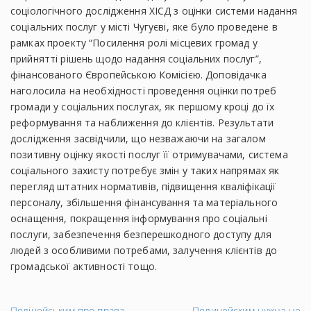
соціологічного дослідження ХІСД з оцінки системи надання
соціальних послуг у місті Чугуєві, яке було проведене в
рамках проекту “Посилення ролі місцевих громад у
прийнятті рішень щодо надання соціальних послуг”,
фінансованого Європейською Комісією. Доповідачка
наголосила на необхідності проведення оцінки потреб
громади у соціальних послугах, як першому кроці до їх
реформування та наближення до клієнтів. Результати
дослідження засвідчили, що незважаючи на загалом
позитивну оцінку якості послуг її отримувачами, система
соціального захисту потребує змін у таких напрямах як
перегляд штатних нормативів, підвищення кваліфікації
персоналу, збільшення фінансування та матеріального
оснащення, покращення інформування про соціальні
послуги, забезпечення безперешкодного доступу для
людей з особливими потребами, залучення клієнтів до
громадської активності тощо.
←
На
Поліцейським про права
Полицейским нужна не