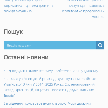
Попередній
за
затриманих – ця тема тренінгів
презумпция правоты, а
запис
→
завжди актуальна!
независимые профсоюзы –
мнение
Пошук
Останні новини
ХІСД відвідав Ukraine Recovery Conference 2026 у Гданську
Звіт ХІСД увійшов до збірника “Документування Російсько-
Української Війни У 2014–2025 Роках. Систематизований
Огляд Організацій, Ініціатив, Проєктів І Документальних
Творів”
Запліднення консервованою спермою. Чому дружини