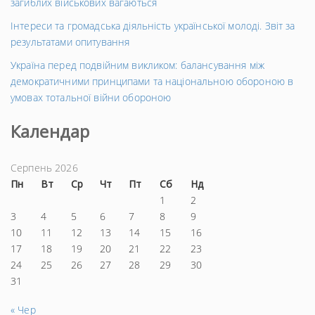
загиблих військових вагаються
Інтереси та громадська діяльність української молоді. Звіт за
результатами опитування
Україна перед подвійним викликом: балансування між
демократичними принципами та національною обороною в
умовах тотальної війни обороною
Календар
Серпень 2026
Пн
Вт
Ср
Чт
Пт
Сб
Нд
1
2
3
4
5
6
7
8
9
10
11
12
13
14
15
16
17
18
19
20
21
22
23
24
25
26
27
28
29
30
31
« Чер