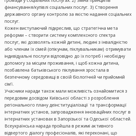
громади у соціальних послугах. 2) Зміна принципів
фінансування/купівлі соціальних послуг. 3) Створення
державного органу контролю за якістю надання соціальних
послуг.
Кожен виступаючий підкреслив, що стратегічна мета
реформи – створити систему комплексного спектра
послуг, які дозволять кожній дитині, людині з інвалідністю
або членам їх сімей (опікунам, піклувальникам) отримувати
індивідуальні послуги відповідно до їх потреб і необхідну
допомогу за місцем проживання, і щоб кожна дитина,
позбавлена батьківського піклування зростала в
безпечному середовищі в своїй біологічній чи прийомній
сім’ї.
Учасники наради також мали можливість ознайомитися з
передовим досвідом Київської області з розроблення
регіонального плану деінституціалізації та трансформації
інтернатних установ, запровадження інноваційних послуг в
інтернатних установах в Запорізької та Одеської областей.
Всеукраїнська нарада пройшла в режимі активного
відвертого діалогу професіоналів, які переконані, що