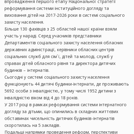
впровадження першого етапу Національної стратегії
реформування системи інституційного догляду та
виховання дітей на 2017-2026 роки в системі соціального
захисту населення.
Більше 130 фахівців з 25 областей нашої країни взяли
участь у нараді. Серед учасників представники
Департаментів соціального захисту населення обласних
державних адміністрації, керівники обласних центрів
соціальних служб для сім`ї, дітей та молоді, служб у
справах дітей обласного рівня та директора дитячих
будинків – інтернатів.
Сьогодні у системі соціального захисту населення
функціонують 44 дитячі будинки-інтернати, де проживають
5692 особи з інвалідністю, у тому числі 1952 дитини з
інвалідністю віком від 4 до 18 років.
У 2017 році в рамках реформування системи інтернатного
догляду за дітьми, що опинились в складних життєвих
обставинах чисельність дитячих будинків-інтернатів
скоротилась на 5 закладів.
Подальші напрямки проведення реформ, перспективи