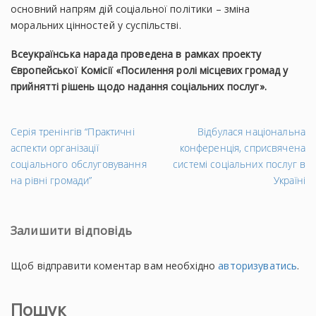
основний напрям дій соціальної політики – зміна
моральних цінностей у суспільстві.
Всеукраїнська нарада проведена в рамках проекту
Європейської Комісії «Посилення ролі місцевих громад у
прийнятті рішень щодо надання соціальних послуг».
←
На
Серія тренінгів “Практичні
Відбулася національна
Попередній
за
аспекти організації
конференція, сприсвячена
запис
→
соціального обслуговування
системі соціальних послуг в
на рівні громади”
Україні
Залишити відповідь
Щоб відправити коментар вам необхідно
авторизуватись
.
Пошук