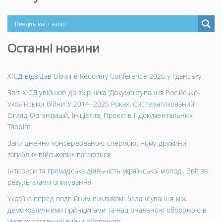
Останні новини
ХІСД відвідав Ukraine Recovery Conference 2026 у Гданську
Звіт ХІСД увійшов до збірника “Документування Російсько-
Української Війни У 2014–2025 Роках. Систематизований
Огляд Організацій, Ініціатив, Проєктів І Документальних
Творів”
Запліднення консервованою спермою. Чому дружини
загиблих військових вагаються
Інтереси та громадська діяльність української молоді. Звіт за
результатами опитування
Україна перед подвійним викликом: балансування між
демократичними принципами та національною обороною в
умовах тотальної війни обороною