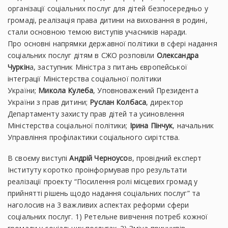
організації соціальних послуг для дітей безпосередньо у
громаді, реалізація права дитини на виховання в родині,
стали основною темою виступів учасників наради.
Про основні напрямки державної політики в сфері надання
соціальних послуг дітям в СЖО розповіли
Олександра
Чуркін
а, заступник Міністра з питань європейської
інтеграції Міністерства соціальної політики
України;
Микола Кулеба
, Уповноважений Президента
України з прав дитини;
Руслан Колбаса
, директор
Департаменту захисту прав дітей та усиновлення
Міністерства соціальної політики;
Ірина Пінчук
, начальник
Управління профілактики соціального сирітства.
В своєму виступі
Андрій Черноусо
в, провідний експерт
Інституту коротко проінформував про результати
реалізації проекту “Посилення ролі місцевих громад у
прийнятті рішень щодо надання соціальних послуг” та
наголосив на 3 важливих аспектах реформи сфери
соціальних послуг. 1) Ретельне вивчення потреб кожної